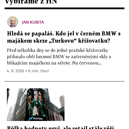
Vybíráme z HN
JAN KUBITA
Hledá se papaláš. Kdo jel v černém BMW s
majákem skrze „Turkovu“ křižovatku?
Před několika dny se do jedné pražské křižovatky
přihnalo obří luxusní BMW se začerněnými skly a
blikajícím majáčkem na střeše. Na červenou...
4. 8. 2026 ▪ 6 min. čtení
Půlka hodnoty pryč, ale retail stále věří