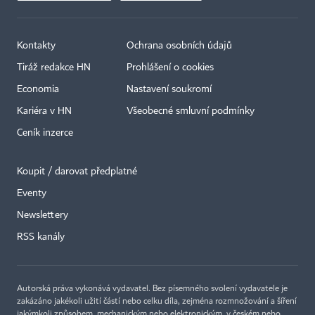
Kontakty
Ochrana osobních údajů
Tiráž redakce HN
Prohlášení o cookies
Economia
Nastavení soukromí
Kariéra v HN
Všeobecné smluvní podmínky
Ceník inzerce
Koupit / darovat předplatné
Eventy
×
Newslettery
RSS kanály
Autorská práva vykonává vydavatel. Bez písemného svolení vydavatele je
zakázáno jakékoli užití částí nebo celku díla, zejména rozmnožování a šíření
jakýmkoli způsobem, mechanickým nebo elektronickým, v českém nebo