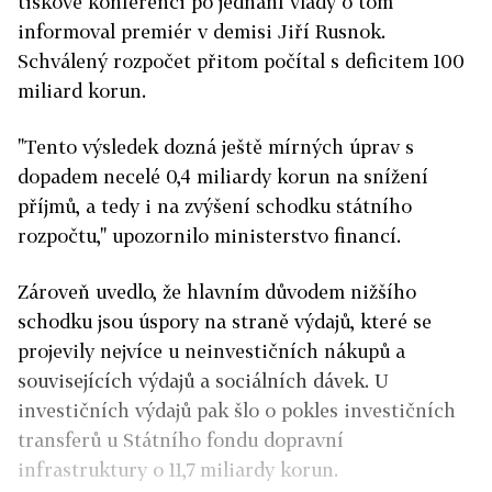
tiskové konferenci po jednání vlády o tom
informoval premiér v demisi Jiří Rusnok.
Schválený rozpočet přitom počítal s deficitem 100
miliard korun.
"Tento výsledek dozná ještě mírných úprav s
dopadem necelé 0,4 miliardy korun na snížení
příjmů, a tedy i na zvýšení schodku státního
rozpočtu," upozornilo ministerstvo financí.
Zároveň uvedlo, že hlavním důvodem nižšího
schodku jsou úspory na straně výdajů, které se
projevily nejvíce u neinvestičních nákupů a
souvisejících výdajů a sociálních dávek. U
investičních výdajů pak šlo o pokles investičních
transferů u Státního fondu dopravní
infrastruktury o 11,7 miliardy korun.