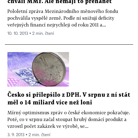
chválí MMF. Ale nemají to přehánět
Pololetní zpráva Mezinárodního měnového fondu
pochválila vyspělé země. Podle ní snižují deficity
veřejných financí nejrychleji od roku 2011 a...
10. 10. 2013 ▪ 2 min. čtení
Česko si přilepšilo z DPH. V srpnu z ní stát
měl o 14 miliard více než loni
Mírný optimismus zpráv o české ekonomice pokračuje.
Poté, co v srpnu začal stoupat hrubý domácí produkt a
vzrostl počet zakázek ve výrobě, se...
3. 9. 2013 ▪ 2 min. čtení