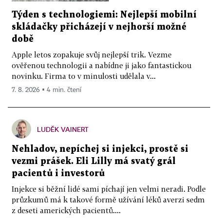
Týden s technologiemi: Nejlepší mobilní
skládačky přicházejí v nejhorší možné
době
Apple letos zopakuje svůj nejlepší trik. Vezme
ověřenou technologii a nabídne ji jako fantastickou
novinku. Firma to v minulosti udělala v...
7. 8. 2026 ▪ 4 min. čtení
LUDĚK VAINERT
Nehladov, nepíchej si injekci, prostě si
vezmi prášek. Eli Lilly má svatý grál
pacientů i investorů
Injekce si běžní lidé sami píchají jen velmi neradi. Podle
průzkumů má k takové formě užívání léků averzi sedm
z deseti amerických pacientů....