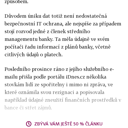
způsobem.
Důvodem úniku dat totiž není nedostatečná
bezpečnostní IT ochrana, ale nejspíše za případem
stojí rozvod jedné z členek středního
managementu banky. Ta měla údajně ve svém
počítači řadu informací z plánů banky, včetně
citlivých údajů o platech.
Posledního prosince ráno z jejího služebního e-
mailu přišla podle portálu iDnes.cz několika
stovkám lidí ze spořitelny i mimo ni zpráva, ve
které oznámila svou rezignaci a popisovala
například údajné zneužití finančních prostředků v
bance či střet zájmů.
ZBÝVÁ VÁM JEŠTĚ 50 % ČLÁNKU