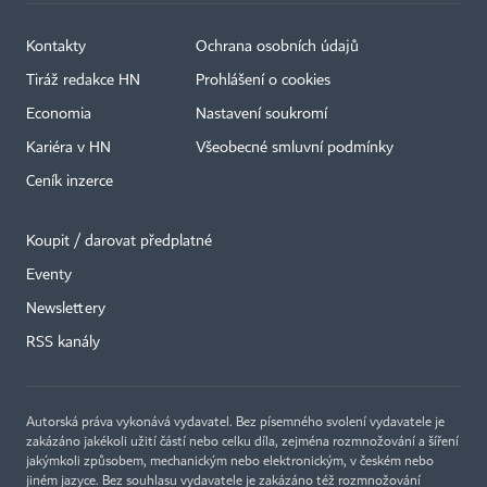
Kontakty
Ochrana osobních údajů
Tiráž redakce HN
Prohlášení o cookies
Economia
Nastavení soukromí
Kariéra v HN
Všeobecné smluvní podmínky
Ceník inzerce
Koupit / darovat předplatné
Eventy
×
Newslettery
RSS kanály
Autorská práva vykonává vydavatel. Bez písemného svolení vydavatele je
zakázáno jakékoli užití částí nebo celku díla, zejména rozmnožování a šíření
jakýmkoli způsobem, mechanickým nebo elektronickým, v českém nebo
jiném jazyce. Bez souhlasu vydavatele je zakázáno též rozmnožování