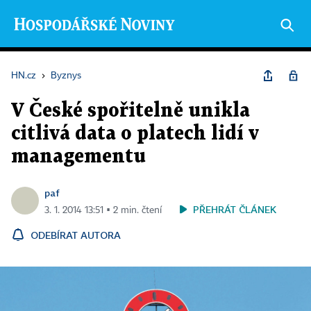
HN.cz
›
Byznys
V České spořitelně unikla
citlivá data o platech lidí v
managementu
paf
PŘEHRÁT ČLÁNEK
3. 1. 2014 13:51 ▪ 2 min. čtení
ODEBÍRAT AUTORA