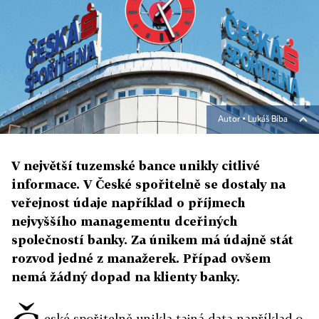
Autor ▪
Lukáš Bíba
V největší tuzemské bance unikly citlivé
informace. V České spořitelně se dostaly na
veřejnost údaje například o příjmech
nejvyššího managementu dceřiných
společností banky. Za únikem má údajně stát
rozvod jedné z manažerek. Případ ovšem
nemá žádný dopad na klienty banky.
eské spořitelně unikla tajná data například o