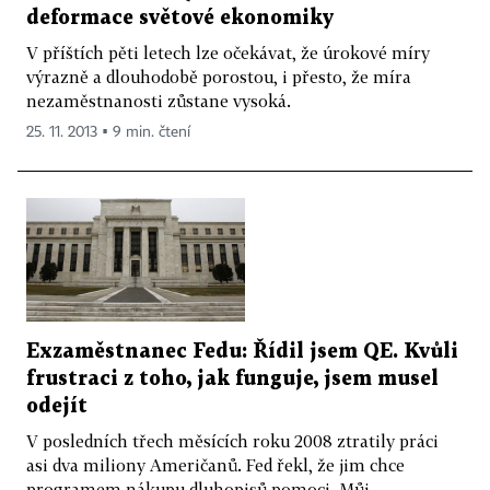
deformace světové ekonomiky
V příštích pěti letech lze očekávat, že úrokové míry
výrazně a dlouhodobě porostou, i přesto, že míra
nezaměstnanosti zůstane vysoká.
25. 11. 2013 ▪ 9 min. čtení
Exzaměstnanec Fedu: Řídil jsem QE. Kvůli
frustraci z toho, jak funguje, jsem musel
odejít
V posledních třech měsících roku 2008 ztratily práci
asi dva miliony Američanů. Fed řekl, že jim chce
programem nákupu dluhopisů pomoci. Můj...