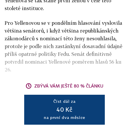
Yellenová se tak stane první ženou v čele této
stoleté instituce.
Pro Yellenovou se v pondělním hlasování vyslovila
většina senátorů, i když většina republikánských
zákonodárců s nominací této ženy nesouhlasila,
protože je podle nich zastánkyní dosavadní údajně
příliš opatrné politiky Fedu. Senát definitivně
potvrdil nominaci Yellenové poměrem hlasů 56 ku
26.
ZBÝVÁ VÁM JEŠTĚ 80 % ČLÁNKU
Číst dál za
40 Kč
na první dva měsíce