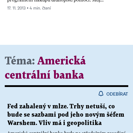
17. 11. 2013 ▪ 4 min. čtení
Téma:
Americká
centrální banka
ODEBÍRAT
Fed zahalený v mlze. Trhy netuší, co
bude se sazbami pod jeho novým šéfem
Warshem. Vliv má i geopolitika
Americká centrální banka bude na středečním zasedání