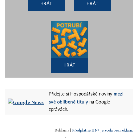
HRÁT
HRÁT
HRÁT
mezi
Přidejte si Hospodářské noviny
své oblíbené tituly
na Google
zprávách.
|
Předplatné HN+ je zcela bez reklam.