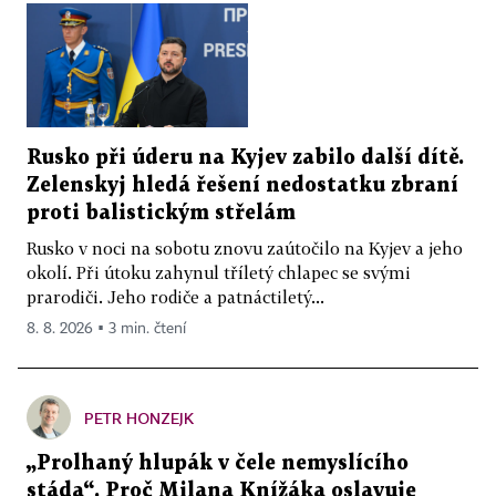
Rusko při úderu na Kyjev zabilo další dítě.
Zelenskyj hledá řešení nedostatku zbraní
proti balistickým střelám
Rusko v noci na sobotu znovu zaútočilo na Kyjev a jeho
okolí. Při útoku zahynul tříletý chlapec se svými
prarodiči. Jeho rodiče a patnáctiletý...
8. 8. 2026 ▪ 3 min. čtení
PETR HONZEJK
„Prolhaný hlupák v čele nemyslícího
stáda“. Proč Milana Knížáka oslavuje