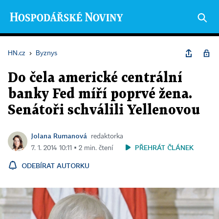
HN.cz
›
Byznys
Do čela americké centrální
banky Fed míří poprvé žena.
Senátoři schválili Yellenovou
Jolana Rumanová
redaktorka
PŘEHRÁT ČLÁNEK
7. 1. 2014 10:11 ▪ 2 min. čtení
ODEBÍRAT AUTORKU