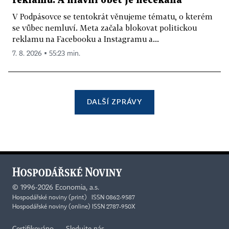
reklamu. A hlavní oběť je nečekaná
V Podpásovce se tentokrát věnujeme tématu, o kterém
se vůbec nemluví. Meta začala blokovat politickou
reklamu na Facebooku a Instagramu a...
7. 8. 2026 ▪ 55:23 min.
DALŠÍ ZPRÁVY
©
1996-2026
Economia, a.s.
Hospodářské noviny (print) ISSN 0862-9587
Hospodářské noviny (online) ISSN 2787-950X
Certifikováno
Sledujte nás