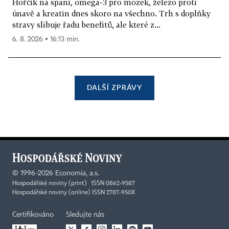
Hořčík na spaní, omega-3 pro mozek, železo proti
únavě a kreatin dnes skoro na všechno. Trh s doplňky
stravy slibuje řadu benefitů, ale které z...
6. 8. 2026 ▪ 16:13 min.
DALŠÍ ZPRÁVY
©
1996-2026
Economia, a.s.
Hospodářské noviny (print) ISSN 0862-9587
Hospodářské noviny (online) ISSN 2787-950X
Certifikováno
Sledujte nás