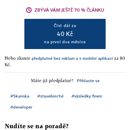
ZBÝVÁ VÁM JEŠTĚ 70 % ČLÁNKU
Číst dál za
40 Kč
na první dva měsíce
Nebo zkuste
za 80
předplatné bez reklam a s mobilní aplikací
Kč.
Máte již předplatné?
Přihlaste se
#Skanska
#stavebnictví
#výsledky firem
#developer
Nudíte se na poradě?