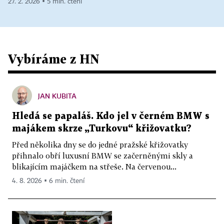
27. 2. 2026 ▪ 5 min. čtení
Vybíráme z HN
JAN KUBITA
Hledá se papaláš. Kdo jel v černém BMW s
majákem skrze „Turkovu“ křižovatku?
Před několika dny se do jedné pražské křižovatky
přihnalo obří luxusní BMW se začerněnými skly a
blikajícím majáčkem na střeše. Na červenou...
4. 8. 2026 ▪ 6 min. čtení