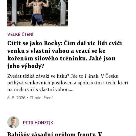
VELKÉ ČTENÍ
Cítit se jako Rocky: Čím dál víc lidí cvičí
venku s vlastní vahou a vrací se ke
kořenům silového tréninku. Jaké jsou
jeho výhody?
Zvedat těžká závaží ve fitku? Jde to i jinak. V Česku
přibývá venkovních posiloven a spolu s tím i těch, kteří
na nich cvičí s vlastní vahou....
6. 8. 2026 ▪ 17 min. čtení
PETR HONZEJK
Babišův zásadní průlom fronty. V