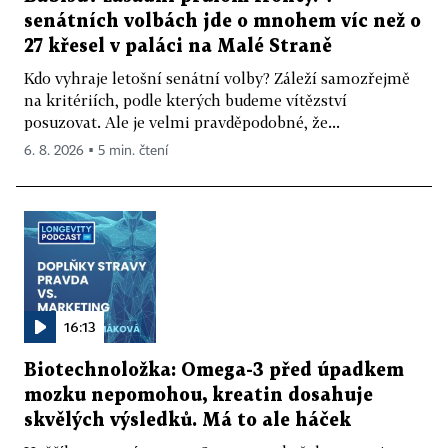
senátních volbách jde o mnohem víc než o
27 křesel v paláci na Malé Straně
Kdo vyhraje letošní senátní volby? Záleží samozřejmě
na kritériích, podle kterých budeme vítězství
posuzovat. Ale je velmi pravděpodobné, že...
6. 8. 2026 ▪ 5 min. čtení
16:13
Biotechnoložka: Omega-3 před úpadkem
mozku nepomohou, kreatin dosahuje
skvělých výsledků. Má to ale háček