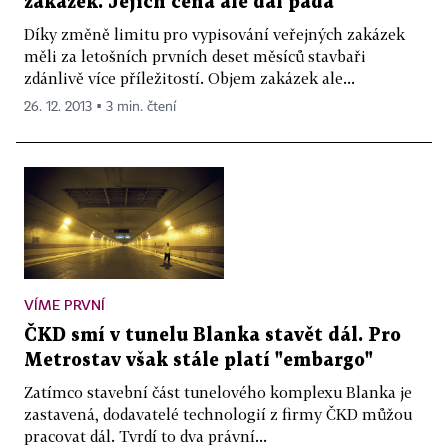
zakázek. Jejich cena ale dál padá
Díky změně limitu pro vypisování veřejných zakázek
měli za letošních prvních deset měsíců stavbaři
zdánlivě více příležitostí. Objem zakázek ale...
26. 12. 2013 ▪ 3 min. čtení
VÍME PRVNÍ
ČKD smí v tunelu Blanka stavět dál. Pro
Metrostav však stále platí "embargo"
Zatímco stavební část tunelového komplexu Blanka je
zastavená, dodavatelé technologií z firmy ČKD můžou
pracovat dál. Tvrdí to dva právní...