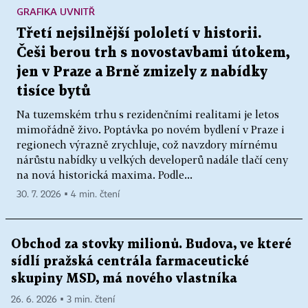
GRAFIKA UVNITŘ
Třetí nejsilnější pololetí v historii.
Češi berou trh s novostavbami útokem,
jen v Praze a Brně zmizely z nabídky
tisíce bytů
Na tuzemském trhu s rezidenčními realitami je letos
mimořádně živo. Poptávka po novém bydlení v Praze i
regionech výrazně zrychluje, což navzdory mírnému
nárůstu nabídky u velkých developerů nadále tlačí ceny
na nová historická maxima. Podle...
30. 7. 2026 ▪ 4 min. čtení
Obchod za stovky milionů. Budova, ve které
sídlí pražská centrála farmaceutické
skupiny MSD, má nového vlastníka
26. 6. 2026 ▪ 3 min. čtení