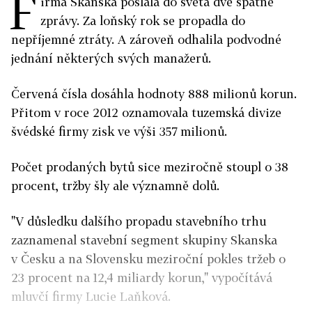
F
irma Skanska poslala do světa dvě špatné
zprávy. Za loňský rok se propadla do
nepříjemné ztráty. A zároveň odhalila podvodné
jednání některých svých manažerů.
Červená čísla dosáhla hodnoty 888 milionů korun.
Přitom v roce 2012 oznamovala tuzemská divize
švédské firmy zisk ve výši 357 milionů.
Počet prodaných bytů sice meziročně stoupl o 38
procent, tržby šly ale významně dolů.
"V důsledku dalšího propadu stavebního trhu
zaznamenal stavební segment skupiny Skanska
v Česku a na Slovensku meziroční pokles tržeb o
23 procent na 12,4 miliardy korun," vypočítává
mluvčí firmy Lucie Laňková.