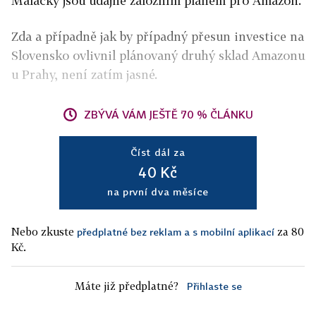
Malacky jsou údajně záložním plánem pro Amazon.
Zda a případně jak by případný přesun investice na
Slovensko ovlivnil plánovaný druhý sklad Amazonu
u Prahy, není zatím jasné.
ZBÝVÁ VÁM JEŠTĚ 70 % ČLÁNKU
Číst dál za
40 Kč
na první dva měsíce
Nebo zkuste
za 80
předplatné bez reklam a s mobilní aplikací
Kč.
Máte již předplatné?
Přihlaste se