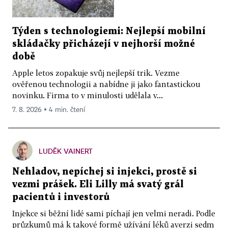
Týden s technologiemi: Nejlepší mobilní
skládačky přicházejí v nejhorší možné
době
Apple letos zopakuje svůj nejlepší trik. Vezme
ověřenou technologii a nabídne ji jako fantastickou
novinku. Firma to v minulosti udělala v...
7. 8. 2026 ▪ 4 min. čtení
LUDĚK VAINERT
Nehladov, nepíchej si injekci, prostě si
vezmi prášek. Eli Lilly má svatý grál
pacientů i investorů
Injekce si běžní lidé sami píchají jen velmi neradi. Podle
průzkumů má k takové formě užívání léků averzi sedm