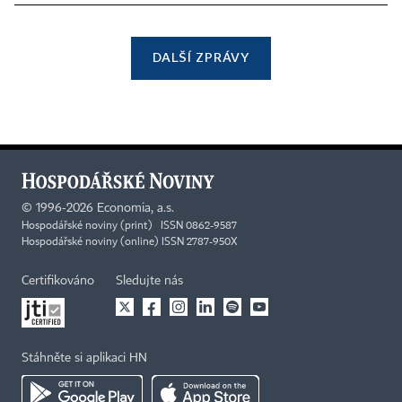
DALŠÍ ZPRÁVY
©
1996-2026
Economia, a.s.
Hospodářské noviny (print) ISSN 0862-9587
Hospodářské noviny (online) ISSN 2787-950X
Certifikováno
Sledujte nás
Stáhněte si aplikaci HN