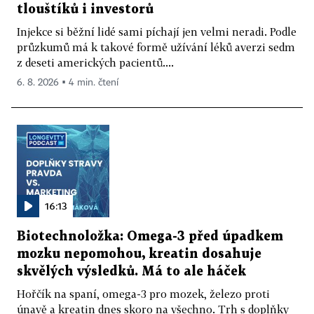
tlouštíků i investorů
Injekce si běžní lidé sami píchají jen velmi neradi. Podle
průzkumů má k takové formě užívání léků averzi sedm
z deseti amerických pacientů....
6. 8. 2026 ▪ 4 min. čtení
16:13
Biotechnoložka: Omega-3 před úpadkem
mozku nepomohou, kreatin dosahuje
skvělých výsledků. Má to ale háček
Hořčík na spaní, omega-3 pro mozek, železo proti
únavě a kreatin dnes skoro na všechno. Trh s doplňky