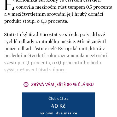
E
obnovila meziroční růst tempem 0,5 procenta
a v mezičtvrtletním srovnání její hrubý domácí
produkt stoupl o 0,3 procenta.
Statistický úřad Eurostat ve středu potvrdil své
rychlé odhady z minulého měsíce. Mírně změnil
pouze odhad růstu v celé Evropské unii, která v
posledním čtvrtletí roku zaznamenala meziroční
vzestup o 1,1 procenta, o 0,1 procentního bodu
vyšší, než uvedl úřad v únoru.
ZBÝVÁ VÁM JEŠTĚ 80 % ČLÁNKU
Číst dál za
40 Kč
na první dva měsíce