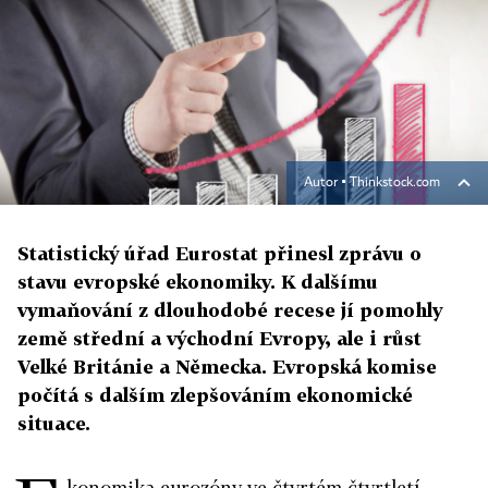
Autor ▪
Thinkstock.com
Statistický úřad Eurostat přinesl zprávu o
stavu evropské ekonomiky. K dalšímu
vymaňování z dlouhodobé recese jí pomohly
země střední a východní Evropy, ale i růst
Velké Británie a Německa. Evropská komise
počítá s dalším zlepšováním ekonomické
situace.
konomika eurozóny ve čtvrtém čtvrtletí