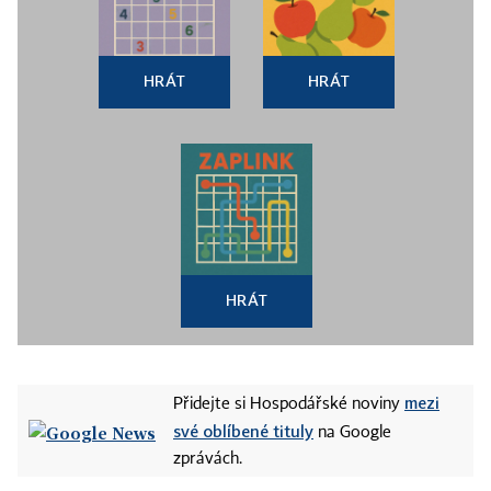
HRÁT
HRÁT
HRÁT
mezi
Přidejte si Hospodářské noviny
své oblíbené tituly
na Google
zprávách.