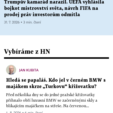
Trumpův kamarád narazil. UEFA vyhlásila
bojkot mistrovství světa, návrh FIFA na
prodej práv investorům odmítla
31. 7. 2026 ▪ 3 min. čtení
Vybíráme z HN
JAN KUBITA
Hledá se papaláš. Kdo jel v černém BMW s
majákem skrze „Turkovu“ křižovatku?
Před několika dny se do jedné pražské křižovatky
přihnalo obří luxusní BMW se začerněnými skly a
blikajícím majáčkem na střeše. Na červenou...
4. 8. 2026 ▪ 6 min. čtení