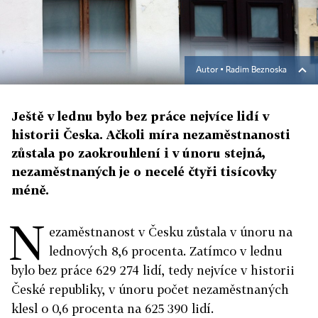
Autor ▪
Radim Beznoska
Ještě v lednu bylo bez práce nejvíce lidí v
historii Česka. Ačkoli míra nezaměstnanosti
zůstala po zaokrouhlení i v únoru stejná,
nezaměstnaných je o necelé čtyři tisícovky
méně.
N
ezaměstnanost v Česku zůstala v únoru na
lednových 8,6 procenta. Zatímco v lednu
bylo bez práce 629 274 lidí, tedy nejvíce v historii
České republiky, v únoru počet nezaměstnaných
klesl o 0,6 procenta na 625 390 lidí.