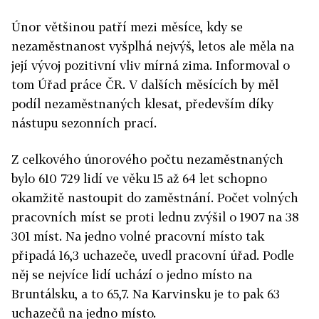
Únor většinou patří mezi měsíce, kdy se
nezaměstnanost vyšplhá nejvýš, letos ale měla na
její vývoj pozitivní vliv mírná zima. Informoval o
tom Úřad práce ČR. V dalších měsících by měl
podíl nezaměstnaných klesat, především díky
nástupu sezonních prací.
Z celkového únorového počtu nezaměstnaných
bylo 610 729 lidí ve věku 15 až 64 let schopno
okamžitě nastoupit do zaměstnání. Počet volných
pracovních míst se proti lednu zvýšil o 1907 na 38
301 míst. Na jedno volné pracovní místo tak
připadá 16,3 uchazeče, uvedl pracovní úřad. Podle
něj se nejvíce lidí uchází o jedno místo na
Bruntálsku, a to 65,7. Na Karvinsku je to pak 63
uchazečů na jedno místo.