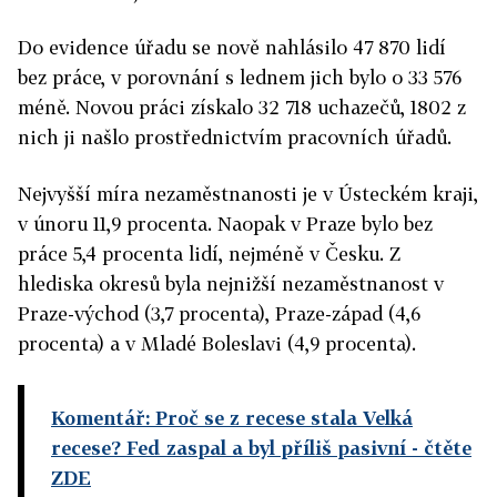
Do evidence úřadu se nově nahlásilo 47 870 lidí
bez práce, v porovnání s lednem jich bylo o 33 576
méně. Novou práci získalo 32 718 uchazečů, 1802 z
nich ji našlo prostřednictvím pracovních úřadů.
Nejvyšší míra nezaměstnanosti je v Ústeckém kraji,
v únoru 11,9 procenta. Naopak v Praze bylo bez
práce 5,4 procenta lidí, nejméně v Česku. Z
hlediska okresů byla nejnižší nezaměstnanost v
Praze-východ (3,7 procenta), Praze-západ (4,6
procenta) a v Mladé Boleslavi (4,9 procenta).
Komentář: Proč se z recese stala Velká
recese? Fed zaspal a byl příliš pasivní - čtěte
ZDE