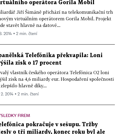
irtuálního operátora Gorila Mobil
liardář Jiří Šimáně přichází na telekomunikační trh
novým virtuálním operátorem Gorila Mobil. Projekt
de stavět hlavně na datové...
3. 2014 ▪ 2 min. čtení
panělská Telefónika překvapila: Loni
výšila zisk o 17 procent
valý vlastník českého operátora Telefónica O2 loni
ýšil zisk na 4,6 miliardy eur. Hospodaření společnosti
 zlepšilo hlavně díky...
 2. 2014 ▪ 2 min. čtení
SLEDKY FIREM
elefónica pokračuje v sešupu. Tržby
lesly o tři miliardy, konec roku byl ale