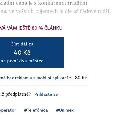
ladní cena je s konkurencí tradiční
ná, ve vyšších objemech je ale až řádově nižší.
VÁ VÁM JEŠTĚ 80 % ČLÁNKU
Číst dál za
40 Kč
na první dva měsíce
za 80 Kč.
tné bez reklam a s mobilní aplikací
iž předplatné?
Přihlaste se
 operátor
#Telefónica
#Unimex