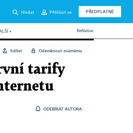
PŘEDPLATNÉ
Hledat
Přihlásit se
BeNative
ALŠÍ
Sdílet
Odemknout známému
vní tarify
nternetu
ODEBÍRAT AUTORA