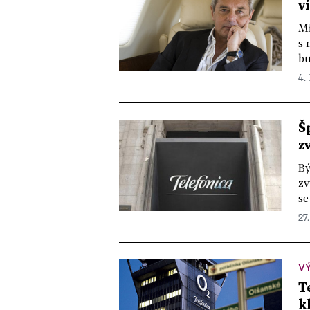
v
Mi
s 
bu
4. 
Š
z
Bý
zv
se
27.
VÝ
T
k