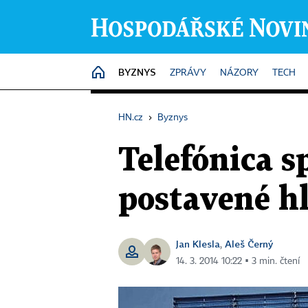
BYZNYS
HOME
ZPRÁVY
NÁZORY
TECH
HN.cz
›
Byznys
Telefónica s
postavené h
Jan Klesla
Aleš Černý
,
14. 3. 2014 10:22 ▪ 3 min. čtení