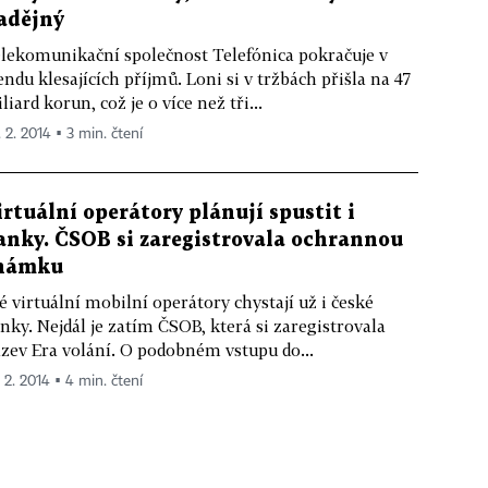
adějný
lekomunikační společnost Telefónica pokračuje v
endu klesajících příjmů. Loni si v tržbách přišla na 47
liard korun, což je o více než tři...
. 2. 2014 ▪ 3 min. čtení
irtuální operátory plánují spustit i
anky. ČSOB si zaregistrovala ochrannou
námku
é virtuální mobilní operátory chystají už i české
nky. Nejdál je zatím ČSOB, která si zaregistrovala
zev Era volání. O podobném vstupu do...
. 2. 2014 ▪ 4 min. čtení