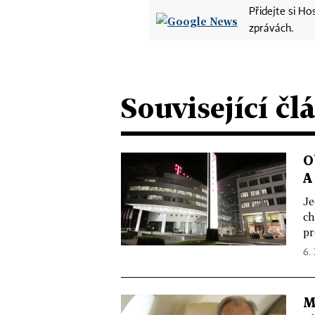
Přidejte si H
zprávách.
Související čl
O
A
Je
ch
pr
6. 
M