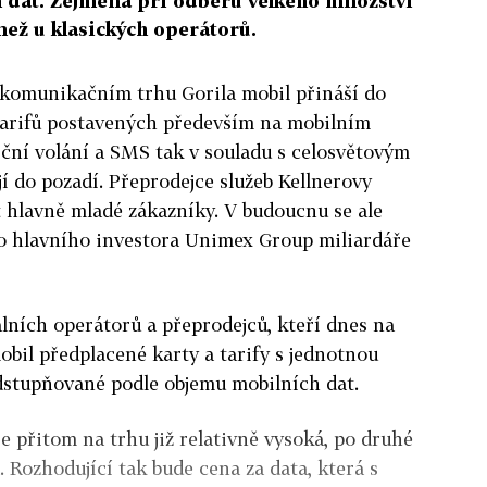
 dat. Zejména při odběru velkého množství
než u klasických operátorů.
ekomunikačním trhu Gorila mobil přináší do
tarifů postavených především na mobilním
iční volání a SMS tak v souladu s celosvětovým
í do pozadí. Přeprodejce služeb Kellnerovy
t hlavně mladé zákazníky. V budoucnu se ale
ho hlavního investora Unimex Group miliardáře
álních operátorů a přeprodejců, kteří dnes na
mobil předplacené karty a tarify s jednotnou
odstupňované podle objemu mobilních dat.
e přitom na trhu již relativně vysoká, po druhé
 Rozhodující tak bude cena za data, která s