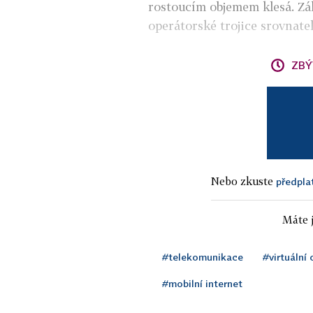
rostoucím objemem klesá. Zák
operátorské trojice srovnatel
ZBÝ
Nebo zkuste
předpla
Máte j
#telekomunikace
#virtuální
#mobilní internet