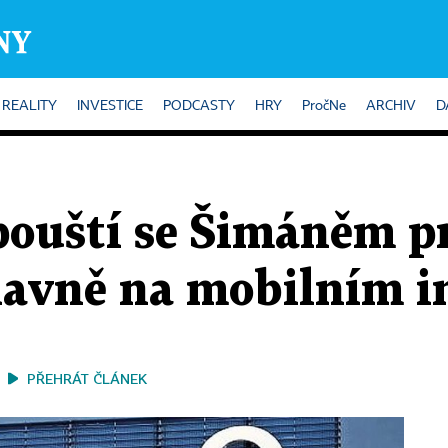
REALITY
INVESTICE
PODCASTY
HRY
PročNe
ARCHIV
D
pouští se Šimáněm pr
lavně na mobilním i
PŘEHRÁT ČLÁNEK