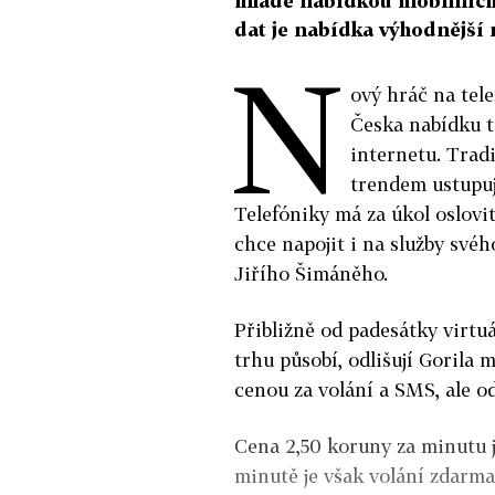
mladé nabídkou mobilních
dat je nabídka výhodnější 
N
ový hráč na tel
Česka nabídku 
internetu. Trad
trendem ustupuj
Telefóniky má za úkol oslovi
chce napojit i na služby své
Jiřího Šimáněho.
Přibližně od padesátky virtu
trhu působí, odlišují Gorila 
cenou za volání a SMS, ale 
Cena 2,50 koruny za minutu j
minutě je však volání zdarma.