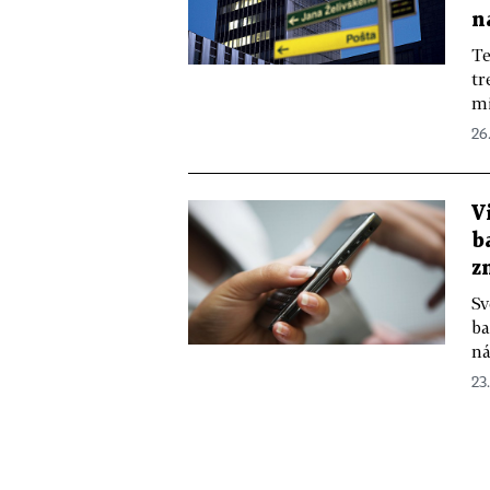
n
Te
tr
mi
26
V
b
z
Sv
ba
ná
23