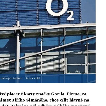
na datových tarifech.
Autor ▪
HN
předplacené karty značky Gorila. Firma, za
nimex Jiřího Šimáněho, chce cílit hlavně na