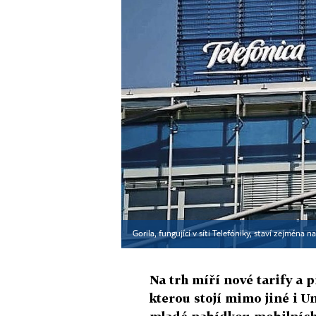
Gorila, fungující v síti Telefóniky, staví zejména 
Na trh míří nové tarify a 
kterou stojí mimo jiné i U