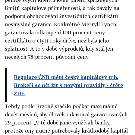
limitů kapitálové přiměřenosti, a tak dávaly na
podporu obchodování investičních certifikátů
nesmyslné garance. Konkrétně Merryll Lynch
garantovala odkoupení 100 procent ceny
certifikátu o čtyři roky dříve, než byla jeho
splatnost. A to v době výprodejů, kdy stál jen
necelých 78 procent původní ceny.
Regulace ČNB mění český kapitálový trh.
Brokeři se učí žít s novými pravidly - čtěte
ZDE
Tehdy podle Brzoně stačilo počkat maximálně
devět měsíců, aby člověk inkasoval garantovaných
29 procent. „V té době jsme využívali banky,
protože ony nutně potřebovaly krátkodobý kapitál