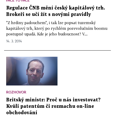
FACE TO FACE
Regulace ČNB mění český kapitálový trh.
Brokeři se učí žít s novými pravidly
"Z hrdiny padouchem", i tak lze popsat tuzemský
kapitálový trh, který po rychlém porevolučním boomu
postupně upadá. Kde je jeho budoucnost? V...
14. 3. 2014
ROZHOVOR
Britský ministr: Proč u nás investovat?
Kvůli patentům či rozmachu on-line
obchodování