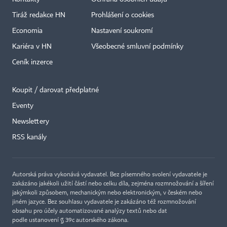
Tiráž redakce HN
Prohlášení o cookies
Economia
Nastavení soukromí
Kariéra v HN
Všeobecné smluvní podmínky
Ceník inzerce
Koupit / darovat předplatné
Eventy
×
Newslettery
RSS kanály
Autorská práva vykonává vydavatel. Bez písemného svolení vydavatele je
zakázáno jakékoli užití částí nebo celku díla, zejména rozmnožování a šíření
jakýmkoli způsobem, mechanickým nebo elektronickým, v českém nebo
jiném jazyce. Bez souhlasu vydavatele je zakázáno též rozmnožování
obsahu pro účely automatizované analýzy textů nebo dat
podle ustanovení § 39c autorského zákona.