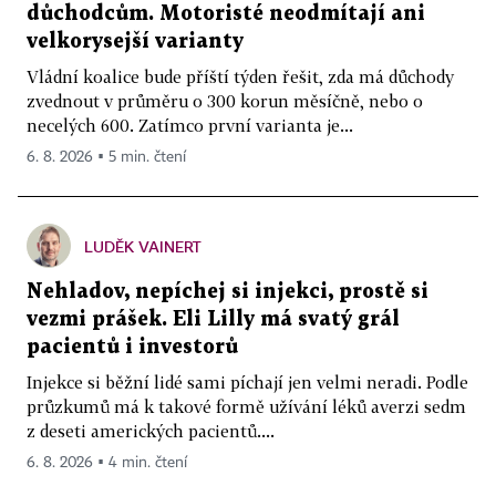
důchodcům. Motoristé neodmítají ani
velkorysejší varianty
Vládní koalice bude příští týden řešit, zda má důchody
zvednout v průměru o 300 korun měsíčně, nebo o
necelých 600. Zatímco první varianta je...
6. 8. 2026 ▪ 5 min. čtení
LUDĚK VAINERT
Nehladov, nepíchej si injekci, prostě si
vezmi prášek. Eli Lilly má svatý grál
pacientů i investorů
Injekce si běžní lidé sami píchají jen velmi neradi. Podle
průzkumů má k takové formě užívání léků averzi sedm
z deseti amerických pacientů....
6. 8. 2026 ▪ 4 min. čtení