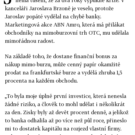
nemá tušení, že za dva roky vypukne krize. V
kanceláři Jaroslava Brzoně je veselo, protože
Jaroslav popáté vydělal na chybě banky.
Marketingová akce ABN Amro, která má přilákat
obchodníky na mimoburzovní trh OTC, mu udělala
mimořádnou radost.
Na základě toho, že dostane finanční bonus za
nákup mimo burzu, může cenný papír okamžitě
prodat na frankfurtské burze a vydělá zhruba 1,5
procenta na každém obchodu.
„To byla moje úplně první investice, která nenesla
žádné riziko, a člověk to mohl udělat i několikrát
za den. Zisky byly až devět procent denně, a jelikož
to banka odhalila až po více než půl roce, přineslo
mi to dostatek kapitálu na rozjezd vlastní firmy.