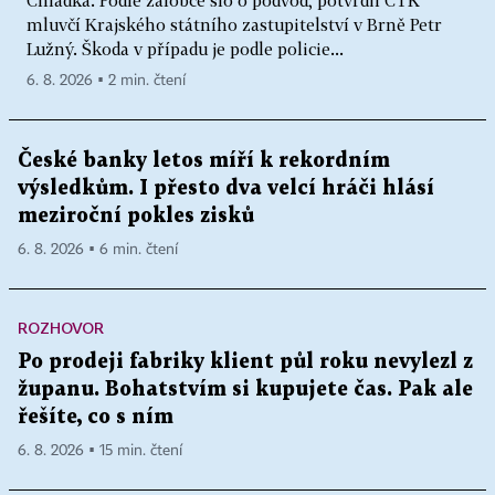
Chládka. Podle žalobce šlo o podvod, potvrdil ČTK
mluvčí Krajského státního zastupitelství v Brně Petr
Lužný. Škoda v případu je podle policie...
6. 8. 2026 ▪ 2 min. čtení
České banky letos míří k rekordním
výsledkům. I přesto dva velcí hráči hlásí
meziroční pokles zisků
6. 8. 2026 ▪ 6 min. čtení
ROZHOVOR
Po prodeji fabriky klient půl roku nevylezl z
županu. Bohatstvím si kupujete čas. Pak ale
řešíte, co s ním
6. 8. 2026 ▪ 15 min. čtení