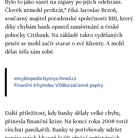
Bylo to jako sázet na zápasy po jejich odehrání.
Člověk nemohl prohrát,“ říká Jaroslav Brzoň,
současný majitel poradenské společnosti BBI, který
díky chybám bank opustil zaměstnání u české
pobočky Citibank. Na základě takto vydělaných
peněz se mohl začít starat o své klienty. A mohl
dělat šéfa sám sobě.
encyklopedie.byznys.ihned.cz
Finanční trhy
Index VIX
Burza
Cenné papíry
Další příležitost, kdy banky dělaly velké chyby,
přinesla finanční krize. Na konci roku 2008 totiž
všichni panikařili. Banky si potřebovaly udržet
peníze svých klientů kvůli plnění zpřísněných