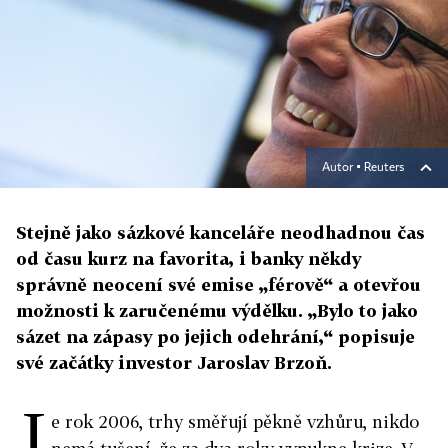
Autor ▪
Reuters
Stejně jako sázkové kanceláře neodhadnou čas
od času kurz na favorita, i banky někdy
správně neocení své emise „férově“ a otevřou
možnosti k zaručenému výdělku. „Bylo to jako
sázet na zápasy po jejich odehrání,“ popisuje
své začátky investor Jaroslav Brzoň.
J
e rok 2006, trhy směřují pěkně vzhůru, nikdo