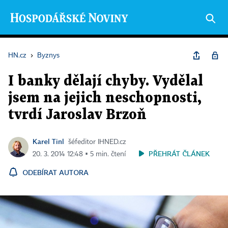
HN.cz
›
Byznys
I banky dělají chyby. Vydělal
jsem na jejich neschopnosti,
tvrdí Jaroslav Brzoň
Karel Tinl
šéfeditor IHNED.cz
PŘEHRÁT ČLÁNEK
20. 3. 2014 12:48 ▪ 5 min. čtení
ODEBÍRAT AUTORA