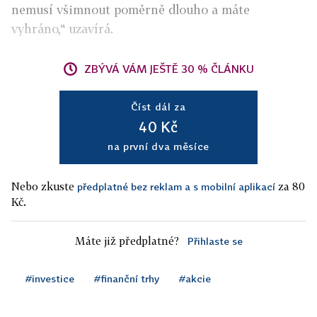
nemusí všimnout poměrně dlouho a máte
vyhráno,“ uzavírá.
ZBÝVÁ VÁM JEŠTĚ 30 % ČLÁNKU
Číst dál za
40 Kč
na první dva měsíce
Nebo zkuste
za 80
předplatné bez reklam a s mobilní aplikací
Kč.
Máte již předplatné?
Přihlaste se
#investice
#finanční trhy
#akcie