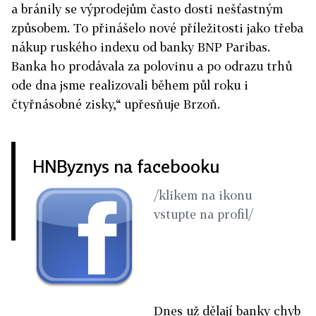
a bránily se výprodejům často dosti nešťastným
způsobem. To přinášelo nové příležitosti jako třeba
nákup ruského indexu od banky BNP Paribas.
Banka ho prodávala za polovinu a po odrazu trhů
ode dna jsme realizovali během půl roku i
čtyřnásobné zisky,“ upřesňuje Brzoň.
HNByznys na facebooku
/klikem na ikonu
vstupte na profil/
Dnes už dělají banky chyb