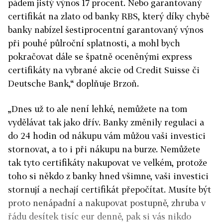
pádem jistý výnos 17 procent. Nebo garantovaný
certifikát na zlato od banky RBS, který díky chybě
banky nabízel šestiprocentní garantovaný výnos
při pouhé půlroční splatnosti, a mohl bych
pokračovat dále se špatně oceněnými express
certifikáty na vybrané akcie od Credit Suisse či
Deutsche Bank,“ doplňuje Brzoň.
„Dnes už to ale není lehké, nemůžete na tom
vydělávat tak jako dřív. Banky změnily regulaci a
do 24 hodin od nákupu vám můžou vaši investici
stornovat, a to i při nákupu na burze. Nemůžete
tak tyto certifikáty nakupovat ve velkém, protože
toho si někdo z banky hned všimne, vaši investici
stornují a nechají certifikát přepočítat. Musíte být
proto nenápadní a nakupovat postupně, zhruba v
řádu desítek tisíc eur denně, pak si vás nikdo