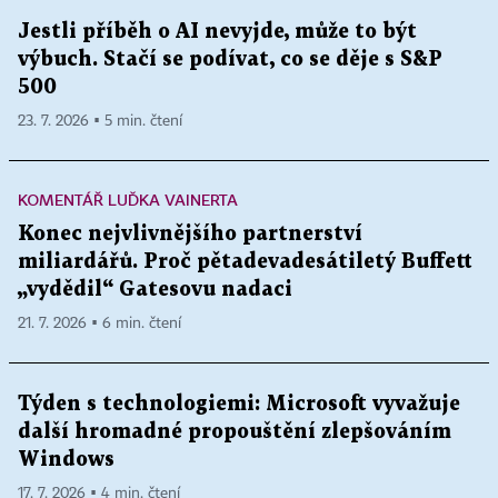
Jestli příběh o AI nevyjde, může to být
výbuch. Stačí se podívat, co se děje s S&P
500
23. 7. 2026 ▪ 5 min. čtení
KOMENTÁŘ LUĎKA VAINERTA
Konec nejvlivnějšího partnerství
miliardářů. Proč pětadevadesátiletý Buffett
„vydědil“ Gatesovu nadaci
21. 7. 2026 ▪ 6 min. čtení
Týden s technologiemi: Microsoft vyvažuje
další hromadné propouštění zlepšováním
Windows
17. 7. 2026 ▪ 4 min. čtení