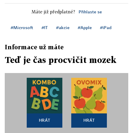
Máte již předplatné?
Přihlaste se
#Microsoft
#IT
#akcie
#Apple
#iPad
Informace už máte
Teď je čas procvičit mozek
HRÁT
HRÁT