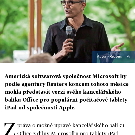
Autor ▪
Reuters
Americká softwarová společnost Microsoft by
podle agentury Reuters koncem tohoto měsíce
mohla představit verzi svého kancelářského
balíku Office pro populární počítačové tablety
iPad od společnosti Apple.
Z
práva o možné úpravě kancelářského balíku
Office z dílny Microsoftu pro tablety iPad