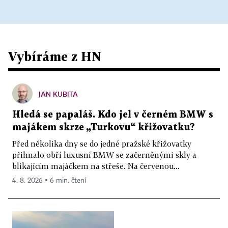
Vybíráme z HN
JAN KUBITA
Hledá se papaláš. Kdo jel v černém BMW s
majákem skrze „Turkovu“ křižovatku?
Před několika dny se do jedné pražské křižovatky
přihnalo obří luxusní BMW se začerněnými skly a
blikajícím majáčkem na střeše. Na červenou...
4. 8. 2026 ▪ 6 min. čtení