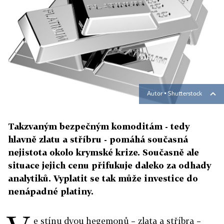
Autor ▪
Shutterstock
Takzvaným bezpečným komoditám - tedy
hlavně zlatu a stříbru - pomáhá současná
nejistota okolo krymské krize. Současně ale
situace jejich cenu přifukuje daleko za odhady
analytiků. Vyplatit se tak může investice do
nenápadné platiny.
e stínu dvou hegemonů – zlata a stříbra –