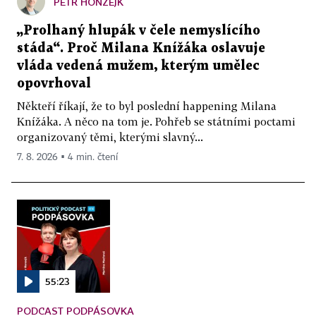
PETR HONZEJK
„Prolhaný hlupák v čele nemyslícího
stáda“. Proč Milana Knížáka oslavuje
vláda vedená mužem, kterým umělec
opovrhoval
Někteří říkají, že to byl poslední happening Milana
Knížáka. A něco na tom je. Pohřeb se státními poctami
organizovaný těmi, kterými slavný...
7. 8. 2026 ▪ 4 min. čtení
55:23
PODCAST PODPÁSOVKA