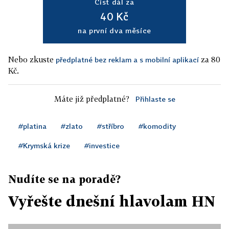
Číst dál za
40 Kč
na první dva měsíce
Nebo zkuste
za 80
předplatné bez reklam a s mobilní aplikací
Kč.
Máte již předplatné?
Přihlaste se
#platina
#zlato
#stříbro
#komodity
#Krymská krize
#investice
Nudíte se na poradě?
Vyřešte dnešní hlavolam HN