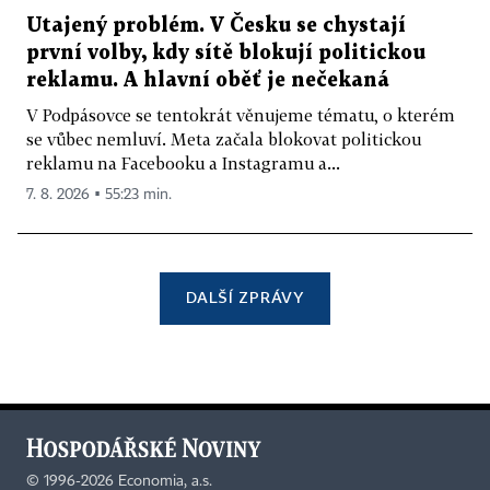
Utajený problém. V Česku se chystají
první volby, kdy sítě blokují politickou
reklamu. A hlavní oběť je nečekaná
V Podpásovce se tentokrát věnujeme tématu, o kterém
se vůbec nemluví. Meta začala blokovat politickou
reklamu na Facebooku a Instagramu a...
7. 8. 2026 ▪ 55:23 min.
DALŠÍ ZPRÁVY
©
1996-2026
Economia, a.s.