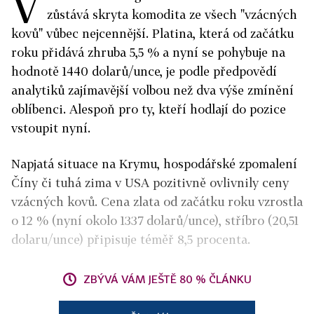
V
zůstává skryta komodita ze všech "vzácných
kovů" vůbec nejcennější. Platina, která od začátku
roku přidává zhruba 5,5 % a nyní se pohybuje na
hodnotě 1440 dolarů/unce, je podle předpovědí
analytiků zajímavější volbou než dva výše zmínění
oblíbenci. Alespoň pro ty, kteří hodlají do pozice
vstoupit nyní.
Napjatá situace na Krymu, hospodářské zpomalení
Číny či tuhá zima v USA pozitivně ovlivnily ceny
vzácných kovů. Cena zlata od začátku roku vzrostla
o 12 % (nyní okolo 1337 dolarů/unce), stříbro (20,51
dolaru/unce) připisuje téměř 8,5 procenta.
ZBÝVÁ VÁM JEŠTĚ 80 % ČLÁNKU