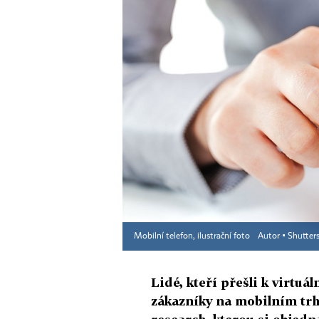
Mobilní telefon, ilustrační foto
Autor ▪
Shutter
Lidé, kteří přešli k virtu
zákazníky na mobilním tr