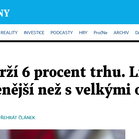
REALITY
INVESTICE
PODCASTY
HRY
PročNe
ARCHIV
D
rží 6 procent trhu. L
nější než s velkými 
PŘEHRÁT ČLÁNEK