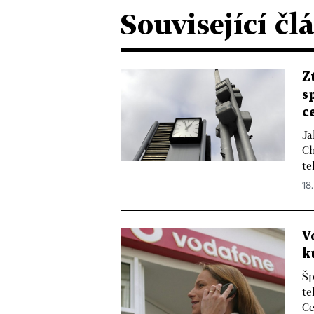
Související čl
Z
s
c
Ja
Ch
te
18.
V
k
Šp
te
Ce