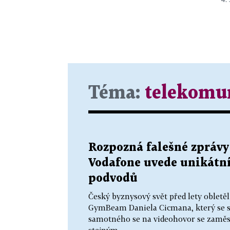
Téma:
telekomu
Rozpozná falešné zprávy
Vodafone uvede unikátní
podvodů
Český byznysový svět před lety obletě
GymBeam Daniela Cicmana, který se st
samotného se na videohovor se zaměstn
stejným...