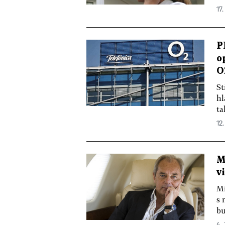
17.
P
o
O
St
hl
ta
12.
M
v
Mi
s 
bu
4. 