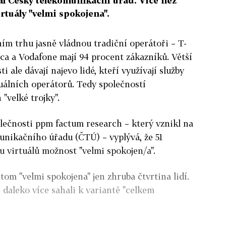
al Český telekomunikační úřad. Více než
rtuály "velmi spokojena".
ím trhu jasně vládnou tradiční operátoři – T-
ica a Vodafone mají 94 procent zákazníků. Větší
i ale dávají najevo lidé, kteří využívají služby
uálních operátorů. Tedy společností
"velké trojky".
lečnosti ppm factum research – který vznikl na
nikačního úřadu (ČTÚ) – vyplývá, že 51
u virtuálů možnost "velmi spokojen/a".
tom "velmi spokojena" jen zhruba čtvrtina lidí.
 daleko více sahali k variantě "celkem