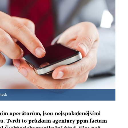
stock
álním operátorům, jsou nejspokojenějšími
hu. Tvrdí to průzkum agentury ppm factum