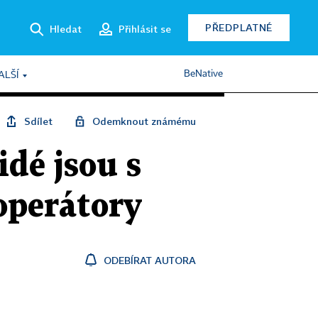
PŘEDPLATNÉ
Hledat
Přihlásit se
BeNative
ALŠÍ
Sdílet
Odemknout známému
idé jsou s
operátory
ODEBÍRAT AUTORA