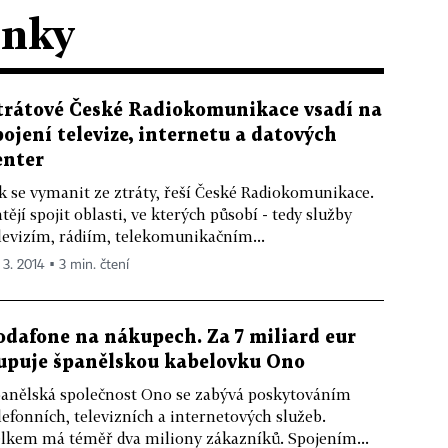
ánky
trátové České Radiokomunikace vsadí na
pojení televize, internetu a datových
enter
k se vymanit ze ztráty, řeší České Radiokomunikace.
tějí spojit oblasti, ve kterých působí - tedy služby
levizím, rádiím, telekomunikačním...
 3. 2014 ▪ 3 min. čtení
odafone na nákupech. Za 7 miliard eur
upuje španělskou kabelovku Ono
anělská společnost Ono se zabývá poskytováním
lefonních, televizních a internetových služeb.
lkem má téměř dva miliony zákazníků. Spojením...