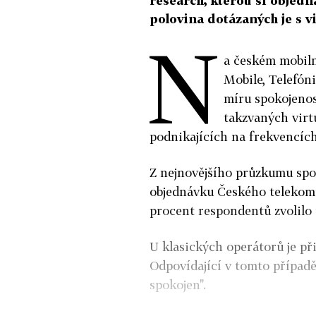
research, kterou si objedn
polovina dotázaných je s vi
N
a českém mobiln
Mobile, Telefón
míru spokojenost
takzvaných virt
podnikajících na frekvencích 
Z nejnovějšího průzkumu spo
objednávku Českého telekomu
procent respondentů zvolilo 
U klasických operátorů je při
Odpovídající v tomto případě
spokojen".