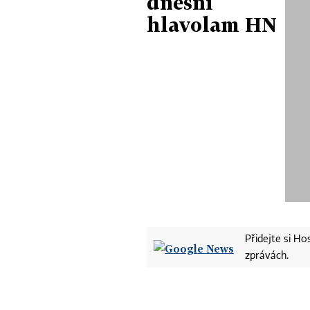
dnešní
hlavolam HN
Přidejte si H
zprávách.