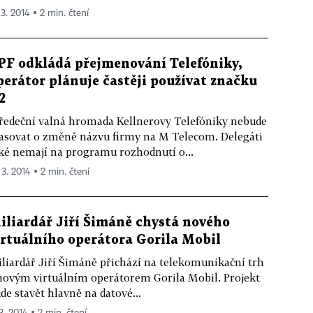
 3. 2014 ▪ 2 min. čtení
PF odkládá přejmenování Telefóniky,
perátor plánuje častěji používat značku
2
ředeční valná hromada Kellnerovy Telefóniky nebude
asovat o změně názvu firmy na M Telecom. Delegáti
ké nemají na programu rozhodnutí o...
 3. 2014 ▪ 2 min. čtení
iliardář Jiří Šimáně chystá nového
irtuálního operátora Gorila Mobil
liardář Jiří Šimáně přichází na telekomunikační trh
novým virtuálním operátorem Gorila Mobil. Projekt
de stavět hlavně na datové...
3. 2014 ▪ 2 min. čtení