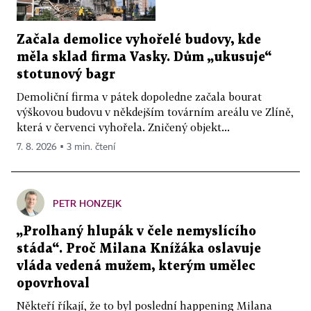
Začala demolice vyhořelé budovy, kde
měla sklad firma Vasky. Dům „ukusuje“
stotunový bagr
Demoliční firma v pátek dopoledne začala bourat
výškovou budovu v někdejším továrním areálu ve Zlíně,
která v červenci vyhořela. Zničený objekt...
7. 8. 2026 ▪ 3 min. čtení
PETR HONZEJK
„Prolhaný hlupák v čele nemyslícího
stáda“. Proč Milana Knížáka oslavuje
vláda vedená mužem, kterým umělec
opovrhoval
Někteří říkají, že to byl poslední happening Milana