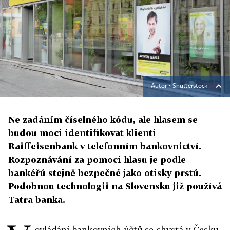
Autor ▪
Shutterstock
Ne zadáním číselného kódu, ale hlasem se
budou moci identifikovat klienti
Raiffeisenbank v telefonním bankovnictví.
Rozpoznávání za pomoci hlasu je podle
bankéřů stejně bezpečné jako otisky prstů.
Podobnou technologii na Slovensku již používá
Tatra banka.
ovládání bankovních účtů se chystá v Česku