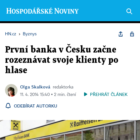
HN.cz
›
Byznys
První banka v Česku začne
rozeznávat svoje klienty po
hlase
Olga Skalková
redaktorka
PŘEHRÁT ČLÁNEK
11. 4. 2014 15:40 ▪ 2 min. čtení
ODEBÍRAT AUTORKU