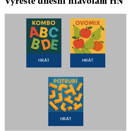
Vyřešte dnešní hlavolam HN
HRÁT
HRÁT
HRÁT