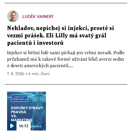
LUDĚK VAINERT
Nehladov, nepíchej si injekci, prostě si
vezmi prášek. Eli Lilly má svatý grál
pacientů i investorů
Injekce si běžní lidé sami píchají jen velmi neradi. Podle
průzkumů má k takové formě užívání léků averzi sedm
z deseti amerických pacientů....
7. 8. 2026 ▪ 4 min. čtení
16:13