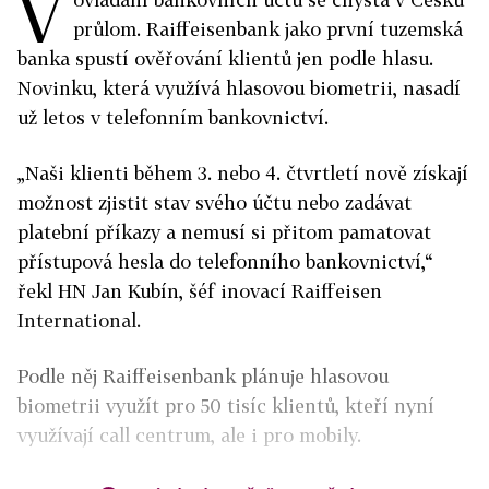
V
průlom. Raiffeisenbank jako první tuzemská
banka spustí ověřování klientů jen podle hlasu.
Novinku, která využívá hlasovou biometrii, nasadí
už letos v telefonním bankovnictví.
„Naši klienti během 3. nebo 4. čtvrtletí nově získají
možnost zjistit stav svého účtu nebo zadávat
platební příkazy a nemusí si přitom pamatovat
přístupová hesla do telefonního bankovnictví,“
řekl HN Jan Kubín, šéf inovací Raiffeisen
International.
Podle něj Raiffeisenbank plánuje hlasovou
biometrii využít pro 50 tisíc klientů, kteří nyní
využívají call centrum, ale i pro mobily.