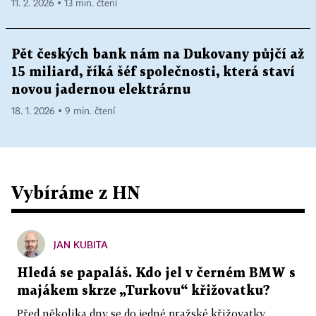
11. 2. 2026 ▪ 13 min. čtení
Pět českých bank nám na Dukovany půjčí až
15 miliard, říká šéf společnosti, která staví
novou jadernou elektrárnu
18. 1. 2026 ▪ 9 min. čtení
Vybíráme z HN
JAN KUBITA
Hledá se papaláš. Kdo jel v černém BMW s
majákem skrze „Turkovu“ křižovatku?
Před několika dny se do jedné pražské křižovatky