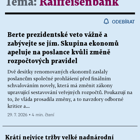
Téma:
Raiffeisenbank
ODEBÍRAT
Berte prezidentské veto vážně a
zabývejte se jím. Skupina ekonomů
apeluje na poslance kvůli změně
rozpočtových pravidel
Dvě desítky renomovaných ekonomů zaslaly
poslancům společné prohlášení před finálním
schvalováním novely, která má změnit zákony
upravující sestavování veřejných rozpočtů. Poukazují na
to, že vláda prosadila změny, a to navzdory odborné
kritice a...
29. 7. 2026 ▪ 4 min. čtení
Krátí nejvíce tržby velké nadnárodní