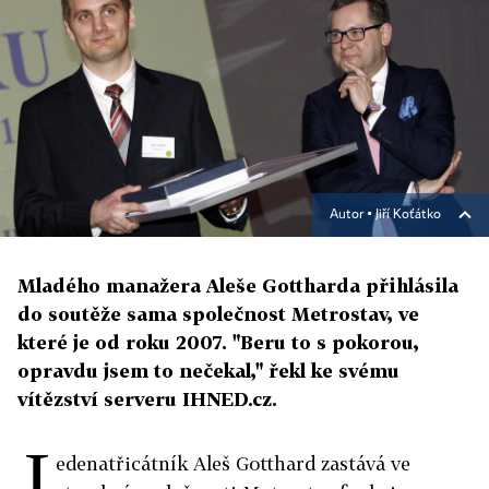
Autor ▪
Jiří Koťátko
Mladého manažera Aleše Gottharda přihlásila
do soutěže sama společnost Metrostav, ve
které je od roku 2007. "Beru to s pokorou,
opravdu jsem to nečekal," řekl ke svému
vítězství serveru IHNED.cz.
J
edenatřicátník Aleš Gotthard zastává ve