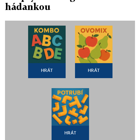
hádankou
HRÁT
HRÁT
HRÁT