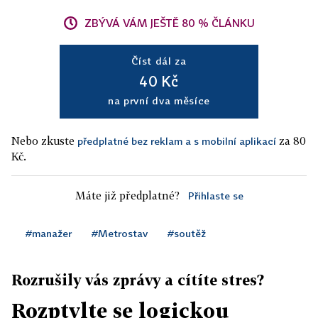
ZBÝVÁ VÁM JEŠTĚ 80 % ČLÁNKU
Číst dál za
40 Kč
na první dva měsíce
Nebo zkuste
za 80
předplatné bez reklam a s mobilní aplikací
Kč.
Máte již předplatné?
Přihlaste se
#manažer
#Metrostav
#soutěž
Rozrušily vás zprávy a cítíte stres?
Rozptylte se logickou