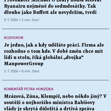
Provokatér Michael O’Leary hodlá šéfovat
Ryanairu nejméně do sedmdesátky. Tak
dlouho jako Buffett ale nevydržím, tvrdí
9. 7. 2026 ▪ 5 min. čtení
ROZHOVOR
Je jedno, jak a kdy uděláte práci. Firma ale
rozhodne o tom kde. V době změn chce mít
lidi u stolu, říká globální „dvojka“
ManpowerGroup
3. 7. 2026 ▪ 8 min. čtení
KOMENTÁŘ PETRA HONZEJKA
Mrázová, Zůna, Klempíř, nebo někdo jiný? V
soutěži o nejhoršího ministra Babišovy
vlády je skrytá důležitá a drtivá zpráva