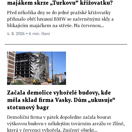
majákem skrze „Turkovu“ křižovatku?
Před několika dny se do jedné pražské křižovatky
přihnalo obří luxusní BMW se začerněnými skly a
blikajícím majáčkem na střeše. Na červenou...
4. 8. 2026 ▪ 6 min. čtení
Začala demolice vyhořelé budovy, kde
měla sklad firma Vasky. Dům „ukusuje“
stotunový bagr
Demoliční firma v pátek dopoledne začala bourat
výškovou budovu v někdejším továrním areálu ve Zlíně,
která v červenci vyhořela. Zničený objekt...