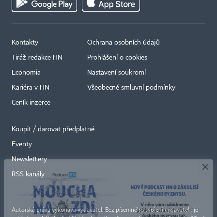
Kontakty
Ochrana osobních údajů
Tiráž redakce HN
Prohlášení o cookies
Economia
Nastavení soukromí
Kariéra v HN
Všeobecné smluvní podmínky
Ceník inzerce
Koupit / darovat předplatné
Eventy
×
Newslettery
RSS kanály
Autorská práva vykonává vydavatel. Bez písemného svolení vydavatele je