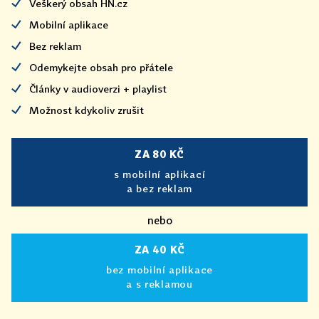
Veškerý obsah HN.cz
Mobilní aplikace
Bez reklam
Odemykejte obsah pro přátele
Články v audioverzi + playlist
Možnost kdykoliv zrušit
ZA 80 KČ
s mobilní aplikací
a bez reklam
nebo
ZA 40 KČ
bez mobilní aplikace
a s reklamou