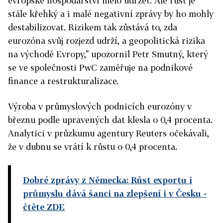
evropské hospodářství mělo udržet. Ale růst je
stále křehký a i malé negativní zprávy by ho mohly
destabilizovat. Rizikem tak zůstává to, zda
eurozóna svůj rozjezd udrží, a geopolitická rizika
na východě Evropy," upozornil Petr Smutný, který
se ve společnosti PwC zaměřuje na podnikové
finance a restrukturalizace.
Výroba v průmyslových podnicích eurozóny v
březnu podle upravených dat klesla o 0,4 procenta.
Analytici v průzkumu agentury Reuters očekávali,
že v dubnu se vrátí k růstu o 0,4 procenta.
Dobré zprávy z Německa: Růst exportu i
průmyslu dává šanci na zlepšení i v Česku
-
čtěte ZDE