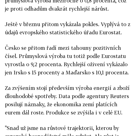
průmyslová výroba meziročně o 0,8 procenta, což
je proti odhadům dvakrát rychlejší nárůst.
Ještě v březnu přitom vykázala pokles. Vyplývá to z
údajů evropského statistického úřadu Eurostat.
Česko se přitom řadí mezi tahouny pozitivních
čísel. Průmyslová výroba tu totiž podle Eurostatu
vyrostla o 9,2 procenta. Rychlejší oživení vykázalo
jen Irsko s 15 procenty a Maďarsko s 10,1 procenta.
Za zvýšením stojí především výroba energií a zboží
dlouhodobé spotřeby. Data podle agentury Reuters
posilují náznaky, že ekonomika zemí platících
eurem dál roste. Produkce se zvýšila i v celé EU.
"Snad už jsme na růstové trajektorii, kterou by