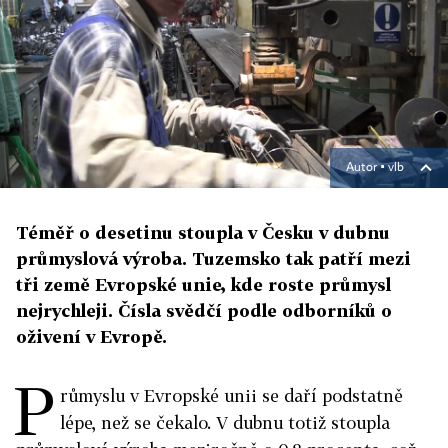
Autor ▪
vlb
Téměř o desetinu stoupla v Česku v dubnu
průmyslová výroba. Tuzemsko tak patří mezi
tři země Evropské unie, kde roste průmysl
nejrychleji. Čísla svědčí podle odborníků o
oživení v Evropě.
P
růmyslu v Evropské unii se daří podstatně
lépe, než se čekalo. V dubnu totiž stoupla