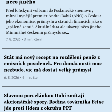
něco jiného
Před loňskými volbami do Poslanecké sněmovny
mluvil nynější premiér Andrej Babiš (ANO) o Česku a
jeho ekonomice, průmyslu a státních financích jako o
„spálené zemi“. Aktuální data ale ukazují něco jiného.
Minimálně českému průmyslu se...
7. 8. 2026 ▪ 3 min. čtení
Stát má nový recept na rozdělení peněz z
emisních povolenek. Pro domácnosti moc
nezbude, víc má dostat velký průmysl
6. 8. 2026 ▪ 6 min. čtení
Slavnou porcelánkou Dubí zmítají
akcionářské spory. Rodina továrníka Feixe
jde proti lidem z okruhu PPF