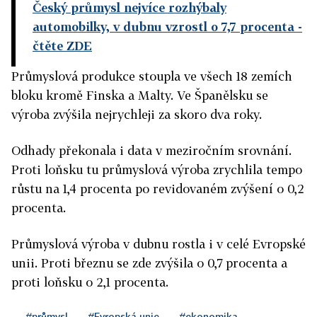
Český průmysl nejvíce rozhýbaly
automobilky, v dubnu vzrostl o 7,7 procenta
-
čtěte ZDE
Průmyslová produkce stoupla ve všech 18 zemích
bloku kromě Finska a Malty. Ve Španělsku se
výroba zvýšila nejrychleji za skoro dva roky.
Odhady překonala i data v meziročním srovnání.
Proti loňsku tu průmyslová výroba zrychlila tempo
růstu na 1,4 procenta po revidovaném zvýšení o 0,2
procenta.
Průmyslová výroba v dubnu rostla i v celé Evropské
unii. Proti březnu se zde zvýšila o 0,7 procenta a
proti loňsku o 2,1 procenta.
#průmysl
#Evropská unie
#ekonomika