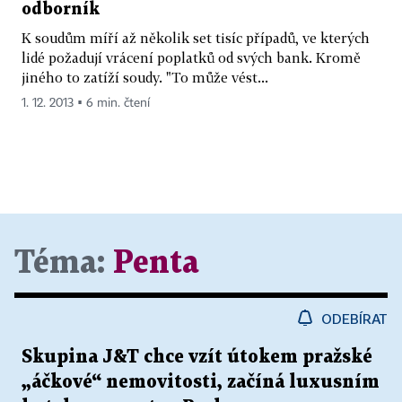
odborník
K soudům míří až několik set tisíc případů, ve kterých
lidé požadují vrácení poplatků od svých bank. Kromě
jiného to zatíží soudy. "To může vést...
1. 12. 2013 ▪ 6 min. čtení
Téma:
Penta
ODEBÍRAT
Skupina J&T chce vzít útokem pražské
„áčkové“ nemovitosti, začíná luxusním