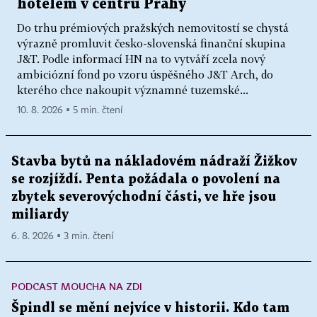
hotelem v centru Prahy
Do trhu prémiových pražských nemovitostí se chystá
výrazně promluvit česko-slovenská finanční skupina
J&T. Podle informací HN na to vytváří zcela nový
ambiciózní fond po vzoru úspěšného J&T Arch, do
kterého chce nakoupit významné tuzemské...
10. 8. 2026 ▪ 5 min. čtení
Stavba bytů na nákladovém nádraží Žižkov
se rozjíždí. Penta požádala o povolení na
zbytek severovýchodní části, ve hře jsou
miliardy
6. 8. 2026 ▪ 3 min. čtení
PODCAST MOUCHA NA ZDI
Špindl se mění nejvíce v historii. Kdo tam