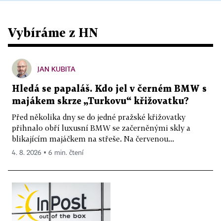
Vybíráme z HN
JAN KUBITA
Hledá se papaláš. Kdo jel v černém BMW s
majákem skrze „Turkovu“ křižovatku?
Před několika dny se do jedné pražské křižovatky
přihnalo obří luxusní BMW se začerněnými skly a
blikajícím majáčkem na střeše. Na červenou...
4. 8. 2026 ▪ 6 min. čtení