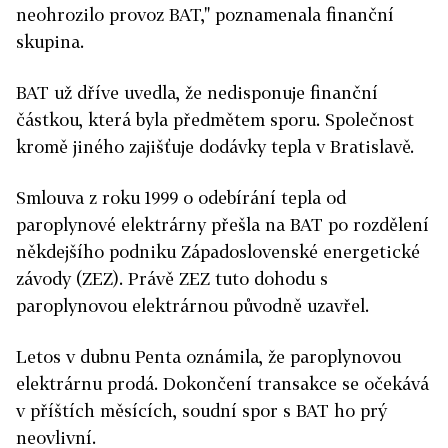
neohrozilo provoz BAT," poznamenala finanční
skupina.
BAT už dříve uvedla, že nedisponuje finanční
částkou, která byla předmětem sporu. Společnost
kromě jiného zajišťuje dodávky tepla v Bratislavě.
Smlouva z roku 1999 o odebírání tepla od
paroplynové elektrárny přešla na BAT po rozdělení
někdejšího podniku Západoslovenské energetické
závody (ZEZ). Právě ZEZ tuto dohodu s
paroplynovou elektrárnou původně uzavřel.
Letos v dubnu Penta oznámila, že paroplynovou
elektrárnu prodá. Dokončení transakce se očekává
v příštích měsících, soudní spor s BAT ho prý
neovlivní.