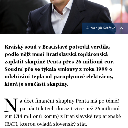
Autor ▪
Jiří Koťátko
Krajský soud v Bratislavě potvrdil verdikt,
podle nějž musí Bratislavská teplárenská
zaplatit skupině Penta přes 26 milionů eur.
Soudní pře se týkala smlouvy z roku 1999 o
odebírání tepla od paroplynové elektrárny,
která je součástí skupiny.
N
a účet finanční skupiny Penta má po téměř
patnácti letech dorazit více než 26 milionů
eur (714 milionů korun) z Bratislavské teplárenské
(BAT), kterou ovládá slovenský stát.