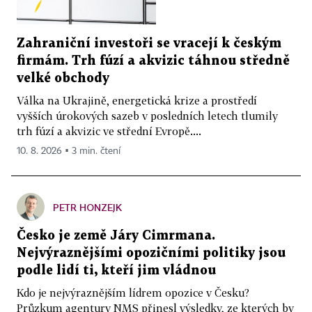
Zahraniční investoři se vracejí k českým
firmám. Trh fúzí a akvizic táhnou středně
velké obchody
Válka na Ukrajině, energetická krize a prostředí
vyšších úrokových sazeb v posledních letech tlumily
trh fúzí a akvizic ve střední Evropě....
10. 8. 2026 ▪ 3 min. čtení
PETR HONZEJK
Česko je země Járy Cimrmana.
Nejvýraznějšími opozičními politiky jsou
podle lidí ti, kteří jim vládnou
Kdo je nejvýraznějším lídrem opozice v Česku?
Průzkum agentury NMS přinesl výsledky, ze kterých by