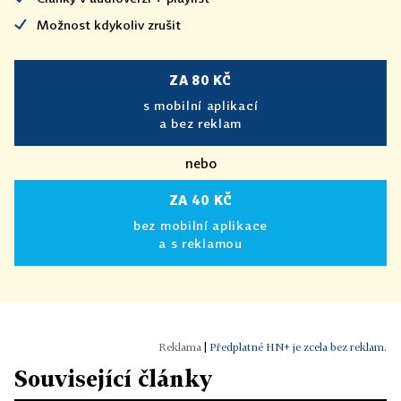
Možnost kdykoliv zrušit
ZA 80 KČ
s mobilní aplikací
a bez reklam
nebo
ZA 40 KČ
bez mobilní aplikace
a s reklamou
|
Předplatné HN+ je zcela bez reklam.
Související články