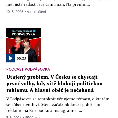
měl jistě radost Jára Cimrman. Na prvním...
10. 8. 2026 ▪ 4 min. čtení
55:23
PODCAST PODPÁSOVKA
Utajený problém. V Česku se chystají
první volby, kdy sítě blokují politickou
reklamu. A hlavní oběť je nečekaná
V Podpásovce se tentokrát věnujeme tématu, o kterém
se vůbec nemluví. Meta začala blokovat politickou
reklamu na Facebooku a Instagramu a...
7. 8. 2026 ▪ 55:23 min.