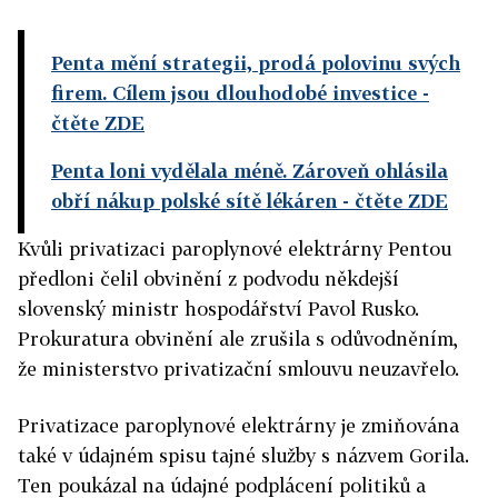
Penta mění strategii, prodá polovinu svých
firem. Cílem jsou dlouhodobé investice
-
čtěte ZDE
Penta loni vydělala méně. Zároveň ohlásila
obří nákup polské sítě lékáren
- čtěte ZDE
Kvůli privatizaci paroplynové elektrárny Pentou
předloni čelil obvinění z podvodu někdejší
slovenský ministr hospodářství Pavol Rusko.
Prokuratura obvinění ale zrušila s odůvodněním,
že ministerstvo privatizační smlouvu neuzavřelo.
Privatizace paroplynové elektrárny je zmiňována
také v údajném spisu tajné služby s názvem Gorila.
Ten poukázal na údajné podplácení politiků a