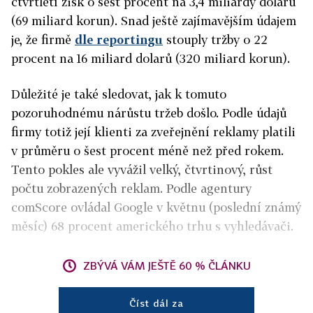
čtvrtletí zisk o šest procent na 3,4 miliardy dolarů
(69 miliard korun). Snad ještě zajímavějším údajem
je, že firmě
dle reportingu
stouply tržby o 22
procent na 16 miliard dolarů (320 miliard korun).
Důležité je také sledovat, jak k tomuto
pozoruhodnému nárůstu tržeb došlo. Podle údajů
firmy totiž její klienti za zveřejnění reklamy platili
v průměru o šest procent méně než před rokem.
Tento pokles ale vyvážil velký, čtvrtinový, růst
počtu zobrazených reklam. Podle agentury
comScore ovládal Google v květnu (poslední známý
měsíc) 68 procent amerického trhu s vyhledávači.
ZBÝVÁ VÁM JEŠTĚ 60 % ČLÁNKU
Číst dál za