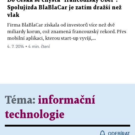
Do Česka se chystá "francouzský Uber".
Spolujízda BlaBlaCar je zatím dražší než
vlak
Firma BlaBlaCar získala od investorů více než dvě
miliardy korun, což znamená francouzský rekord. Přes
mobilní aplikaci, kterou start-up vyvíjí,...
4. 7. 2014 ▪ 4 min. čtení
Téma:
informační
technologie
ODEBÍRAT