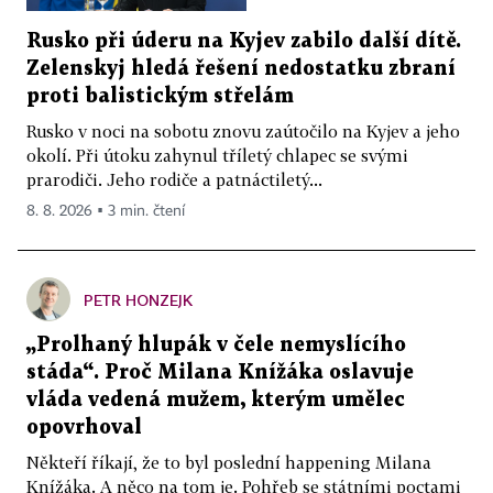
Rusko při úderu na Kyjev zabilo další dítě.
Zelenskyj hledá řešení nedostatku zbraní
proti balistickým střelám
Rusko v noci na sobotu znovu zaútočilo na Kyjev a jeho
okolí. Při útoku zahynul tříletý chlapec se svými
prarodiči. Jeho rodiče a patnáctiletý...
8. 8. 2026 ▪ 3 min. čtení
PETR HONZEJK
„Prolhaný hlupák v čele nemyslícího
stáda“. Proč Milana Knížáka oslavuje
vláda vedená mužem, kterým umělec
opovrhoval
Někteří říkají, že to byl poslední happening Milana
Knížáka. A něco na tom je. Pohřeb se státními poctami