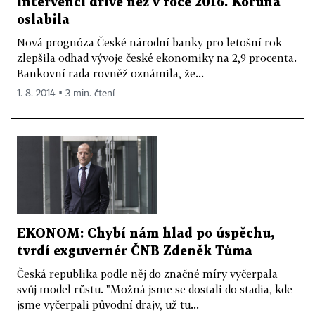
intervencí dříve než v roce 2016. Koruna
oslabila
Nová prognóza České národní banky pro letošní rok
zlepšila odhad vývoje české ekonomiky na 2,9 procenta.
Bankovní rada rovněž oznámila, že...
1. 8. 2014 ▪ 3 min. čtení
EKONOM: Chybí nám hlad po úspěchu,
tvrdí exguvernér ČNB Zdeněk Tůma
Česká republika podle něj do značné míry vyčerpala
svůj model růstu. "Možná jsme se dostali do stadia, kde
jsme vyčerpali původní drajv, už tu...