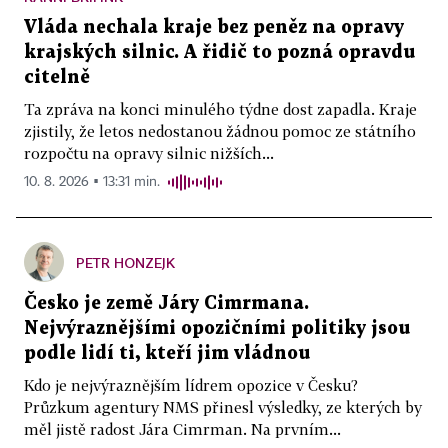
Vláda nechala kraje bez peněz na opravy
krajských silnic. A řidič to pozná opravdu
citelně
Ta zpráva na konci minulého týdne dost zapadla. Kraje
zjistily, že letos nedostanou žádnou pomoc ze státního
rozpočtu na opravy silnic nižších...
10. 8. 2026 ▪ 13:31 min.
PETR HONZEJK
Česko je země Járy Cimrmana.
Nejvýraznějšími opozičními politiky jsou
podle lidí ti, kteří jim vládnou
Kdo je nejvýraznějším lídrem opozice v Česku?
Průzkum agentury NMS přinesl výsledky, ze kterých by
měl jistě radost Jára Cimrman. Na prvním...