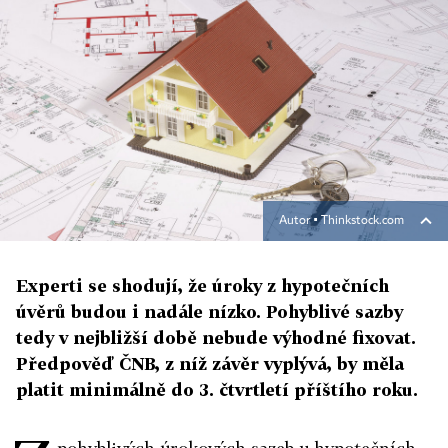
Autor ▪
Thinkstock.com
Experti se shodují, že úroky z hypotečních
úvěrů budou i nadále nízko. Pohyblivé sazby
tedy v nejbližší době nebude výhodné fixovat.
Předpověď ČNB, z níž závěr vyplývá, by měla
platit minimálně do 3. čtvrtletí příštího roku.