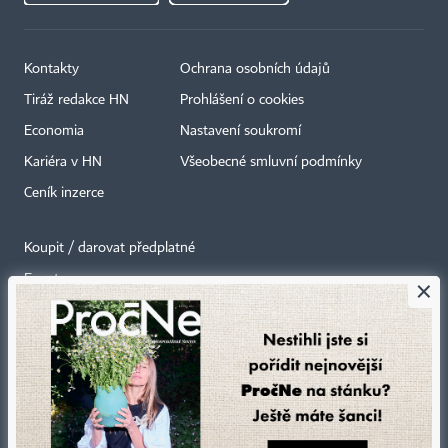
Kontakty
Ochrana osobních údajů
Tiráž redakce HN
Prohlášení o cookies
Economia
Nastavení soukromí
Kariéra v HN
Všeobecné smluvní podmínky
Ceník inzerce
Koupit / darovat předplatné
Eventy
×
Newslettery
RSS kanály
Autorská práva vykonává vydavatel. Bez písemného svolení vydavatele je
zakázáno jakékoli užití částí nebo celku díla, zejména rozmnožování a šíření