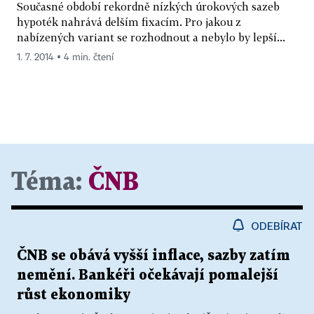
Současné období rekordně nízkých úrokových sazeb
hypoték nahrává delším fixacím. Pro jakou z
nabízených variant se rozhodnout a nebylo by lepší...
1. 7. 2014 ▪ 4 min. čtení
Téma:
ČNB
ODEBÍRAT
ČNB se obává vyšší inflace, sazby zatím
nemění. Bankéři očekávají pomalejší
růst ekonomiky