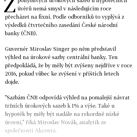
Z
pohyblivých úrokových sazeb u hypotečních
úvěrů nemá smysl v následujícím roce
přecházet na fixní. Podle odborníků to vyplývá z
výsledků čtvrtečního zasedání České národní
banky (ČNB).
Guvernér Miroslav Singer po něm představil
výhled na úrokové sazby centrální banky. Ten
předpokládá, že by měly být zvýšeny nejdříve v roce
2016, pokud vůbec ke zvýšení v příštích letech
dojde.
"Sazbám ČNB odpovídá výhled na pomalejší návrat
tržních úrokových sazeb k 1% a výše. Také u
hypoték by měly být nadále na rekordně nízké
úrovni," říká Miroslav Novák, analytik ze
společnosti Akcenta.