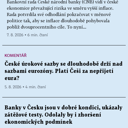
Bankovní rada České národní banky (ČNB) vidí v české
ekonomice převažující rizika ve směru vyšší inflace.
Rada potvrdila své odhodlání pokračovat v měnové
politice tak, aby se inflace dlouhodobě pohybovala
poblíž dvouprocentního cíle. To nyní...
7. 8. 2026 ▪ 6 min. čtení
KOMENTÁŘ
České úrokové sazby se dlouhodobě drží nad
sazbami eurozóny. Platí Češi za nepřijetí
eura?
5. 8. 2026 ▪ 4 min. čtení
Banky v Česku jsou v dobré kondici, ukázaly
zátěžové testy. Odolaly by i zhoršení
ekonomických podmínek