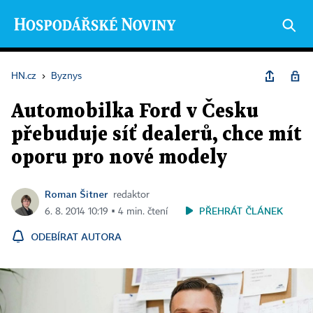
HN.cz
›
Byznys
Automobilka Ford v Česku
přebuduje síť dealerů, chce mít
oporu pro nové modely
Roman Šitner
redaktor
PŘEHRÁT ČLÁNEK
6. 8. 2014 10:19 ▪ 4 min. čtení
ODEBÍRAT AUTORA