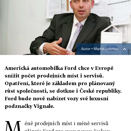
Autor ▪
Martin Svozílek
Americká automobilka Ford chce v Evropě
snížit počet prodejních míst i servisů.
Opatření, které je základem pro plánovaný
růst společnosti, se dotkne i České republiky.
Ford bude nově nabízet vozy své luxusní
podznačky Vignale.
M
éně prodejních míst i méně servisů