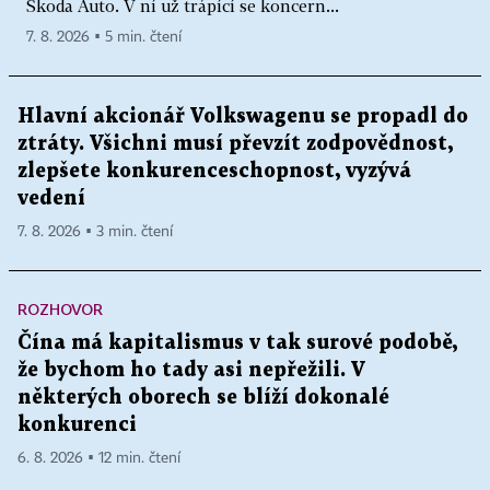
Škoda Auto. V ní už trápící se koncern...
7. 8. 2026 ▪ 5 min. čtení
Hlavní akcionář Volkswagenu se propadl do
ztráty. Všichni musí převzít zodpovědnost,
zlepšete konkurenceschopnost, vyzývá
vedení
7. 8. 2026 ▪ 3 min. čtení
ROZHOVOR
Čína má kapitalismus v tak surové podobě,
že bychom ho tady asi nepřežili. V
některých oborech se blíží dokonalé
konkurenci
6. 8. 2026 ▪ 12 min. čtení