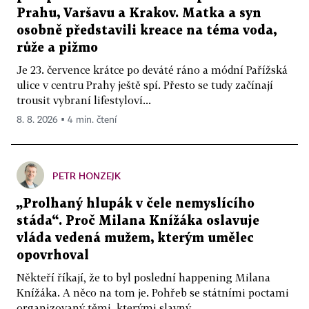
Prahu, Varšavu a Krakov. Matka a syn
osobně představili kreace na téma voda,
růže a pižmo
Je 23. července krátce po deváté ráno a módní Pařížská
ulice v centru Prahy ještě spí. Přesto se tudy začínají
trousit vybraní lifestyloví...
8. 8. 2026 ▪ 4 min. čtení
PETR HONZEJK
„Prolhaný hlupák v čele nemyslícího
stáda“. Proč Milana Knížáka oslavuje
vláda vedená mužem, kterým umělec
opovrhoval
Někteří říkají, že to byl poslední happening Milana
Knížáka. A něco na tom je. Pohřeb se státními poctami
organizovaný těmi, kterými slavný...