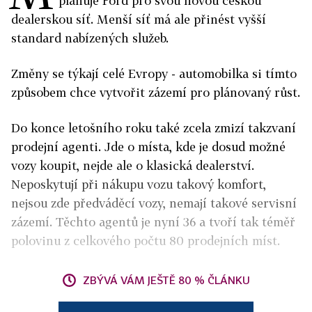
plánuje Ford pro svou novou českou
dealerskou síť. Menší síť má ale přinést vyšší
standard nabízených služeb.
Změny se týkají celé Evropy - automobilka si tímto
způsobem chce vytvořit zázemí pro plánovaný růst.
Do konce letošního roku také zcela zmizí takzvaní
prodejní agenti. Jde o místa, kde je dosud možné
vozy koupit, nejde ale o klasická dealerství.
Neposkytují při nákupu vozu takový komfort,
nejsou zde předváděcí vozy, nemají takové servisní
zázemí. Těchto agentů je nyní 36 a tvoří tak téměř
polovinu z celkového počtu 80 prodejních míst.
ZBÝVÁ VÁM JEŠTĚ 80 % ČLÁNKU