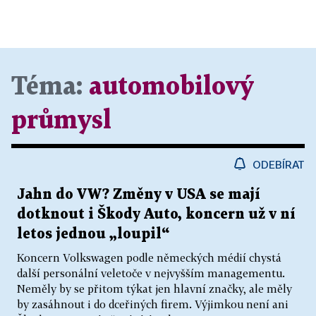
Téma:
automobilový
průmysl
ODEBÍRAT
Jahn do VW? Změny v USA se mají
dotknout i Škody Auto, koncern už v ní
letos jednou „loupil“
Koncern Volkswagen podle německých médií chystá
další personální veletoče v nejvyšším managementu.
Neměly by se přitom týkat jen hlavní značky, ale měly
by zasáhnout i do dceřiných firem. Výjimkou není ani