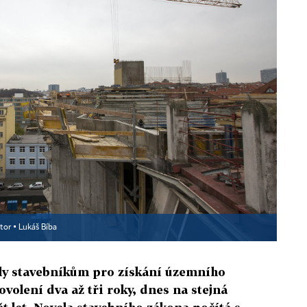
tor ▪
Lukáš Bíba
čily stavebníkům pro získání územního
volení dva až tři roky, dnes na stejná