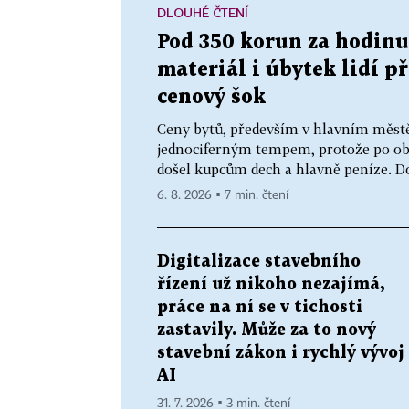
DLOUHÉ ČTENÍ
Pod 350 korun za hodinu
materiál i úbytek lidí p
cenový šok
Ceny bytů, především v hlavním městě
jednociferným tempem, protože po obd
došel kupcům dech a hlavně peníze. Dob
6. 8. 2026 ▪ 7 min. čtení
Digitalizace stavebního
řízení už nikoho nezajímá,
práce na ní se v tichosti
zastavily. Může za to nový
stavební zákon i rychlý vývoj
AI
31. 7. 2026 ▪ 3 min. čtení