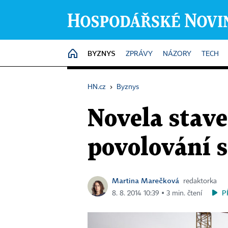
BYZNYS
HOME
ZPRÁVY
NÁZORY
TECH
HN.cz
›
Byznys
Novela stav
povolování s
Martina Marečková
redaktorka
P
8. 8. 2014 10:39 ▪ 3 min. čtení