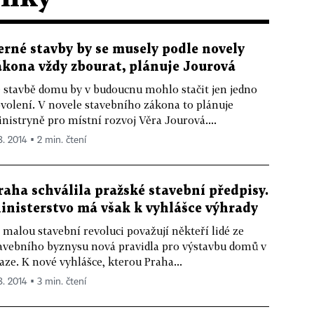
erné stavby by se musely podle novely
ákona vždy zbourat, plánuje Jourová
 stavbě domu by v budoucnu mohlo stačit jen jedno
volení. V novele stavebního zákona to plánuje
nistryně pro místní rozvoj Věra Jourová....
8. 2014 ▪ 2 min. čtení
raha schválila pražské stavební předpisy.
inisterstvo má však k vyhlášce výhrady
 malou stavební revoluci považují někteří lidé ze
avebního byznysu nová pravidla pro výstavbu domů v
aze. K nové vyhlášce, kterou Praha...
8. 2014 ▪ 3 min. čtení