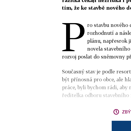
razítka čekají nezřídka i p
tím, že ke stavbě nového 
P
ro stavbu nového 
rozhodnutí a násl
plánu, napřesrok j
novela stavebního
rozvoj poslat do sněmovny př
Současný stav je podle reso
být přínosná pro obce, ale h
práce, byli bychom rádi, aby 
ředitelka odboru stavebního 
ZBÝ