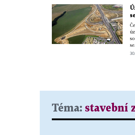
Ú
s
Če
úz
so
se.
30.
Téma:
stavební 