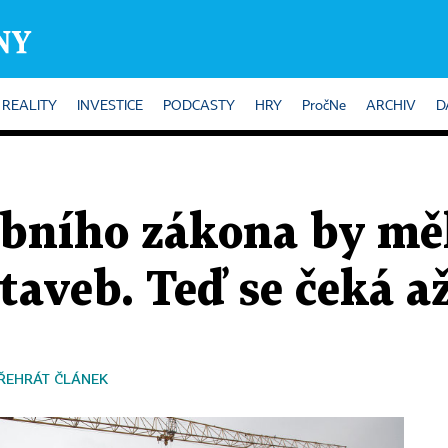
REALITY
INVESTICE
PODCASTY
HRY
PročNe
ARCHIV
D
ebního zákona by měl
taveb. Teď se čeká až
ŘEHRÁT ČLÁNEK