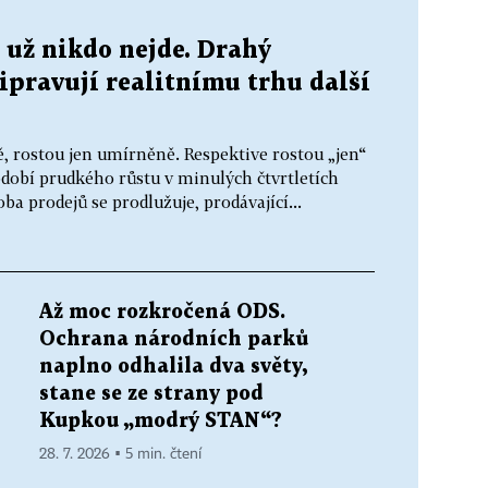
 už nikdo nejde. Drahý
řipravují realitnímu trhu další
, rostou jen umírněně. Respektive rostou „jen“
obí prudkého růstu v minulých čtvrtletích
a prodejů se prodlužuje, prodávající...
Až moc rozkročená ODS.
Ochrana národních parků
naplno odhalila dva světy,
stane se ze strany pod
Kupkou „modrý STAN“?
28. 7. 2026 ▪ 5 min. čtení