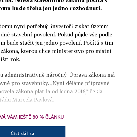
ět let. Novela stavebního zákona počítá s
domu bude třeba jen jedno rozhodnutí.
domu nyní potřebují investoři získat územní
edně stavební povolení. Pokud půjde vše podle
im bude stačit jen jedno povolení. Počítá s tím
 zákona, kterou chce ministerstvo pro místní
íští rok.
rtu administrativně náročný. Úprava zákona má
lavně pro stavebníky. „Nyní děláme přípravné
novela zákona platila od ledna 2016,“ řekla
řádu Marcela Pavlová.
VÁ VÁM JEŠTĚ 80 % ČLÁNKU
Číst dál za