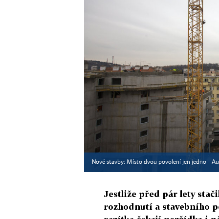
Nové stavby: Místo dvou povolení jen jedno
Au
Jestliže před pár lety sta
rozhodnutí a stavebního po