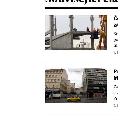
Č
z
Ke
po
mi
7. 
P
M
Za
st
Pr
7. 