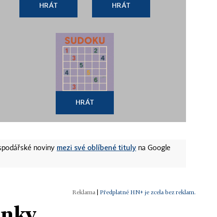
HRÁT
HRÁT
HRÁT
mezi své oblíbené tituly
ospodářské noviny
na Google
|
Předplatné HN+ je zcela bez reklam.
ánky