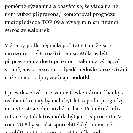
poměrně významná a obávám se, že vláda na ně
není vůbec připravena," komentoval prognózu
místopředseda TOP 09 a bývalý ministr financí
Miroslav Kalousek.
Vláda by podle něj měla počítat s tím, že se z
eurozóny do ČR rozšíří recese. Měla by být
připravena na dosti pružnou reakci na výdajové
straně, aby v takovém případě nedošlo k rozevírání
nůžek mezi příjmy a výdaji, podotkl.
I přes devizové intervence České národní banky a
oslabení koruny by měla být letos podle prognózy
ministerstva velmi nízká inflace. Průměrná míra
inflace by tak letos mohla být jen 0,5 procenta. V
roce 2015 by se růst spotřebitelských cen měl
zrychlit na 1,5 procenta, což je stále pod