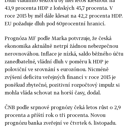
Dluh vládního sektoru by měl letos klesnout na
43,9 procenta HDP z loňských 45,7 procenta. V
roce 2015 by měl dále klesat na 42,2 procenta HDP.
EU požaduje dluh pod 60procentní hranicí.
Prognóza MF podle Marka potvrzuje, že česká
ekonomika aktuálně netrpí žádnou nebezpečnou
nerovnováhou. Inflace je nízká, saldo běžného účtu
zanedbatelné, vládní dluh v poměru k HDP je
poloviční ve srovnání s eurozónou. Nicméně
zvýšení deficitu veřejných financí v roce 2015 je
poněkud zbytečné, pozitivní rozpočtový impulz si
mohla vláda schovat na horší časy, dodal.
ČNB podle srpnové prognózy čeká letos růst o 2,9
procenta a příští rok o tři procenta. Novou
prognózu banka zveřejní ve čtvrtek 6. listopadu.