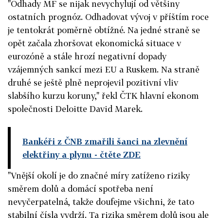
"Odhady MF se nijak nevychylují od většiny
ostatních prognóz. Odhadovat vývoj v příštím roce
je tentokrát poměrně obtížné. Na jedné straně se
opět začala zhoršovat ekonomická situace v
eurozóně a stále hrozí negativní dopady
vzájemných sankcí mezi EU a Ruskem. Na straně
druhé se ještě plně neprojevil pozitivní vliv
slabšího kurzu koruny," řekl ČTK hlavní ekonom
společnosti Deloitte David Marek.
Bankéři z ČNB zmařili šanci na zlevnění
elektřiny a plynu
- čtěte ZDE
"Vnější okolí je do značné míry zatíženo riziky
směrem dolů a domácí spotřeba není
nevyčerpatelná, takže doufejme všichni, že tato
stabilní čísla vydrží. Ta rizika směrem dolů jsou ale