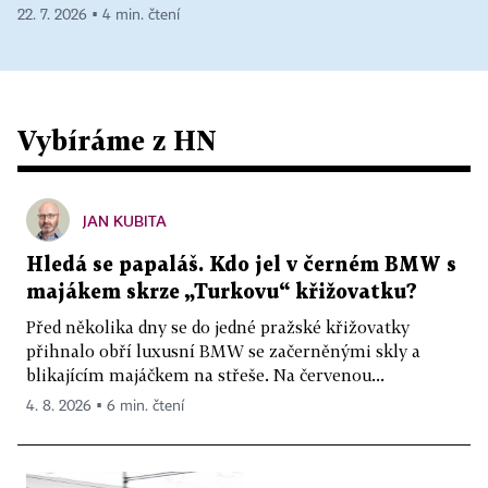
22. 7. 2026 ▪ 4 min. čtení
Vybíráme z HN
JAN KUBITA
Hledá se papaláš. Kdo jel v černém BMW s
majákem skrze „Turkovu“ křižovatku?
Před několika dny se do jedné pražské křižovatky
přihnalo obří luxusní BMW se začerněnými skly a
blikajícím majáčkem na střeše. Na červenou...
4. 8. 2026 ▪ 6 min. čtení