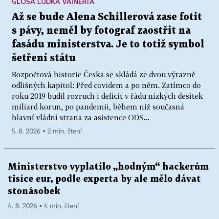
GLOSA LUĎKA VAINERTA
Až se bude Alena Schillerová zase fotit
s pávy, neměl by fotograf zaostřit na
fasádu ministerstva. Je to totiž symbol
šetření státu
Rozpočtová historie Česka se skládá ze dvou výrazně
odlišných kapitol: Před covidem a po něm. Zatímco do
roku 2019 budil rozruch i deficit v řádu nízkých desítek
miliard korun, po pandemii, během níž současná
hlavní vládní strana za asistence ODS...
5. 8. 2026 ▪ 2 min. čtení
Ministerstvo vyplatilo „hodným“ hackerům
tisíce eur, podle experta by ale mělo dávat
stonásobek
4. 8. 2026 ▪ 4 min. čtení