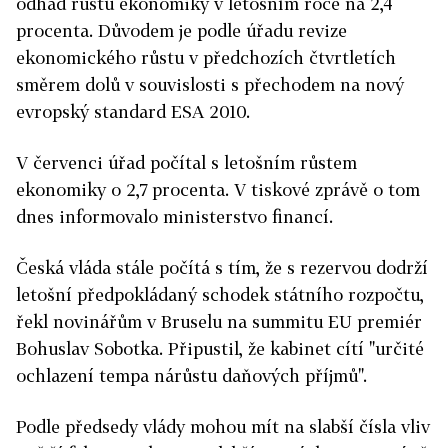
odhad růstu ekonomiky v letošním roce na 2,4
procenta. Důvodem je podle úřadu revize
ekonomického růstu v předchozích čtvrtletích
směrem dolů v souvislosti s přechodem na nový
evropský standard ESA 2010.
V červenci úřad počítal s letošním růstem
ekonomiky o 2,7 procenta. V tiskové zprávě o tom
dnes informovalo ministerstvo financí.
Česká vláda stále počítá s tím, že s rezervou dodrží
letošní předpokládaný schodek státního rozpočtu,
řekl novinářům v Bruselu na summitu EU premiér
Bohuslav Sobotka. Připustil, že kabinet cítí "určité
ochlazení tempa nárůstu daňových příjmů".
Podle předsedy vlády mohou mít na slabší čísla vliv