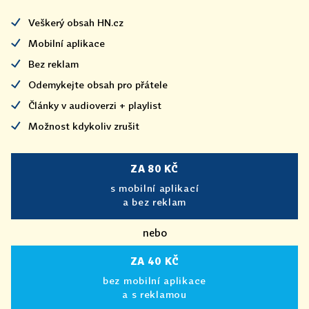
Veškerý obsah HN.cz
Mobilní aplikace
Bez reklam
Odemykejte obsah pro přátele
Články v audioverzi + playlist
Možnost kdykoliv zrušit
ZA 80 KČ
s mobilní aplikací
a bez reklam
nebo
ZA 40 KČ
bez mobilní aplikace
a s reklamou