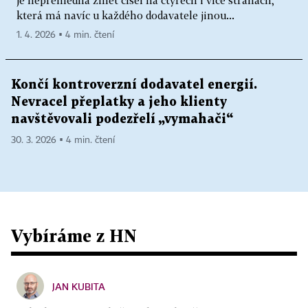
je nepřehledná změť čísel na čtyřech i více stranách,
která má navíc u každého dodavatele jinou...
1. 4. 2026 ▪ 4 min. čtení
Končí kontroverzní dodavatel energií.
Nevracel přeplatky a jeho klienty
navštěvovali podezřelí „vymahači“
30. 3. 2026 ▪ 4 min. čtení
Vybíráme z HN
JAN KUBITA