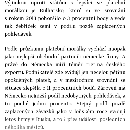
Výjimkou oproti státům s lepšící se platební
morálkou je Bulharsko, které si ve srovnání
s rokem 2013 pohoršilo o 3 procentní body a vede
tak žebříček zemí v podílu pozdě zaplacených
pohledávek.
Podle průzkumu platební morálky vychází naopak
jako nejlepší obchodní partneři německé firmy. A
právě do Německa míří téměř třetina českého
exportu. Podnikatelé zde evidují jen necelou pětinu
opožděných plateb, a v meziročním srovnání se
situace zlepšila o 11 procentních bodů. Zároveň má
Německo nejnižší podíl nedobytných pohledávek, a
to pouhé jedno procento. Stejný podíl pozdě
zaplacených závazků jako v loňském roce evidují
letos firmy v Rusku, a to i přes události posledních
několika měsíců.