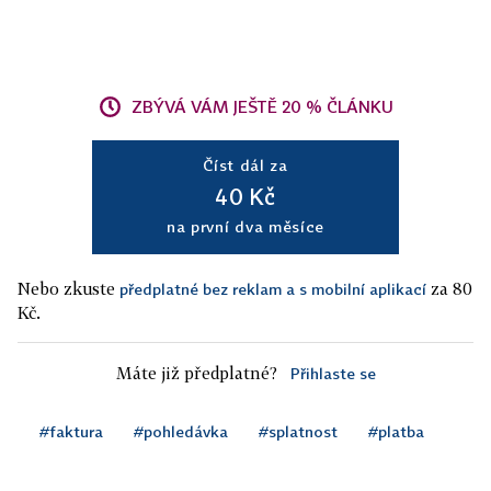
ZBÝVÁ VÁM JEŠTĚ 20 % ČLÁNKU
Číst dál za
40 Kč
na první dva měsíce
Nebo zkuste
za 80
předplatné bez reklam a s mobilní aplikací
Kč.
Máte již předplatné?
Přihlaste se
#faktura
#pohledávka
#splatnost
#platba