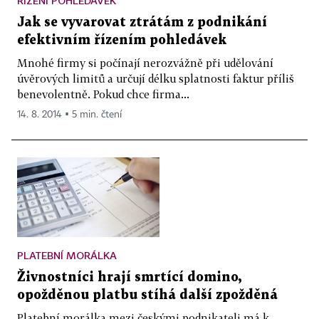
ŘÍZENÍ POHLEDÁVEK
Jak se vyvarovat ztrátám z podnikání
efektivním řízením pohledávek
Mnohé firmy si počínají nerozvážně při udělování
úvěrových limitů a určují délku splatnosti faktur příliš
benevolentně. Pokud chce firma...
14. 8. 2014 ▪ 5 min. čtení
PLATEBNÍ MORÁLKA
Živnostníci hrají smrtící domino,
opožděnou platbu stíhá další zpožděná
Platební morálka mezi českými podnikateli má k