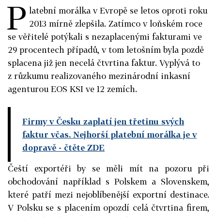
P
latební morálka v Evropě se letos oproti roku
2013 mírně zlepšila. Zatímco v loňském roce
se věřitelé potýkali s nezaplacenými fakturami ve
29 procentech případů, v tom letošním byla pozdě
splacena již jen necelá čtvrtina faktur. Vyplývá to
z růzkumu realizovaného mezinárodní inkasní
agenturou EOS KSI ve 12 zemích.
Firmy v Česku zaplatí jen třetinu svých
faktur včas. Nejhorší platební morálka je v
dopravě
- čtěte ZDE
Čeští exportéři by se měli mít na pozoru při
obchodování například s Polskem a Slovenskem,
které patří mezi nejoblíbenější exportní destinace.
V Polsku se s placením opozdí celá čtvrtina firem,