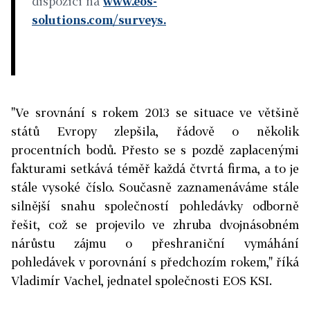
dispozici na
www.eos-
solutions.com/surveys.
"Ve srovnání s rokem 2013 se situace ve většině
států Evropy zlepšila, řádově o několik
procentních bodů. Přesto se s pozdě zaplacenými
fakturami setkává téměř každá čtvrtá firma, a to je
stále vysoké číslo. Současně zaznamenáváme stále
silnější snahu společností pohledávky odborně
řešit, což se projevilo ve zhruba dvojnásobném
nárůstu zájmu o přeshraniční vymáhání
pohledávek v porovnání s předchozím rokem," říká
Vladimír Vachel, jednatel společnosti EOS KSI.