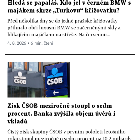
Hledá se papaláš. Kdo jel v černém BMW s
majákem skrze „Turkovu“ křižovatku?
Před několika dny se do jedné pražské křižovatky
přihnalo obří luxusní BMW se začerněnými skly a
blikajícím majáčkem na střeše. Na červenou...
4. 8. 2026 ▪ 6 min. čtení
Zisk ČSOB meziročně stoupl o sedm
procent. Banka zvýšila objem úvěrů i
vkladů
Čistý zisk skupiny ČSOB v prvním pololetí letošního
roku stoupl meziročně o sedm procent na 10,2 miliardy