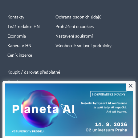
Kontakty
Ochrana osobních údajů
Tiráž redakce HN
Prohlášení o cookies
Economia
Nastavení soukromí
Kariéra v HN
Všeobecné smluvní podmínky
Ceník inzerce
Koupit / darovat předplatné
Eventy
×
Newslettery
RSS kanály
Autorská práva vykonává vydavatel. Bez písemného svolení vydavatele je
zakázáno jakékoli užití částí nebo celku díla, zejména rozmnožování a šíření
jakýmkoli způsobem, mechanickým nebo elektronickým, v českém nebo