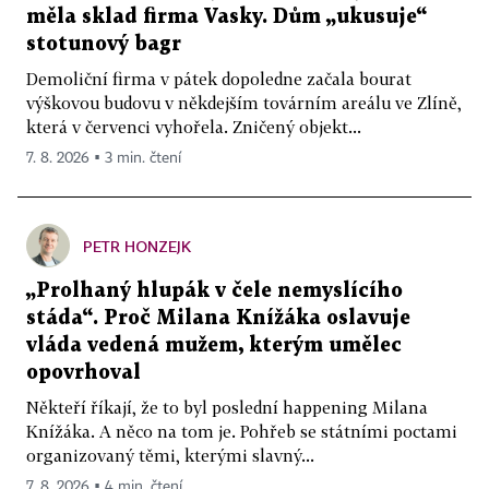
měla sklad firma Vasky. Dům „ukusuje“
stotunový bagr
Demoliční firma v pátek dopoledne začala bourat
výškovou budovu v někdejším továrním areálu ve Zlíně,
která v červenci vyhořela. Zničený objekt...
7. 8. 2026 ▪ 3 min. čtení
PETR HONZEJK
„Prolhaný hlupák v čele nemyslícího
stáda“. Proč Milana Knížáka oslavuje
vláda vedená mužem, kterým umělec
opovrhoval
Někteří říkají, že to byl poslední happening Milana
Knížáka. A něco na tom je. Pohřeb se státními poctami
organizovaný těmi, kterými slavný...
7. 8. 2026 ▪ 4 min. čtení