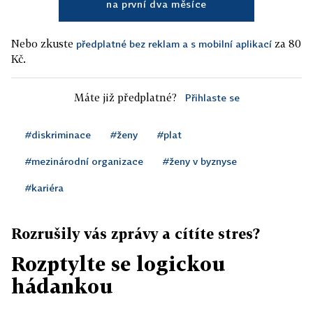
na první dva měsíce
Nebo zkuste
za 80
předplatné bez reklam a s mobilní aplikací
Kč.
Máte již předplatné?
Přihlaste se
#diskriminace
#ženy
#plat
#mezinárodní organizace
#ženy v byznyse
#kariéra
Rozrušily vás zprávy a cítíte stres?
Rozptylte se logickou
hádankou