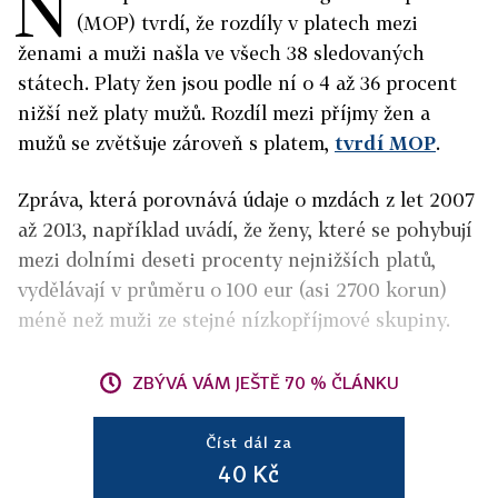
N
(MOP) tvrdí, že rozdíly v platech mezi
ženami a muži našla ve všech 38 sledovaných
státech. Platy žen jsou podle ní o 4 až 36 procent
nižší než platy mužů. Rozdíl mezi příjmy žen a
mužů se zvětšuje zároveň s platem,
tvrdí MOP
.
Zpráva, která porovnává údaje o mzdách z let 2007
až 2013, například uvádí, že ženy, které se pohybují
mezi dolními deseti procenty nejnižších platů,
vydělávají v průměru o 100 eur (asi 2700 korun)
méně než muži ze stejné nízkopříjmové skupiny.
ZBÝVÁ VÁM JEŠTĚ 70 % ČLÁNKU
Číst dál za
40 Kč