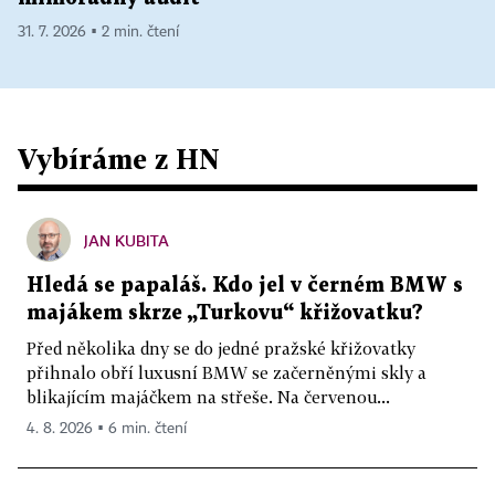
31. 7. 2026 ▪ 2 min. čtení
Vybíráme z HN
JAN KUBITA
Hledá se papaláš. Kdo jel v černém BMW s
majákem skrze „Turkovu“ křižovatku?
Před několika dny se do jedné pražské křižovatky
přihnalo obří luxusní BMW se začerněnými skly a
blikajícím majáčkem na střeše. Na červenou...
4. 8. 2026 ▪ 6 min. čtení