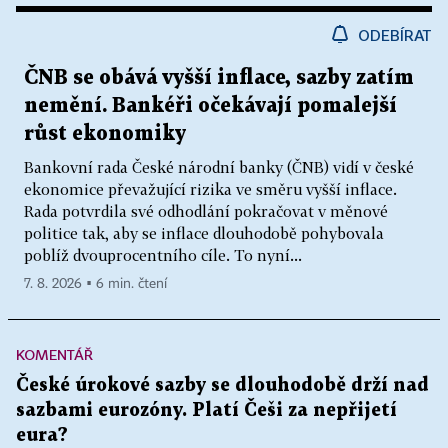
ODEBÍRAT
ČNB se obává vyšší inflace, sazby zatím
nemění. Bankéři očekávají pomalejší
růst ekonomiky
Bankovní rada České národní banky (ČNB) vidí v české
ekonomice převažující rizika ve směru vyšší inflace.
Rada potvrdila své odhodlání pokračovat v měnové
politice tak, aby se inflace dlouhodobě pohybovala
poblíž dvouprocentního cíle. To nyní...
7. 8. 2026 ▪ 6 min. čtení
KOMENTÁŘ
České úrokové sazby se dlouhodobě drží nad
sazbami eurozóny. Platí Češi za nepřijetí
eura?