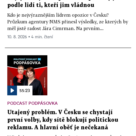
podle lidí ti, kteří jim vládnou
Kdo je nejvýraznějším lídrem opozice v Česku?
Průzkum agentury NMS přinesl výsledky, ze kterých by
měl jistě radost Jára Cimrman. Na prvním...
10. 8. 2026 ▪ 4 min. čtení
55:23
PODCAST PODPÁSOVKA
Utajený problém. V Česku se chystají
první volby, kdy sítě blokují politickou
reklamu. A hlavní oběť je nečekaná