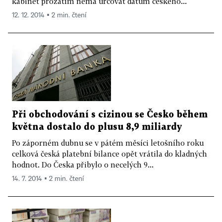
kabinet prozatím nemá určovat datum českého...
12. 12. 2014 ▪ 2 min. čtení
Při obchodování s cizinou se Česko během
května dostalo do plusu 8,9 miliardy
Po záporném dubnu se v pátém měsíci letošního roku
celková česká platební bilance opět vrátila do kladných
hodnot. Do Česka přibylo o necelých 9...
14. 7. 2014 ▪ 2 min. čtení