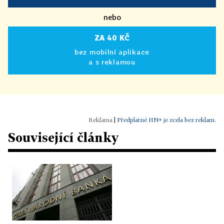
nebo
ZA 40 KČ
bez mobilní aplikace
a s reklamou
|
Předplatné HN+ je zcela bez reklam.
Související články