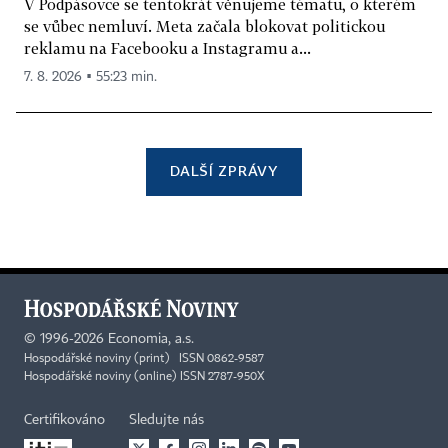
V Podpásovce se tentokrát věnujeme tématu, o kterém
se vůbec nemluví. Meta začala blokovat politickou
reklamu na Facebooku a Instagramu a...
7. 8. 2026 ▪ 55:23 min.
DALŠÍ ZPRÁVY
©
1996-2026
Economia, a.s.
Hospodářské noviny (print) ISSN 0862-9587
Hospodářské noviny (online) ISSN 2787-950X
Certifikováno
Sledujte nás