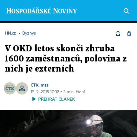
HN.cz
›
Byznys
V OKD letos skončí zhruba
1600 zaměstnanců, polovina z
nich je externích
ČTK
mzs
,
12. 2. 2015 17:32 ▪ 3 min. čtení
PŘEHRÁT ČLÁNEK