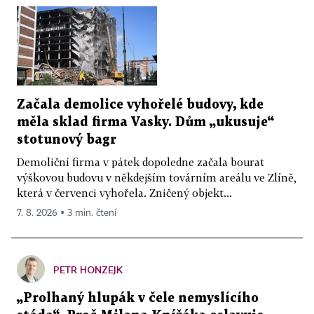
Začala demolice vyhořelé budovy, kde
měla sklad firma Vasky. Dům „ukusuje“
stotunový bagr
Demoliční firma v pátek dopoledne začala bourat
výškovou budovu v někdejším továrním areálu ve Zlíně,
která v červenci vyhořela. Zničený objekt...
7. 8. 2026 ▪ 3 min. čtení
PETR HONZEJK
„Prolhaný hlupák v čele nemyslícího