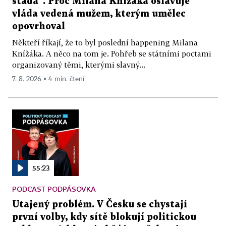
stáda“. Proč Milana Knížáka oslavuje
vláda vedená mužem, kterým umělec
opovrhoval
Někteří říkají, že to byl poslední happening Milana
Knížáka. A něco na tom je. Pohřeb se státními poctami
organizovaný těmi, kterými slavný...
7. 8. 2026 ▪ 4 min. čtení
55:23
PODCAST PODPÁSOVKA
Utajený problém. V Česku se chystají
první volby, kdy sítě blokují politickou