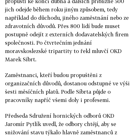
propustí ke konci dubna a dalších přibližně 500
jich odejde během roku jiným způsobem, tedy
například do důchodu, jiného zaměstnání nebo ze
zdravotních důvodů. Přes 800 lidí bude muset
postupně odejít z externích dodavatelských firem
společnosti. Po čtvrtečním jednání
moravskoslezské tripartity to řekl mluvčí OKD
Marek Síbrt.
Zaměstnanci, kteří budou propuštěni z
organizačních důvodů, dostanou odstupné ve výši
šesti měsíčních platů. Podle Síbrta půjde o
pracovníky napříč všemi doly i profesemi.
Předseda Sdružení hornických odborů OKD
Jaromír Pytlík uvedl, že odbory chtějí, aby se
snižování stavu týkalo hlavně zaměstnanců z