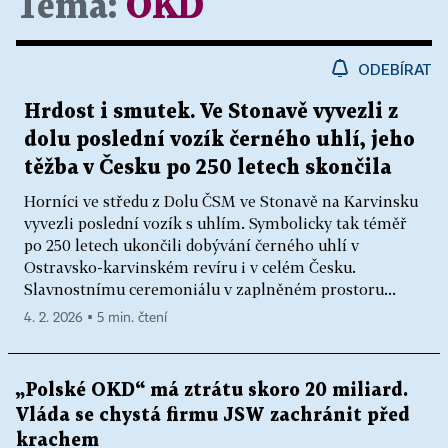
Téma:
OKD
ODEBÍRAT
Hrdost i smutek. Ve Stonavě vyvezli z
dolu poslední vozík černého uhlí, jeho
těžba v Česku po 250 letech skončila
Horníci ve středu z Dolu ČSM ve Stonavě na Karvinsku
vyvezli poslední vozík s uhlím. Symbolicky tak téměř
po 250 letech ukončili dobývání černého uhlí v
Ostravsko-karvinském revíru i v celém Česku.
Slavnostnímu ceremoniálu v zaplněném prostoru...
4. 2. 2026 ▪ 5 min. čtení
„Polské OKD“ má ztrátu skoro 20 miliard.
Vláda se chystá firmu JSW zachránit před
krachem