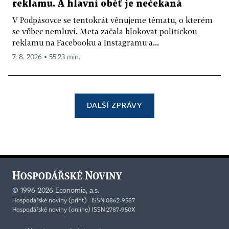
reklamu. A hlavní oběť je nečekaná
V Podpásovce se tentokrát věnujeme tématu, o kterém
se vůbec nemluví. Meta začala blokovat politickou
reklamu na Facebooku a Instagramu a...
7. 8. 2026 ▪ 55:23 min.
DALŠÍ ZPRÁVY
©
1996-2026
Economia, a.s.
Hospodářské noviny (print) ISSN 0862-9587
Hospodářské noviny (online) ISSN 2787-950X