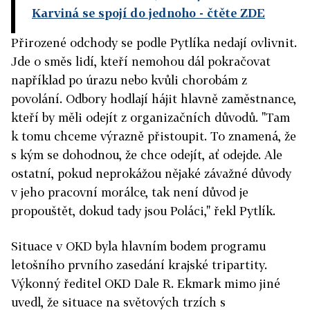
Karviná se spojí do jednoho
- čtěte ZDE
Přirozené odchody se podle Pytlíka nedají ovlivnit.
Jde o směs lidí, kteří nemohou dál pokračovat
například po úrazu nebo kvůli chorobám z
povolání. Odbory hodlají hájit hlavně zaměstnance,
kteří by měli odejít z organizačních důvodů. "Tam
k tomu chceme výrazně přistoupit. To znamená, že
s kým se dohodnou, že chce odejít, ať odejde. Ale
ostatní, pokud neprokážou nějaké závažné důvody
v jeho pracovní morálce, tak není důvod je
propouštět, dokud tady jsou Poláci," řekl Pytlík.
Situace v OKD byla hlavním bodem programu
letošního prvního zasedání krajské tripartity.
Výkonný ředitel OKD Dale R. Ekmark mimo jiné
uvedl, že situace na světových trzích s