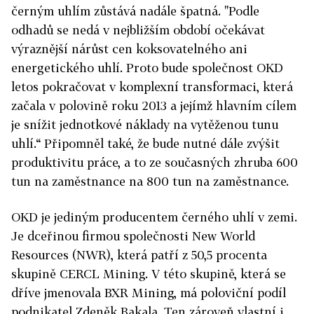
černým uhlím zůstává nadále špatná. "Podle
odhadů se nedá v nejbližším období očekávat
výraznější nárůst cen koksovatelného ani
energetického uhlí. Proto bude společnost OKD
letos pokračovat v komplexní transformaci, která
začala v polovině roku 2013 a jejímž hlavním cílem
je snížit jednotkové náklady na vytěženou tunu
uhlí.“ Připomněl také, že bude nutné dále zvýšit
produktivitu práce, a to ze současných zhruba 600
tun na zaměstnance na 800 tun na zaměstnance.
OKD je jediným producentem černého uhlí v zemi.
Je dceřinou firmou společnosti New World
Resources (NWR), která patří z 50,5 procenta
skupině CERCL Mining. V této skupině, která se
dříve jmenovala BXR Mining, má poloviční podíl
podnikatel Zdeněk Bakala. Ten zároveň vlastní i