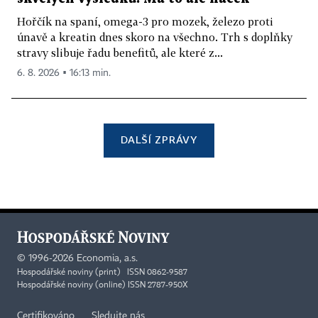
Hořčík na spaní, omega-3 pro mozek, železo proti
únavě a kreatin dnes skoro na všechno. Trh s doplňky
stravy slibuje řadu benefitů, ale které z...
6. 8. 2026 ▪ 16:13 min.
DALŠÍ ZPRÁVY
©
1996-2026
Economia, a.s.
Hospodářské noviny (print) ISSN 0862-9587
Hospodářské noviny (online) ISSN 2787-950X
Certifikováno
Sledujte nás