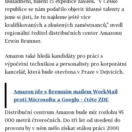
uskladnění, balení či expedice zásilek. "V České
republice se nám podařilo objevit úžasné talenty a
jsme si jisti, že tu najdeme ještě více
kvalifikovaných a zkušených zaměstnanců," uvedl
regionální ředitel distribučních center Amazonu
Erwin Brunner.
Amazon také hledá kandidáty pro práci s
výpočetní technikou a personalisty pro korporátní
kancelář, která bude otevřena v Praze v Dejvicích.
Amazon jde s firemním mailem WorkMail
proti Microsoftu a Googlu
- čtěte ZDE
Distribuční centrum Amazon bude mír rozlohu 95
000 metrů čtverečních. Do tří let od uvedení do
provozu by v něm mělo získat stálou práci 2000