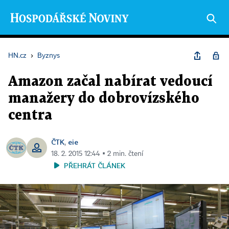
HN.cz
›
Byznys
Amazon začal nabírat vedoucí
manažery do dobrovízského
centra
ČTK
eie
,
18. 2. 2015 12:44 ▪ 2 min. čtení
PŘEHRÁT ČLÁNEK