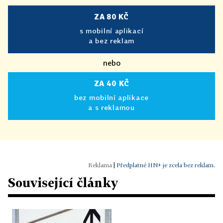
ZA 80 KČ
s mobilní aplikací
a bez reklam
nebo
ZA 40 KČ
bez mobilní aplikace
a s reklamou
|
Předplatné HN+ je zcela bez reklam.
Související články