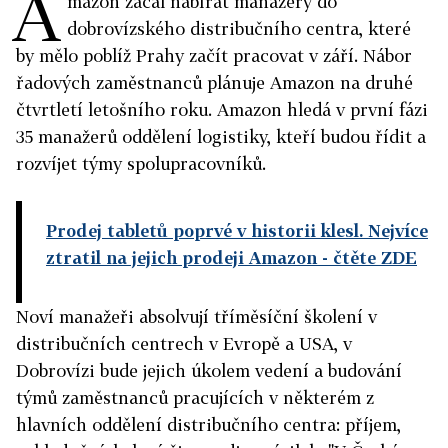
A
mazon začal nabírat manažery do
dobrovízského distribučního centra, které
by mělo poblíž Prahy začít pracovat v září. Nábor
řadových zaměstnanců plánuje Amazon na druhé
čtvrtletí letošního roku. Amazon hledá v první fázi
35 manažerů oddělení logistiky, kteří budou řídit a
rozvíjet týmy spolupracovníků.
Prodej tabletů poprvé v historii klesl. Nejvíce
ztratil na jejich prodeji Amazon
- čtěte ZDE
Noví manažeři absolvují tříměsíční školení v
distribučních centrech v Evropě a USA, v
Dobrovízi bude jejich úkolem vedení a budování
týmů zaměstnanců pracujících v některém z
hlavních oddělení distribučního centra: příjem,