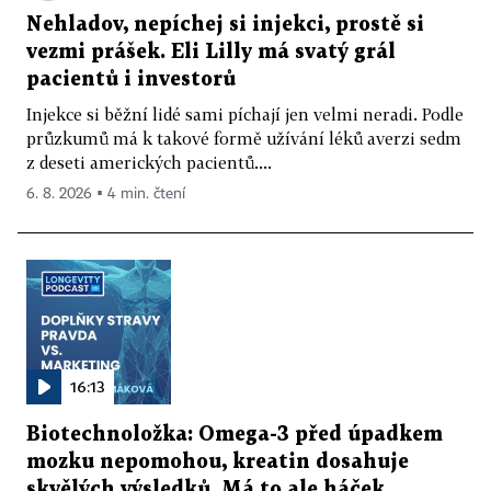
Nehladov, nepíchej si injekci, prostě si
vezmi prášek. Eli Lilly má svatý grál
pacientů i investorů
Injekce si běžní lidé sami píchají jen velmi neradi. Podle
průzkumů má k takové formě užívání léků averzi sedm
z deseti amerických pacientů....
6. 8. 2026 ▪ 4 min. čtení
16:13
Biotechnoložka: Omega-3 před úpadkem
mozku nepomohou, kreatin dosahuje
skvělých výsledků. Má to ale háček