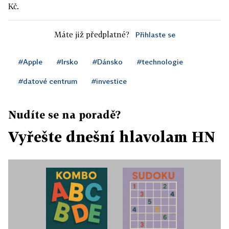
Kč.
Máte již předplatné?
Přihlaste se
#Apple
#Irsko
#Dánsko
#technologie
#datové centrum
#investice
Nudíte se na poradě?
Vyřešte dnešní hlavolam HN