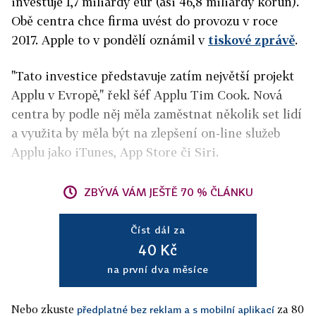
investuje 1,7 miliardy eur (asi 46,8 miliardy korun).
Obě centra chce firma uvést do provozu v roce
2017. Apple to v pondělí oznámil v
tiskové zprávě
.
"Tato investice představuje zatím největší projekt
Applu v Evropě," řekl šéf Applu Tim Cook. Nová
centra by podle něj měla zaměstnat několik set lidí
a využita by měla být na zlepšení on-line služeb
Applu jako iTunes, App Store či Siri.
ZBÝVÁ VÁM JEŠTĚ 70 % ČLÁNKU
Číst dál za
40 Kč
na první dva měsíce
Nebo zkuste
za 80
předplatné bez reklam a s mobilní aplikací