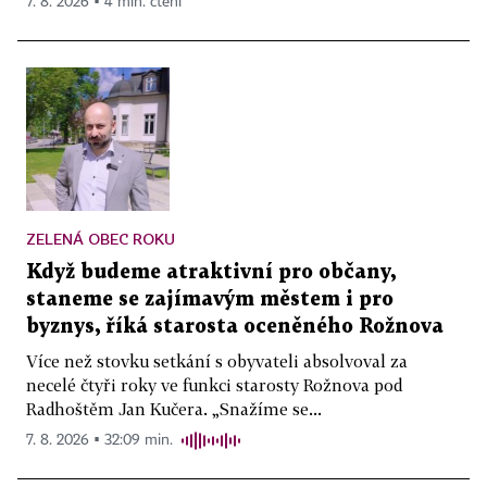
7. 8. 2026 ▪ 4 min. čtení
ZELENÁ OBEC ROKU
Když budeme atraktivní pro občany,
staneme se zajímavým městem i pro
byznys, říká starosta oceněného Rožnova
Více než stovku setkání s obyvateli absolvoval za
necelé čtyři roky ve funkci starosty Rožnova pod
Radhoštěm Jan Kučera. „Snažíme se...
7. 8. 2026 ▪ 32:09 min.