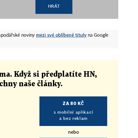
HRÁT
mezi své oblíbené tituly
ospodářské noviny
na Google
ma. Když si předplatíte HN,
echny naše články
.
ZA 80 KČ
s mobilní aplikací
a bez reklam
nebo