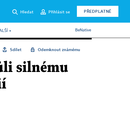
PŘEDPLATNÉ
Hledat
Přihlásit se
BeNative
ALŠÍ
Sdílet
Odemknout známému
ůli silnému
ií