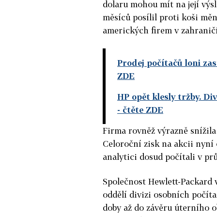
dolaru mohou mít na její výsl
měsíců posílil proti koši měn
amerických firem v zahranič
Prodej počítačů loni zas
ZDE
HP opět klesly tržby. Di
- čtěte ZDE
Firma rovněž výrazně snížila
Celoroční zisk na akcii nyní 
analytici dosud počítali v pr
Společnost Hewlett-Packard v 
oddělí divizi osobních počít
doby až do závěru úterního o