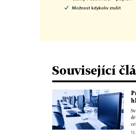
Možnost kdykoliv zrušit
Související čl
P
h
Sv
dr
ce
13.