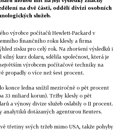
laru mohou mít na její výsledky značný
zdělení na dvě části, oddělí divizi osobních
hnologických služeb.
kého výrobce počítačů Hewlett-Packard v
remního finančního roku klesly a firma
ýhled zisku pro celý rok. Na zhoršení výsledků i
 silný kurz dolaru, sdělila společnost, která je
ejvětším výrobcem počítačové techniky na
vě propadly o více než šest procent.
 do konce ledna snížil meziročně o pět procent
ba 33 miliard korun). Tržby klesly o pět
arů a výnosy divize služeb oslabily o 11 procent.
y analytiků dotázaných agenturou Reuters.
dvě třetiny svých tržeb mimo USA, takže pohyby