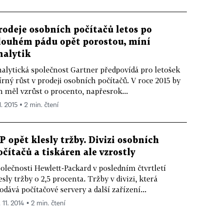
rodeje osobních počítačů letos po
louhém pádu opět porostou, míní
nalytik
alytická společnost Gartner předpovídá pro letošek
rný růst v prodeji osobních počítačů. V roce 2015 by
h měl vzrůst o procento, napřesrok...
1. 2015 ▪ 2 min. čtení
P opět klesly tržby. Divizi osobních
očítačů a tiskáren ale vzrostly
olečnosti Hewlett-Packard v posledním čtvrtletí
esly tržby o 2,5 procenta. Tržby v divizi, která
odává počítačové servery a další zařízení...
 11. 2014 ▪ 2 min. čtení