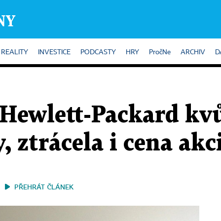
REALITY
INVESTICE
PODCASTY
HRY
PročNe
ARCHIV
D
 Hewlett-Packard kv
, ztrácela i cena akc
PŘEHRÁT ČLÁNEK