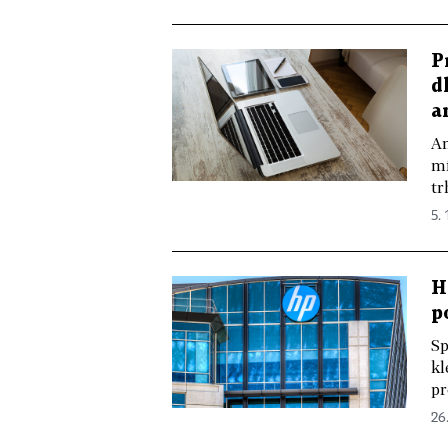
P
d
a
An
mí
tr
5. 
H
p
Sp
kl
pr
26.