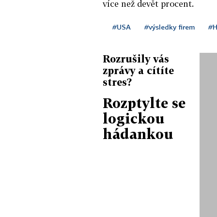
více než devět procent.
#USA
#výsledky firem
#H
Rozrušily vás
zprávy a cítíte
stres?
Rozptylte se
logickou
hádankou