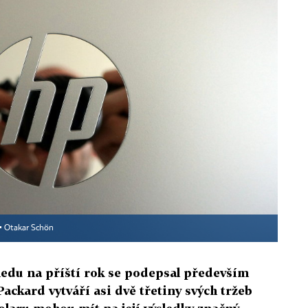
▪
Otakar Schön
ledu na příští rok se podepsal především
Packard vytváří asi dvě třetiny svých tržeb