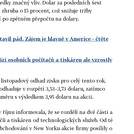
edky značný vliv. Dolar za posledních šest
 zhruba o 15 procent, což snižuje tržby
í po zpětném přepočtu na dolary.
tavil pád. Zájem je hlavně v Americe
- čtěte
vizi osobních počítačů a tiskáren ale vzrostly
 listopadový odhad zisku pro celý tento rok.
odhaduje v rozpětí 3,53–3,73 dolaru, zatímco
ůměru s výsledkem 3,95 dolaru na akcii.
říjnu informovala, že se rozdělí na dvě části a
ačů a tiskáren od technologických služeb. Od té
bchodování v New Yorku akcie firmy posílily o