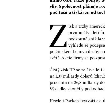
mimo USA, takže pohyby do
vliv. Společnost plánuje ro
počítačů a tiskáren od tec
Z
isk a tržby americ
prvním čtvrtletí fi
podstatně snížila v
výhledu se podepsal
po čínském Lenovu druhým n
světě. Akcie firmy se po zprá
Čistý zisk HP se za čtvrtletí
na 1,37 miliardy dolarů (zhru
procenta na 26,8 miliardy dol
Výsledky skončily pod odhad
Hewlett-Packard vytváří asi 