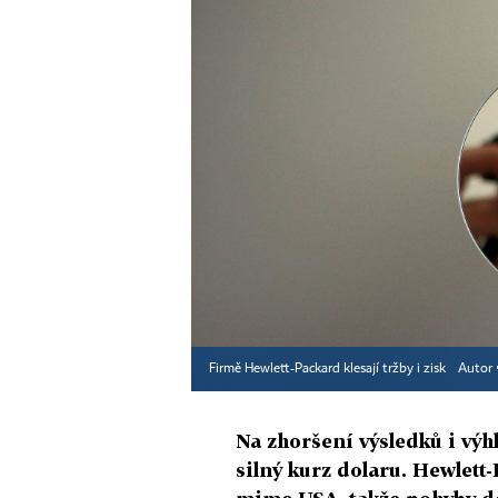
Firmě Hewlett-Packard klesají tržby i zisk
Autor 
Na zhoršení výsledků i výh
silný kurz dolaru. Hewlett-