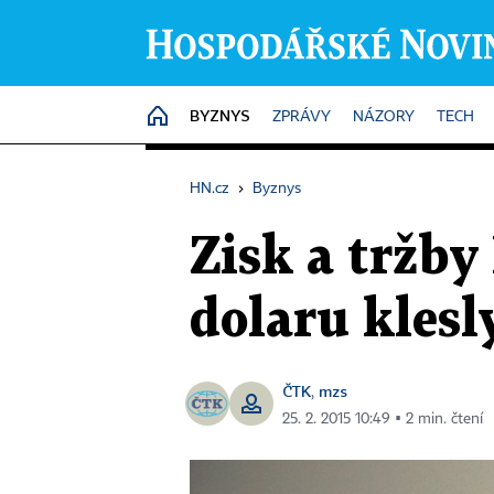
BYZNYS
HOME
ZPRÁVY
NÁZORY
TECH
HN.cz
›
Byznys
Zisk a tržby
dolaru klesly
ČTK
mzs
,
25. 2. 2015 10:49 ▪ 2 min. čtení