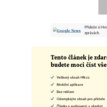
Přidejte si H
zprávách.
Tento článek
je
zdar
budete moci číst vš
Veškerý obsah HN.cz
Mobilní aplikace
Bez reklam
Odemykejte obsah pro přátele
Články v audioverzi + playlist