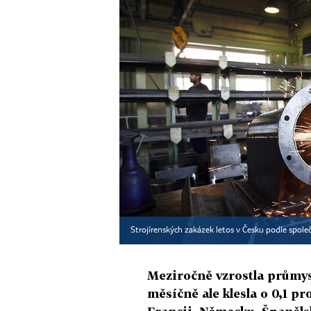
Strojírenských zakázek letos v Česku podle spole
Meziročně vzrostla průmys
měsíčně ale klesla o 0,1 pr