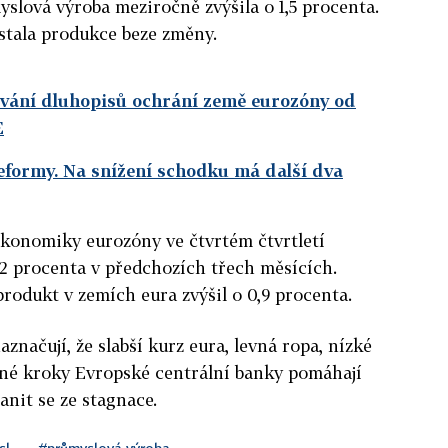
yslová výroba meziročně zvýšila o 1,5 procenta.
tala produkce beze změny.
vání dluhopisů ochrání země eurozóny od
E
reformy. Na snížení schodku má další dva
ekonomiky eurozóny ve čtvrtém čtvrtletí
0,2 procenta v předchozích třech měsících.
odukt v zemích eura zvýšil o 0,9 procenta.
aznačují, že slabší kurz eura, levná ropa, nízké
rné kroky Evropské centrální banky pomáhají
it se ze stagnace.
sl
#průmyslová výroba