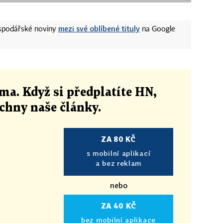
mezi své oblíbené tituly
ospodářské noviny
na Google
ma. Když si předplatíte HN,
echny naše články
.
ZA 80 KČ
s mobilní aplikací
a bez reklam
nebo
ZA 40 KČ
bez mobilní aplikace