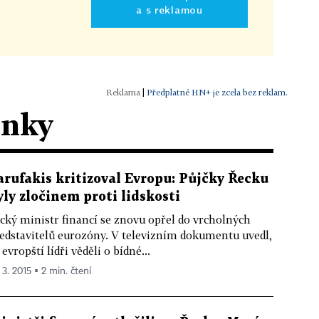
a s reklamou
|
Předplatné HN+ je zcela bez reklam.
ánky
arufakis kritizoval Evropu: Půjčky Řecku
yly zločinem proti lidskosti
cký ministr financí se znovu opřel do vrcholných
edstavitelů eurozóny. V televizním dokumentu uvedl,
 evropští lídři věděli o bídné...
 3. 2015 ▪ 2 min. čtení