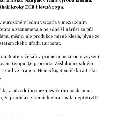
 a Irsku. Naopak v Itálii výroba klesala.
ají kroky ECB i levná ropa.
v eurozóně v lednu vzrostla v meziročním
centa a zaznamenala nejsilnější nárůst za půl
lému měsíci ale produkce mírně klesla, plyne ze
statistického úřadu Eurostat.
u Reuters čekali v průměru meziroční zvýšení
covém tempu 0,6 procenta. Zásluhu na silném
trend ve Francii, Německu, Španělsku a Irsku,
.
 údaj z původního meziměsíčního poklesu na
o, že produkce v zemích eura rostla nepřetržitě