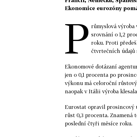
Francii, Německu, Španělsku
Ekonomice eurozóny pomáh
P
růmyslová výroba 
srovnání o 1,2 pro
roku. Proti předeš
čtvrtečních údajů 
Ekonomové dotázaní agenturo
jen o 0,1 procenta po prosin
výkonu má celoroční růstový 
naopak v Itálii výroba klesala
Eurostat opravil prosincový
růst 0,3 procenta. Znamená t
poslední čtyři měsíce roku.