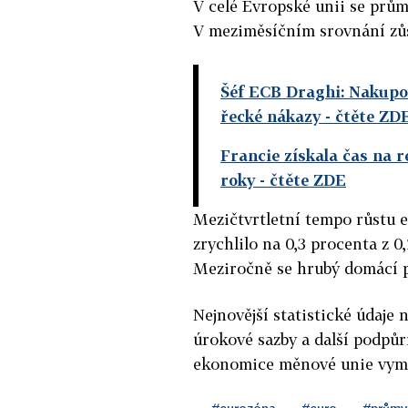
V celé Evropské unii se prům
V meziměsíčním srovnání zůs
Šéf ECB Draghi: Nakupo
řecké nákazy
- čtěte ZD
Francie získala čas na 
roky
- čtěte ZDE
Mezičtvrtletní tempo růstu 
zrychlilo na 0,3 procenta z 
Meziročně se hrubý domácí pr
Nejnovější statistické údaje n
úrokové sazby a další podpů
ekonomice měnové unie vyman
#eurozóna
#euro
#průmy