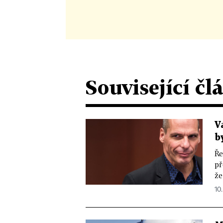
Související čl
V
b
Ře
př
že
10.