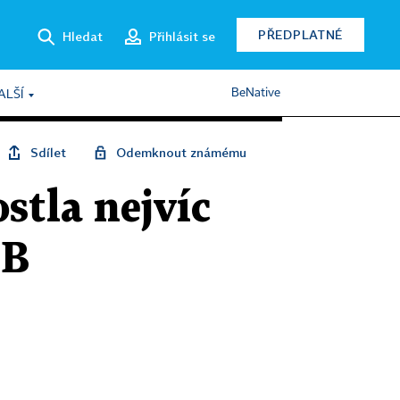
PŘEDPLATNÉ
Hledat
Přihlásit se
BeNative
ALŠÍ
Sdílet
Odemknout známému
stla nejvíc
CB