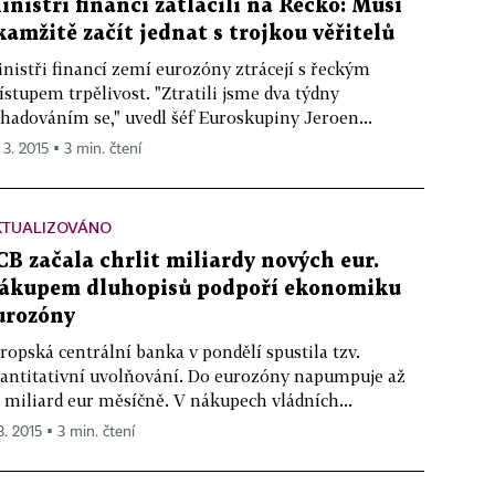
inistři financí zatlačili na Řecko: Musí
kamžitě začít jednat s trojkou věřitelů
nistři financí zemí eurozóny ztrácejí s řeckým
ístupem trpělivost. "Ztratili jsme dva týdny
hadováním se," uvedl šéf Euroskupiny Jeroen...
 3. 2015 ▪ 3 min. čtení
KTUALIZOVÁNO
CB začala chrlit miliardy nových eur.
ákupem dluhopisů podpoří ekonomiku
urozóny
ropská centrální banka v pondělí spustila tzv.
antitativní uvolňování. Do eurozóny napumpuje až
 miliard eur měsíčně. V nákupech vládních...
3. 2015 ▪ 3 min. čtení