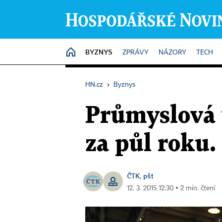
BYZNYS
HOME
ZPRÁVY
NÁZORY
TECH
HN.cz
›
Byznys
Průmyslová v
za půl roku.
ČTK
pšt
,
12. 3. 2015 12:30 ▪ 2 min. čtení