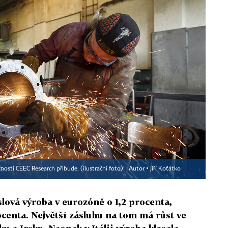
čnosti CEEC Research přibude. (ilustrační foto)
Autor ▪
Jiří Koťátko
lová výroba v eurozóně o 1,2 procenta,
ocenta. Největší zásluhu na tom má růst ve