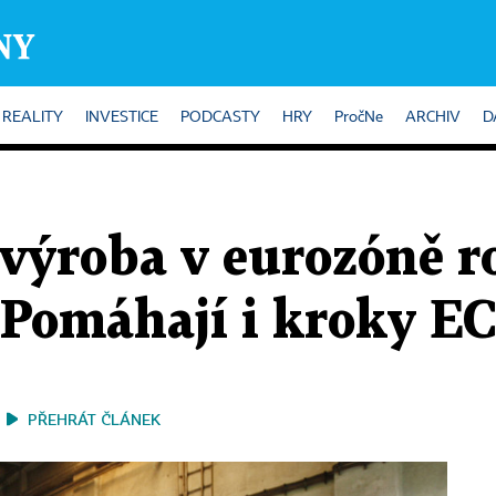
REALITY
INVESTICE
PODCASTY
HRY
PročNe
ARCHIV
D
ýroba v eurozóně ro
 Pomáhají i kroky E
PŘEHRÁT ČLÁNEK