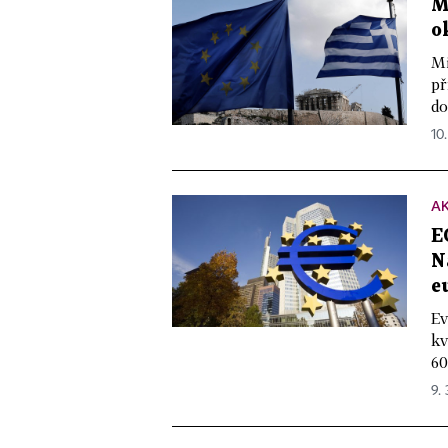
M
o
Mi
př
do
10.
A
E
N
e
Ev
kv
60
9. 