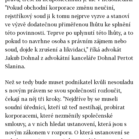
"Pokud obchodní korporace změnu neučiní,
rejstříkový soud ji k tomu nejprve vyzve a stanoví
ve výzvě dodatečnou přiměřenou lhůtu ke splnění
této povinnosti. Teprve po uplynutí této lhůty, a to
pokud to navrhne osoba s právním zájmem nebo
soud, dojde k zrušení a likvidaci," říká advokát
Jakub Dohnal z advokátní kanceláře Dohnal Pertot
Slanina.
Než se tedy bude muset podnikatel kvůli nesouladu
s novým právem se svou společností rozloučit,
čekají na něj tři kroky. "Nejdříve by se museli
soudní úředníci, kteří už teď nestíhají, probírat
korporacemi, které nezměnily společenské
smlouvy, a v nich hledat ustanovení, která jsou s
novým zákonem v rozporu. O která ustanovení se