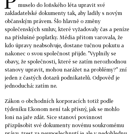
P
muselo do loňského léta upravit své
zakladatelské dokumenty tak, aby ladily s novým
občanským právem. Šlo hlavně o změny
společenských smluv, které vyžadovaly čas a peníze
na příslušné poplatky. Média přitom varovala, že
kdo úpravy neabsolvuje, dostane tučnou pokutu a
nakonec o svou společnost přijde. "Vyplnily se
obavy, že společnosti, které se zatím nerozhodnou
stanovy upravit, mohou narážet na problémy?" zní
jeden z častých dotazů podnikatelů. Odpověď je
jednoduchá: zatím ne.
Zákon o obchodních korporacích totiž podle
týdeníku Ekonom není tak přísný, jak se mohlo
loni na jaře zdát. Sice stanoví povinnost
přizpůsobit své dokumenty novému soukromému
právu, trest za neuposlechnutí je ale v nedohlednu.