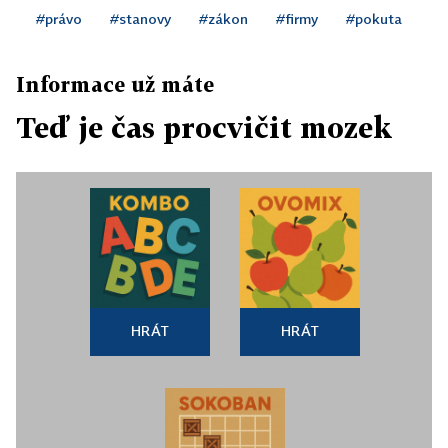
#právo
#stanovy
#zákon
#firmy
#pokuta
Informace už máte
Teď je čas procvičit mozek
HRÁT
HRÁT