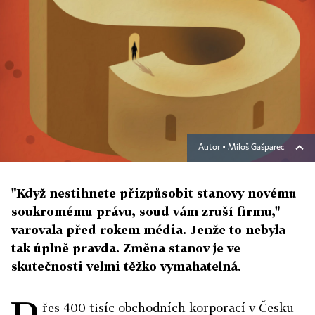
Autor ▪
Miloš Gašparec
"Když nestihnete přizpůsobit stanovy novému
soukromému právu, soud vám zruší firmu,"
varovala před rokem média. Jenže to nebyla
tak úplně pravda. Změna stanov je ve
skutečnosti velmi těžko vymahatelná.
řes 400 tisíc obchodních korporací v Česku