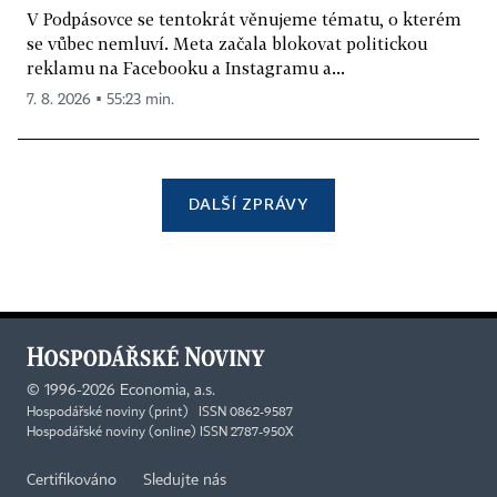
V Podpásovce se tentokrát věnujeme tématu, o kterém
se vůbec nemluví. Meta začala blokovat politickou
reklamu na Facebooku a Instagramu a...
7. 8. 2026 ▪ 55:23 min.
DALŠÍ ZPRÁVY
©
1996-2026
Economia, a.s.
Hospodářské noviny (print) ISSN 0862-9587
Hospodářské noviny (online) ISSN 2787-950X
Certifikováno
Sledujte nás