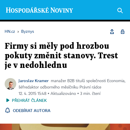
HN.cz
›
Byznys
Firmy si měly pod hrozbou
pokuty změnit stanovy. Trest
je v nedohlednu
Jaroslav Kramer
manažer B2B titulů společnosti Economia,
šéfredaktor odborného měsíčníku Právní rádce
12. 4. 2015 15:48 ▪ Aktualizováno ▪ 3 min. čtení
PŘEHRÁT ČLÁNEK
ODEBÍRAT AUTORA