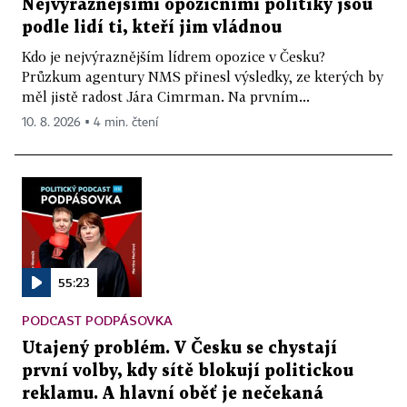
Nejvýraznějšími opozičními politiky jsou
podle lidí ti, kteří jim vládnou
Kdo je nejvýraznějším lídrem opozice v Česku?
Průzkum agentury NMS přinesl výsledky, ze kterých by
měl jistě radost Jára Cimrman. Na prvním...
10. 8. 2026 ▪ 4 min. čtení
55:23
PODCAST PODPÁSOVKA
Utajený problém. V Česku se chystají
první volby, kdy sítě blokují politickou
reklamu. A hlavní oběť je nečekaná