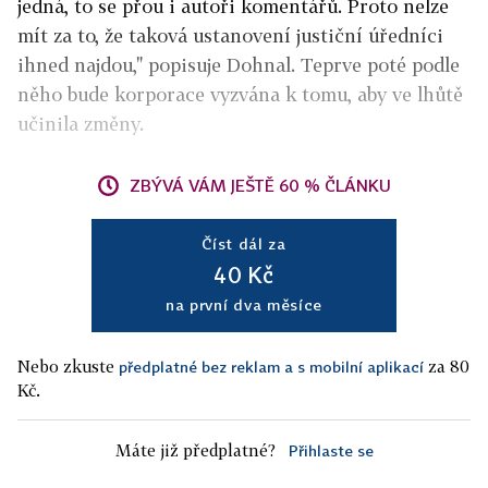
jedná, to se přou i autoři komentářů. Proto nelze
mít za to, že taková ustanovení justiční úředníci
ihned najdou," popisuje Dohnal. Teprve poté podle
něho bude korporace vyzvána k tomu, aby ve lhůtě
učinila změny.
ZBÝVÁ VÁM JEŠTĚ 60 % ČLÁNKU
Číst dál za
40 Kč
na první dva měsíce
Nebo zkuste
za 80
předplatné bez reklam a s mobilní aplikací
Kč.
Máte již předplatné?
Přihlaste se