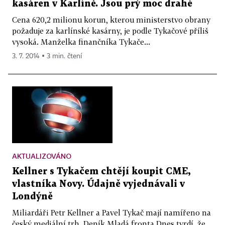
kasáren v Karlíně. Jsou prý moc drahé
Cena 620,2 milionu korun, kterou ministerstvo obrany
požaduje za karlínské kasárny, je podle Tykačové příliš
vysoká. Manželka finančníka Tykače...
3. 7. 2014 ▪ 3 min. čtení
AKTUALIZOVÁNO
Kellner s Tykačem chtějí koupit CME,
vlastníka Novy. Údajně vyjednávali v
Londýně
Miliardáři Petr Kellner a Pavel Tykač mají namířeno na
český mediální trh. Deník Mladá fronta Dnes tvrdí, že