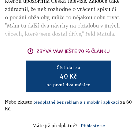
kterou upozornila Česká televize. Žalobce také
zdůraznil, že než rozhodne o vrácení spisu či
o podání obžaloby, může to nějakou dobu trvat.
"Mám tu další dva návrhy na obžalobu v jiných
věcech, které jsem dostal dříve," řekl Matula.
ZBÝVÁ VÁM JEŠTĚ 70 % ČLÁNKU
Číst dál za
40 Kč
na první dva měsíce
Nebo zkuste
za 80
předplatné bez reklam a s mobilní aplikací
Kč.
Máte již předplatné?
Přihlaste se