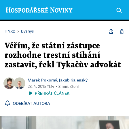
HN.cz
›
Byznys
Věřím, že státní zástupce
rozhodne trestní stíhání
zastavit, řekl Tykačův advokát
Marek Pokorný
Jakub Kalenský
,
23. 4. 2015 11:14 ▪ 3 min. čtení
PŘEHRÁT ČLÁNEK
ODEBÍRAT AUTORA