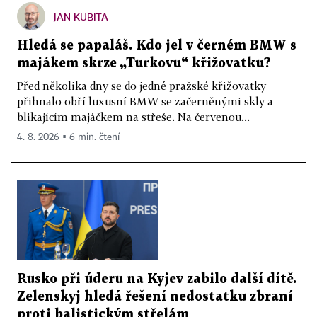
JAN KUBITA
Hledá se papaláš. Kdo jel v černém BMW s
majákem skrze „Turkovu“ křižovatku?
Před několika dny se do jedné pražské křižovatky
přihnalo obří luxusní BMW se začerněnými skly a
blikajícím majáčkem na střeše. Na červenou...
4. 8. 2026 ▪ 6 min. čtení
Rusko při úderu na Kyjev zabilo další dítě.
Zelenskyj hledá řešení nedostatku zbraní
proti balistickým střelám