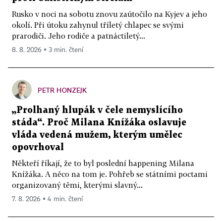
Rusko v noci na sobotu znovu zaútočilo na Kyjev a jeho
okolí. Při útoku zahynul tříletý chlapec se svými
prarodiči. Jeho rodiče a patnáctiletý...
8. 8. 2026 ▪ 3 min. čtení
PETR HONZEJK
„Prolhaný hlupák v čele nemyslícího
stáda“. Proč Milana Knížáka oslavuje
vláda vedená mužem, kterým umělec
opovrhoval
Někteří říkají, že to byl poslední happening Milana
Knížáka. A něco na tom je. Pohřeb se státními poctami
organizovaný těmi, kterými slavný...
7. 8. 2026 ▪ 4 min. čtení