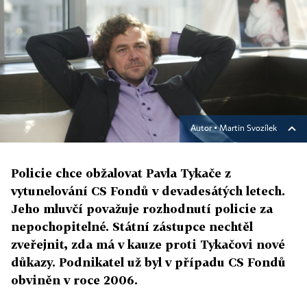
Autor ▪
Martin Svozílek
Policie chce obžalovat Pavla Tykače z
vytunelování CS Fondů v devadesátých letech.
Jeho mluvčí považuje rozhodnutí policie za
nepochopitelné. Státní zástupce nechtěl
zveřejnit, zda má v kauze proti Tykačovi nové
důkazy. Podnikatel už byl v případu CS Fondů
obviněn v roce 2006.