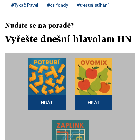
#Tykač Pavel
#cs fondy
#trestní stíhání
Nudíte se na poradě?
Vyřešte dnešní hlavolam HN
HRÁT
HRÁT