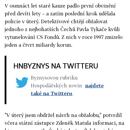
V osmnáct let staré kauze padlo první obvinění
před devíti lety – a zatím poslední krok udělala
policie v úterý. Detektivové chtějí obžalovat
jednoho z nejbohatších Čechů Pavla Tykače kvůli
vytunelování CS Fondů. Z nich v roce 1997 zmizelo
jeden a čtvrt miliardy korun.
HNBYZNYS NA TWITTERU
Byznysovou rubriku
Hospodářských novin
najdete
také na Twitteru
.
"V úterý jsem obdržel návrh na obžalobu," potvrdil
včera státní zástupce Zdeněk Matula informaci, na