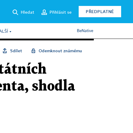
PŘEDPLATNÉ
Hledat
Přihlásit se
BeNative
ALŠÍ
Sdílet
Odemknout známému
tátních
enta, shodla