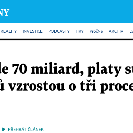
REALITY
INVESTICE
PODCASTY
HRY
PročNe
ARCHIV
D
 70 miliard, platy s
vzrostou o tři proc
PŘEHRÁT ČLÁNEK