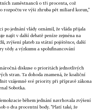
átních zaměstnanců o tři procenta, což
o rozpočtu ve výši zhruba pět miliard korun,"
 po jednání vlády oznámil, že vláda přijala
je najít v další debatě peníze zejména na
ů, zvýšení plateb za státní pojištěnce, další
ry vědy a výzkumu a spolufinancování
náročná diskuse o prioritách jednotlivých
ivých stran. Ta dohoda znamená, že koaliční
dnit vzájemně své priority při přípravě zákona
enal Sobotka.
 demokracie během jednání navrhovala zvýšení
b o dva procentní body. "Platí také, že