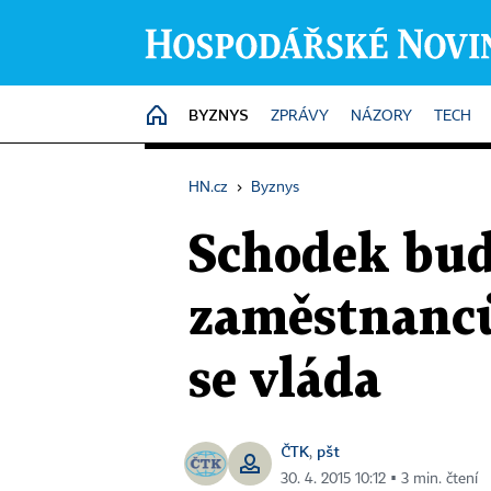
BYZNYS
HOME
ZPRÁVY
NÁZORY
TECH
HN.cz
›
Byznys
Schodek bude
zaměstnanců 
se vláda
ČTK
pšt
,
30. 4. 2015 10:12 ▪ 3 min. čtení