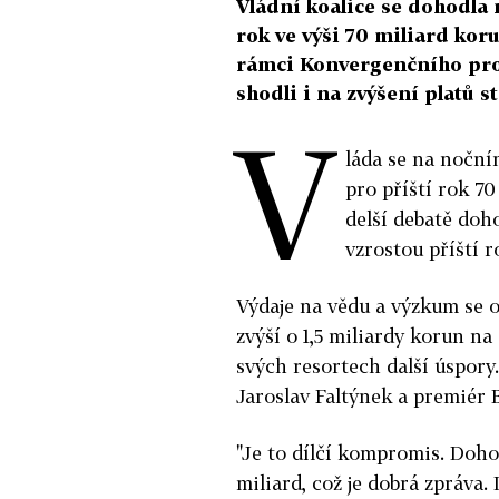
Vládní koalice se dohodla 
rok ve výši 70 miliard kor
rámci Konvergenčního prog
shodli i na zvýšení platů 
V
láda se na noční
pro příští rok 70
delší debatě doh
vzrostou příští r
Výdaje na vědu a výzkum se 
zvýší o 1,5 miliardy korun na
svých resortech další úspory
Jaroslav Faltýnek a premiér 
"Je to dílčí kompromis. Doho
miliard, což je dobrá zpráva.