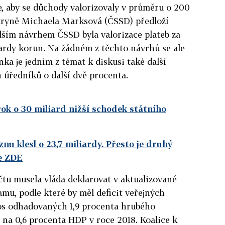
, aby se důchody valorizovaly v průměru o 200
stryně Michaela Marksová (ČSSD) předloží
lším návrhem ČSSD byla valorizace plateb za
liardy korun. Na žádném z těchto návrhů se ale
nka je jedním z témat k diskusi také další
h úředníků o další dvě procenta.
rok o 30 miliard nižší schodek státního
nu klesl o 23,7 miliardy. Přesto je druhý
e ZDE
tu musela vláda deklarovat v aktualizované
u, podle které by měl deficit veřejných
tos odhadovaných 1,9 procenta hrubého
na 0,6 procenta HDP v roce 2018. Koalice k