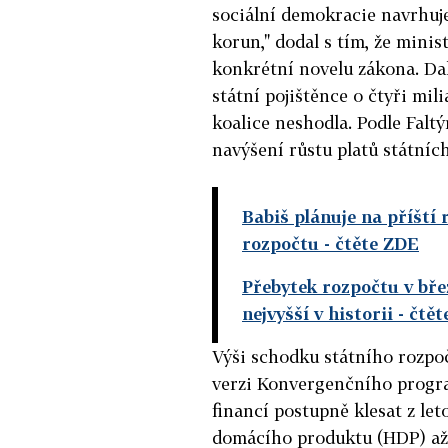
sociální demokracie navrhuje
korun," dodal s tím, že mini
konkrétní novelu zákona. Da
státní pojištěnce o čtyři mi
koalice neshodla. Podle Faltý
navýšení růstu platů státníc
Babiš plánuje na příští 
rozpočtu
- čtěte ZDE
Přebytek rozpočtu v břez
nejvyšší v historii
- čtět
Výši schodku státního rozpoč
verzi Konvergenčního program
financí postupně klesat z le
domácího produktu (HDP) až 