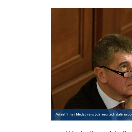
Ministři mají hledat ve svých resortech další úsp