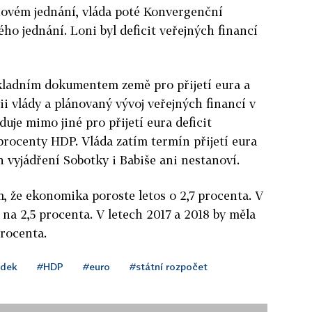
ovém jednání, vláda poté Konvergenční
ho jednání. Loni byl deficit veřejných financí
kladním dokumentem země pro přijetí eura a
ii vlády a plánovaný vývoj veřejných financí v
duje mimo jiné pro přijetí eura deficit
procenty HDP. Vláda zatím termín přijetí eura
h vyjádření Sobotky i Babiše ani nestanoví.
, že ekonomika poroste letos o 2,7 procenta. V
í na 2,5 procenta. V letech 2017 a 2018 by měla
rocenta.
odek
#HDP
#euro
#státní rozpočet