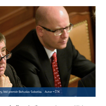
ory, řekl premiér Bohuslav Sobotka.
Autor ▪
ČTK