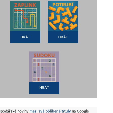
HRÁT
HRÁT
HRÁT
mezi své oblíbené tituly
ospodářské noviny
na Google