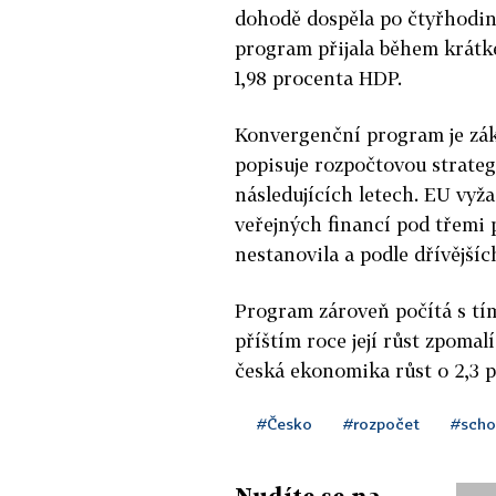
dohodě dospěla po čtyřhodin
program přijala během krátké
1,98 procenta HDP.
Konvergenční program je zá
popisuje rozpočtovou strateg
následujících letech. EU vyža
veřejných financí pod třemi 
nestanovila a podle dřívějšíc
Program zároveň počítá s tím
příštím roce její růst zpomal
česká ekonomika růst o 2,3 p
#Česko
#rozpočet
#sch
Nudíte se na