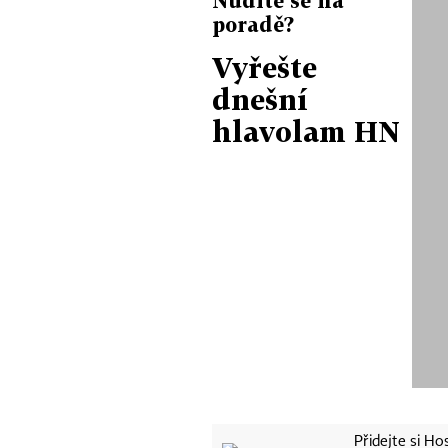
poradě?
Vyřešte
dnešní
hlavolam HN
Přidejte si H