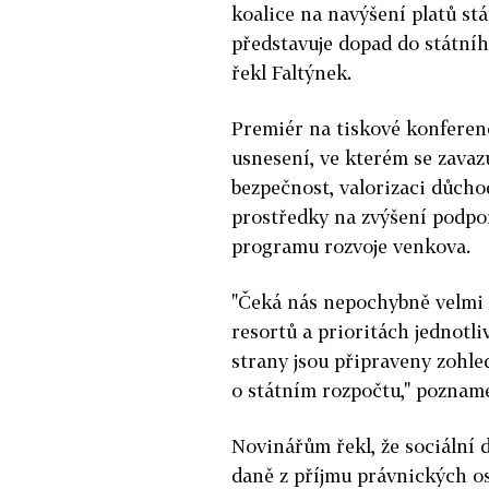
koalice na navýšení platů st
představuje dopad do státníh
řekl Faltýnek.
Premiér na tiskové konferenci
usnesení, ve kterém se zavazu
bezpečnost, valorizaci důchod
prostředky na zvýšení podpo
programu rozvoje venkova.
"Čeká nás nepochybně velmi 
resortů a prioritách jednotl
strany jsou připraveny zohle
o státním rozpočtu," poznam
Novinářům řekl, že sociální
daně z příjmu právnických oso