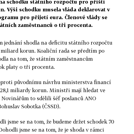
na schodku státního rozpočtu pro příští
un. Výši schodku musela vláda deklarovat v
ramu pro přijetí eura. Členové vlády se
státních zaměstnanců o tři procenta.
m jednání shodla na deficitu státního rozpočtu
 miliard korun. Koaliční rada se předtím po
odla na tom, že státním zaměstnancům
ok platy o tři procenta.
oproti původnímu návrhu ministerstva financí
 28,1 miliardy korun. Ministři mají hledat ve
. Novinářům to sdělili šéf poslanců ANO
Bohuslav Sobotka (ČSSD).
dli jsme se na tom, že budeme držet schodek 70
 Dohodli jsme se na tom, že je shoda v rámci