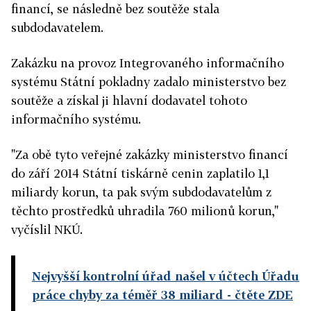
financí, se následně bez soutěže stala
subdodavatelem.
Zakázku na provoz Integrovaného informačního
systému Státní pokladny zadalo ministerstvo bez
soutěže a získal ji hlavní dodavatel tohoto
informačního systému.
"Za obě tyto veřejné zakázky ministerstvo financí
do září 2014 Státní tiskárně cenin zaplatilo 1,1
miliardy korun, ta pak svým subdodavatelům z
těchto prostředků uhradila 760 milionů korun,"
vyčíslil NKÚ.
Nejvyšší kontrolní úřad našel v účtech Úřadu
práce chyby za téměř 38 miliard
- čtěte ZDE