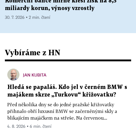
Komerční bance mírně klesl zisk na 8,5
miliardy korun, výnosy vzrostly
30. 7. 2026 ▪ 2 min. čtení
Vybíráme z HN
JAN KUBITA
Hledá se papaláš. Kdo jel v černém BMW s
majákem skrze „Turkovu“ křižovatku?
Před několika dny se do jedné pražské křižovatky
přihnalo obří luxusní BMW se začerněnými skly a
blikajícím majáčkem na střeše. Na červenou...
4. 8. 2026 ▪ 6 min. čtení