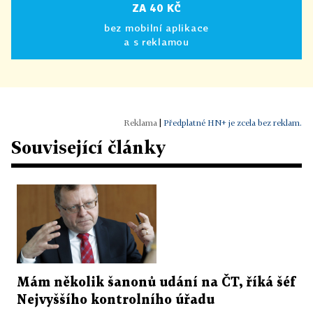
ZA 40 KČ
bez mobilní aplikace
a s reklamou
|
Předplatné HN+ je zcela bez reklam.
Související články
Mám několik šanonů udání na ČT, říká šéf
Nejvyššího kontrolního úřadu