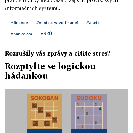
pracovníků by nedokázalo zajistit provoz svých
informačních systémů.
#finance
#ministerstvo financí
#akcie
#bankovka
#NKÚ
Rozrušily vás zprávy a cítíte stres?
Rozptylte se logickou
hádankou