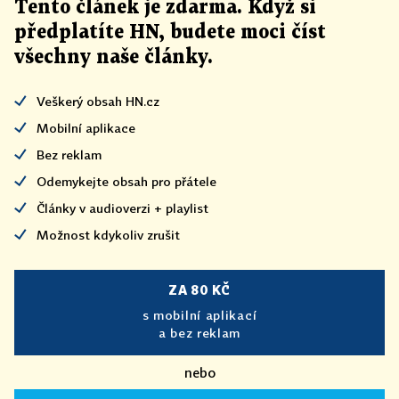
Tento článek
je
zdarma. Když si
předplatíte HN, budete moci číst
všechny naše články
.
Veškerý obsah HN.cz
Mobilní aplikace
Bez reklam
Odemykejte obsah pro přátele
Články v audioverzi + playlist
Možnost kdykoliv zrušit
ZA 80 KČ
s mobilní aplikací
a bez reklam
nebo