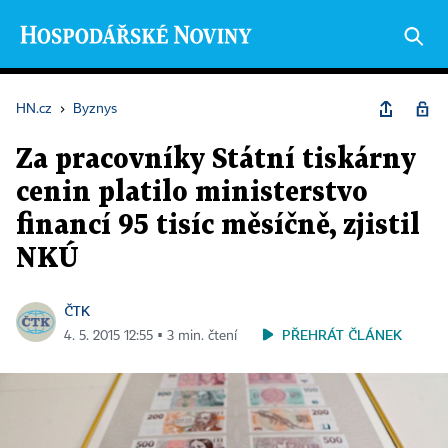
HN.cz
›
Byznys
Za pracovníky Státní tiskárny
cenin platilo ministerstvo
financí 95 tisíc měsíčně, zjistil
NKÚ
ČTK
PŘEHRÁT ČLÁNEK
4. 5. 2015 12:55 ▪ 3 min. čtení