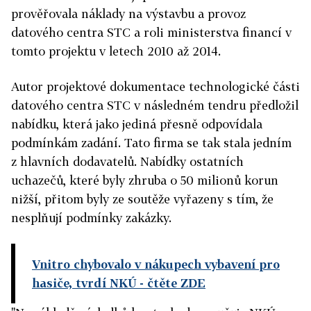
prověřovala náklady na výstavbu a provoz
datového centra STC a roli ministerstva financí v
tomto projektu v letech 2010 až 2014.
Autor projektové dokumentace technologické části
datového centra STC v následném tendru předložil
nabídku, která jako jediná přesně odpovídala
podmínkám zadání. Tato firma se tak stala jedním
z hlavních dodavatelů. Nabídky ostatních
uchazečů, které byly zhruba o 50 milionů korun
nižší, přitom byly ze soutěže vyřazeny s tím, že
nesplňují podmínky zakázky.
Vnitro chybovalo v nákupech vybavení pro
hasiče, tvrdí NKÚ
- čtěte ZDE