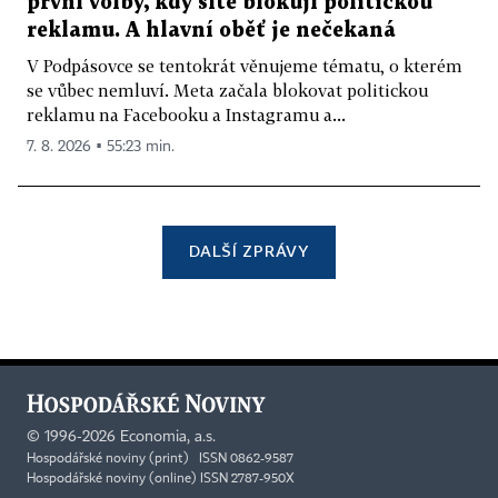
první volby, kdy sítě blokují politickou
reklamu. A hlavní oběť je nečekaná
V Podpásovce se tentokrát věnujeme tématu, o kterém
se vůbec nemluví. Meta začala blokovat politickou
reklamu na Facebooku a Instagramu a...
7. 8. 2026 ▪ 55:23 min.
DALŠÍ ZPRÁVY
©
1996-2026
Economia, a.s.
Hospodářské noviny (print) ISSN 0862-9587
Hospodářské noviny (online) ISSN 2787-950X