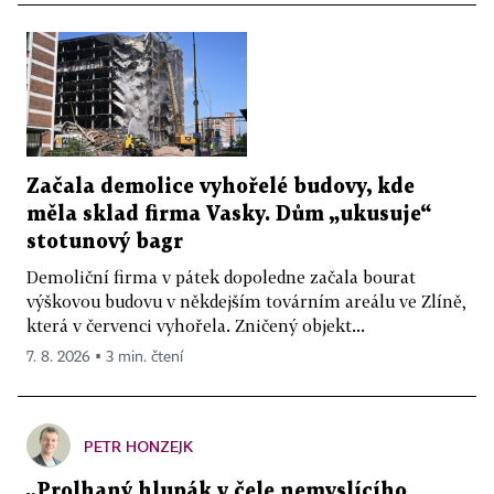
Začala demolice vyhořelé budovy, kde
měla sklad firma Vasky. Dům „ukusuje“
stotunový bagr
Demoliční firma v pátek dopoledne začala bourat
výškovou budovu v někdejším továrním areálu ve Zlíně,
která v červenci vyhořela. Zničený objekt...
7. 8. 2026 ▪ 3 min. čtení
PETR HONZEJK
„Prolhaný hlupák v čele nemyslícího