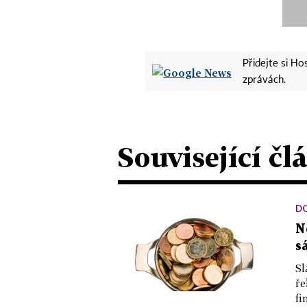
Přidejte si H
zprávách.
Související čl
D
N
s
Sl
ře
fi