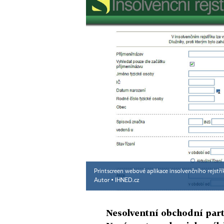
Printscreen webové aplikace insolvenčního rejstří
Autor ▪
IHNED.cz
Nesolventní obchodní part