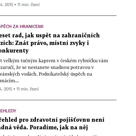
 4. 2015 ▪ 11 min. čtení
PĚCH ZA HRANICEMI
eset rad, jak uspět na zahraničních
rzích: Znát právo, místní zvyky i
onkurenty
t velkým tučným kaprem v českém rybníčku vám
zaručí, že se nestanete snadnou potravou v
eánských vodách. Podnikatelský úspěch na
mácím...
4. 2015 ▪ 11 min. čtení
ŘEHLEDY
řehled pro zdravotní pojišťovnu není
ádná věda. Poradíme, jak na něj