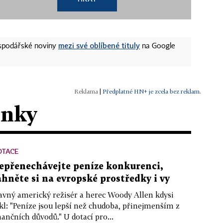
mezi své oblíbené tituly
ospodářské noviny
na Google
|
Předplatné HN+ je zcela bez reklam.
ánky
OTACE
epřenechávejte peníze konkurenci,
áhněte si na evropské prostředky i vy
avný americký režisér a herec Woody Allen kdysi
kl: "Peníze jsou lepší než chudoba, přinejmenším z
nančních důvodů." U dotací pro...