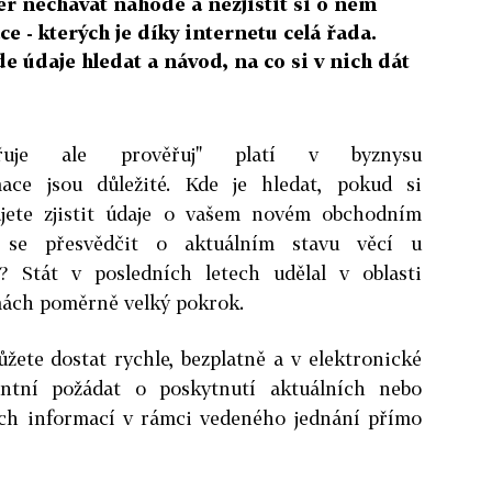
r nechávat náhodě a nezjistit si o něm
 - kterých je díky internetu celá řada.
 údaje hledat a návod, na co si v nich dát
ěřuje ale prověřuj" platí v byznysu
mace jsou důležité. Kde je hledat, pokud si
ujete zjistit údaje o vašem novém obchodním
 se přesvědčit o aktuálním stavu věcí u
? Stát v posledních letech udělal v oblasti
mách poměrně velký pokrok.
žete dostat rychle, bezplatně a v elektronické
antní požádat o poskytnutí aktuálních nebo
ch informací v rámci vedeného jednání přímo