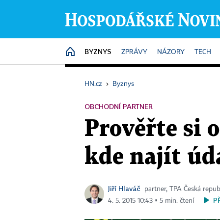
BYZNYS
HOME
ZPRÁVY
NÁZORY
TECH
HN.cz
›
Byznys
OBCHODNÍ PARTNER
Prověřte si 
kde najít úd
Jiří Hlaváč
partner, TPA Česká repub
P
4. 5. 2015 10:43 ▪ 5 min. čtení