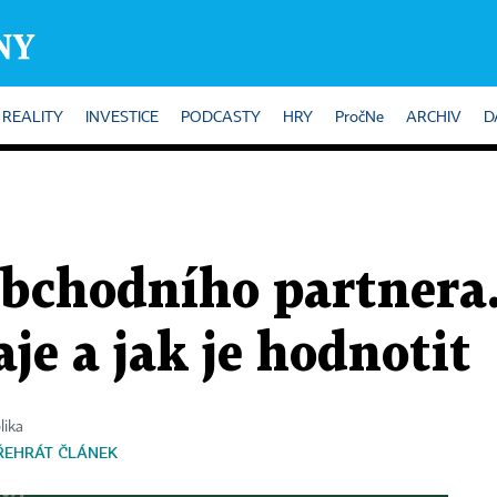
REALITY
INVESTICE
PODCASTY
HRY
PročNe
ARCHIV
D
obchodního partnera
aje a jak je hodnotit
lika
ŘEHRÁT ČLÁNEK