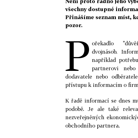
Není proto radno jeho výbě
všechny dostupné informace
Přinášíme seznam míst, kde
pozor.
P
ořekadlo "dův
dvojnásob. Infor
například potřeb
partnerovi nebo
dodavatele nebo odběratele
přístupu k informacím o fir
K řadě informací se dnes mů
podobě. Je ale také relev
nezveřejněných ekonomický
obchodního partnera.