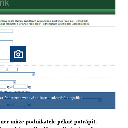
ku. Printscreen webové aplikace insolvenčního rejstříku.
ner může podnikatele pěkně potrápit.