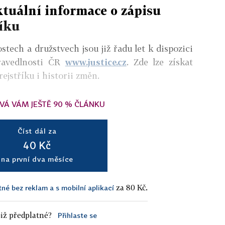
ktuální informace o zápisu
íku
tech a družstvech jsou již řadu let k dispozici
pravedlnosti ČR
www.justice.cz
. Zde lze získat
ejstříku i historii změn.
VÁ VÁM JEŠTĚ 90 % ČLÁNKU
Číst dál za
40 Kč
na první dva měsíce
za 80 Kč.
tné bez reklam a s mobilní aplikací
iž předplatné?
Přihlaste se