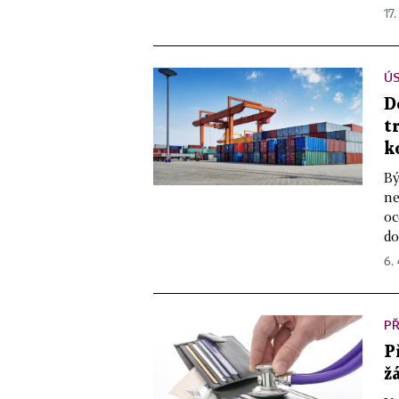
17.
ÚS
D
t
k
Bý
ne
oc
do
6. 
P
P
ž