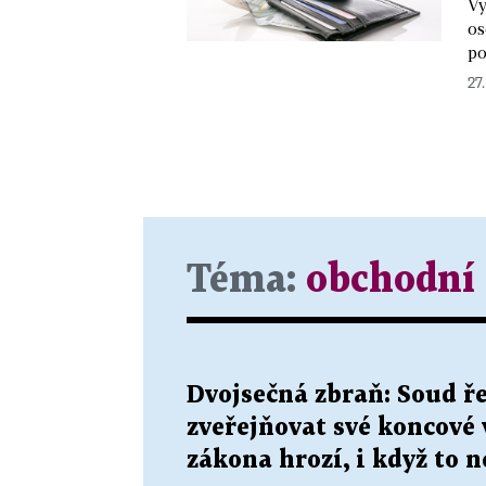
Vy
os
po
27.
Téma:
obchodní 
Dvojsečná zbraň: Soud ře
zveřejňovat své koncové 
zákona hrozí, i když to n