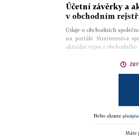
Účetní závěrky a a
v obchodním rejstř
Údaje o obchodních společnos
na portále Ministerstva s
aktuální výpis z obchodního r
ZBÝ
Nebo zkuste
předpla
Máte j