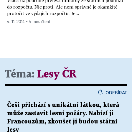
Vláda už podruhé přelévá miliardy ze státních podniků
do rozpočtu. Nic proti. Ale není správné je okamžitě
protočit ve výdajích rozpočtu. Je...
4. 11. 2014 ▪ 4 min. čtení
Téma:
Lesy ČR
ODEBÍRAT
Češi přichází s unikátní látkou, která
může zastavit lesní požáry. Nabízí ji
Francouzům, zkoušet ji budou státní
lesy