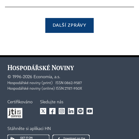
DALŠÍ ZPRÁVY
©
1996-2026
Economia, a.s.
Hospodářské noviny (print) ISSN 0862-9587
Hospodářské noviny (online) ISSN 2787-950X
Certifikováno
Sledujte nás
Stáhněte si aplikaci HN