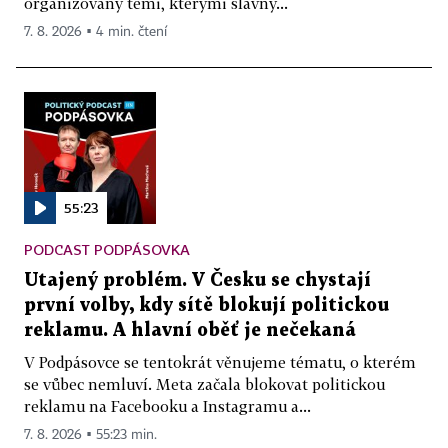
organizovaný těmi, kterými slavný...
7. 8. 2026 ▪ 4 min. čtení
55:23
PODCAST PODPÁSOVKA
Utajený problém. V Česku se chystají
první volby, kdy sítě blokují politickou
reklamu. A hlavní oběť je nečekaná
V Podpásovce se tentokrát věnujeme tématu, o kterém
se vůbec nemluví. Meta začala blokovat politickou
reklamu na Facebooku a Instagramu a...
7. 8. 2026 ▪ 55:23 min.