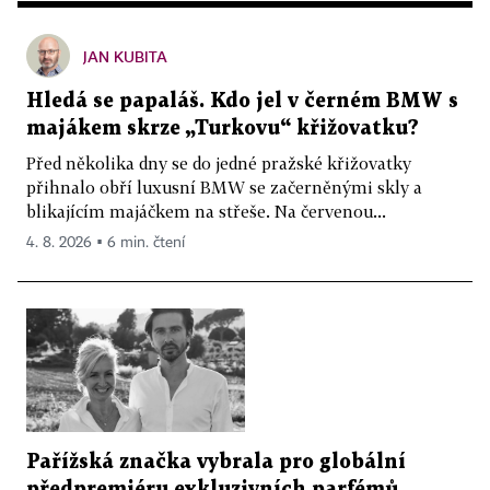
JAN KUBITA
Hledá se papaláš. Kdo jel v černém BMW s
majákem skrze „Turkovu“ křižovatku?
Před několika dny se do jedné pražské křižovatky
přihnalo obří luxusní BMW se začerněnými skly a
blikajícím majáčkem na střeše. Na červenou...
4. 8. 2026 ▪ 6 min. čtení
Pařížská značka vybrala pro globální
předpremiéru exkluzivních parfémů