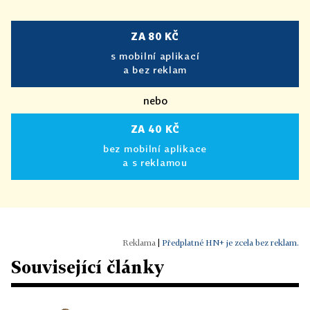
ZA 80 KČ
s mobilní aplikací
a bez reklam
nebo
ZA 40 KČ
bez mobilní aplikace
a s reklamou
|
Předplatné HN+ je zcela bez reklam.
Související články