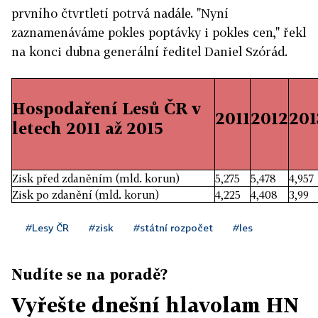
prvního čtvrtletí potrvá nadále. "Nyní
zaznamenáváme pokles poptávky i pokles cen," řekl
na konci dubna generální ředitel Daniel Szórád.
Hospodaření Lesů ČR v
2011
2012
201
letech 2011 až 2015
Zisk před zdaněním (mld. korun)
5,275
5,478
4,957
Zisk po zdanění (mld. korun)
4,225
4,408
3,99
#Lesy ČR
#zisk
#státní rozpočet
#les
Nudíte se na poradě?
Vyřešte dnešní hlavolam HN