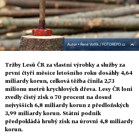
Autor ▪
René Volfík / FOTOREPO.cz
Tržby Lesů ČR za vlastní výrobky a služby za
první čtyři měsíce letošního roku dosáhly 4,64
miliardy korun, celková těžba činila 2,73
milionu metrů krychlových dřeva. Lesy ČR loni
zvedly čistý zisk o 70 procent na dosud
nejvyšších 6,8 miliardy korun z předloňských
3,99 miliardy korun. Státní podnik
předpokládá hrubý zisk na úrovni 4,8 miliardy
korun.