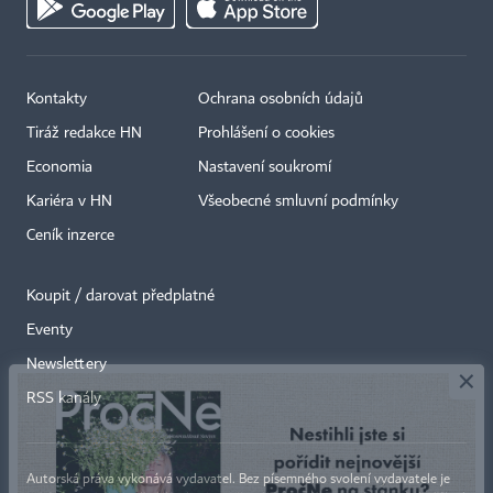
Kontakty
Ochrana osobních údajů
Tiráž redakce HN
Prohlášení o cookies
Economia
Nastavení soukromí
Kariéra v HN
Všeobecné smluvní podmínky
Ceník inzerce
Koupit / darovat předplatné
Eventy
×
Newslettery
RSS kanály
Autorská práva vykonává vydavatel. Bez písemného svolení vydavatele je