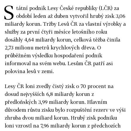
S
tátní podnik Lesy České republiky (LČR) za
období leden až duben vytvořil hrubý zisk 3,06
miliardy korun. Tržby Lesů ČR za vlastní výrobky a
služby za první čtyři měsíce letošního roku
dosáhly 4,64 miliardy korun, celková těžba činila
2,73 milionu metrů krychlových dřeva. O
průběžném výsledku hospodaření podnik
informoval na svém webu. Lesům ČR patří asi
polovina lesů v zemi.
Lesy ČR loni zvedly čistý zisk o 70 procent na
dosud nejvyšších 6,8 miliardy korun z
předloňských 3,99 miliardy korun. Hlavním
důvodem růstu zisku bylo rozpuštění rezerv ve výši
zhruba dvou miliard korun. Hrubý zisk podniku
loni vzrostl na 7,96 miliardy korun z předchozích