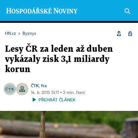
HN.cz
›
Byznys
Lesy ČR za leden až duben
vykázaly zisk 3,1 miliardy
korun
ČTK
fra
,
14. 6. 2015 13:11 ▪ 2 min. čtení
PŘEHRÁT ČLÁNEK