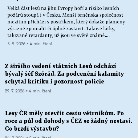
Velká část lesů na jihu Evropy hoří a riziko lesních
požárů stoupá i v Česku. Menší brněnská společnost
mezitím přichází s postřikem, který dokáže plameny
výrazně zpomalit či úplně zastavit. Takové látky,
takzvané retardanty, už jsou ve světě známé....
5. 8. 2026 ▪ 4 min. čtení
Z širšího vedení státních Lesů odchází
bývalý šéf Szórád. Za podcenění kalamity
schytal kritiku i pozornost policie
29. 7. 2026 ▪ 4 min. čtení
Lesy ČR měly otevřít cestu větrníkům. Po
roce a půl od dohody s ČEZ se žádný nestaví.
Co brzdí výstavbu?