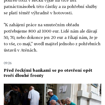
pohřeb totiž v Řecku vyjde na více než
patnáctinásobek této částky a za pohřební služby
se platí téměř výhradně v hotovosti.
"K zahájení práce na smutečním obřadu
potřebujeme 800 až 1000 eur. Lidé nám ale dávají
50, 70, nebo dokonce jen 20 eur a říkají nám, že je
to vše, co mají," uvedl majitel jednoho z pohřebních
ústavů v Aténách.
09:26
Před řeckými bankami se po otevření opět
tvoří dlouhé fronty