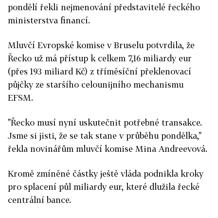
pondělí řekli nejmenování představitelé řeckého
ministerstva financí.
Mluvčí Evropské komise v Bruselu potvrdila, že
Řecko už má přístup k celkem 7,16 miliardy eur
(přes 193 miliard Kč) z tříměsíční překlenovací
půjčky ze staršího celounijního mechanismu
EFSM.
"Řecko musí nyní uskutečnit potřebné transakce.
Jsme si jisti, že se tak stane v průběhu pondělka,"
řekla novinářům mluvčí komise Mina Andreevová.
Kromě zmíněné částky ještě vláda podnikla kroky
pro splacení půl miliardy eur, které dlužila řecké
centrální bance.