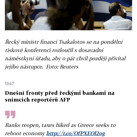
Řecký ministr financí Tsakalotos se na pondělní
tiskové konferenci rozloučil s dosavadní
náměstkyní úřadu, aby o pár chvil později přivítal
jejího nástupce. Foto: Reuters
13:47
Dnešní fronty před řeckými bankami na
snímcích reportérů AFP
Banks reopen, taxes hiked as Greece seeks to
reboot economy
http://t.co/OfPXEOl2og