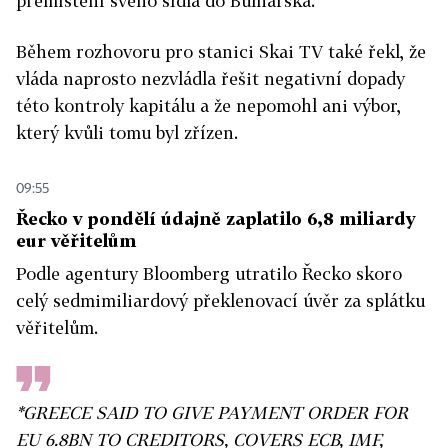
přemístění svého sídla do Bulharska.
Během rozhovoru pro stanici Skai TV také řekl, že
vláda naprosto nezvládla řešit negativní dopady
této kontroly kapitálu a že nepomohl ani výbor,
který kvůli tomu byl zřízen.
09:55
Řecko v pondělí údajně zaplatilo 6,8 miliardy
eur věřitelům
Podle agentury Bloomberg utratilo Řecko skoro
celý sedmimiliardový překlenovací úvěr za splátku
věřitelům.
*GREECE SAID TO GIVE PAYMENT ORDER FOR
EU 6.8BN TO CREDITORS, COVERS ECB, IMF,