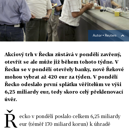
Autor ▪
Reuters
Akciový trh v Řecku zůstává v pondělí zavřený,
otevřít se ale může již během tohoto týdne. V
Řecku se v pondělí otevřely banky, nově Řekové
mohou vybrat až 420 eur za týden. V pondělí
Řecko odeslalo první splátku věřitelům ve výši
6,25 miliardy eur, tedy skoro celý překlenovací
úvěr.
Ř
ecko v pondělí poslalo celkem 6,25 miliardy
eur (téměř 170 miliard korun) k úhradě