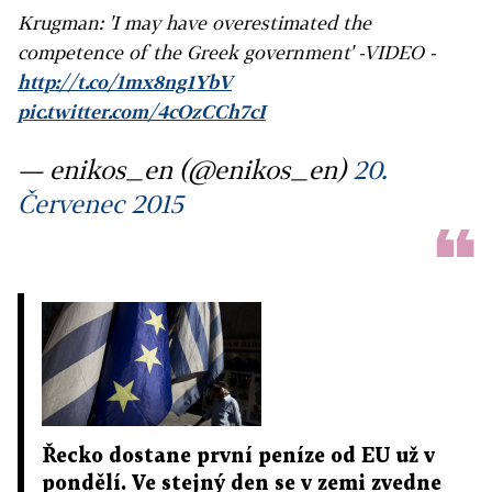
Krugman: 'I may have overestimated the
competence of the Greek government' -VIDEO -
http://t.co/1mx8ng1YbV
pic.twitter.com/4cOzCCh7cI
— enikos_en (@enikos_en)
20.
Červenec 2015
Řecko dostane první peníze od EU už v
pondělí. Ve stejný den se v zemi zvedne