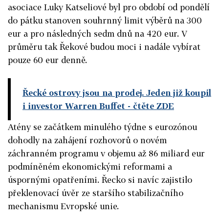
asociace Luky Katseliové byl pro období od pondělí
do pátku stanoven souhrnný limit výběrů na 300
eur a pro následných sedm dnů na 420 eur. V
průměru tak Řekové budou moci i nadále vybírat
pouze 60 eur denně.
Řecké ostrovy jsou na prodej. Jeden již koupil
i investor Warren Buffet
- čtěte ZDE
Atény se začátkem minulého týdne s eurozónou
dohodly na zahájení rozhovorů o novém
záchranném programu v objemu až 86 miliard eur
podmíněném ekonomickými reformami a
úspornými opatřeními. Řecko si navíc zajistilo
překlenovací úvěr ze staršího stabilizačního
mechanismu Evropské unie.