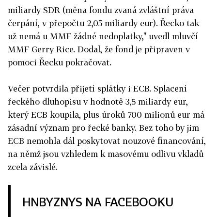
miliardy SDR (měna fondu zvaná zvláštní práva
čerpání, v přepočtu 2,05 miliardy eur). Řecko tak
už nemá u MMF žádné nedoplatky," uvedl mluvčí
MMF Gerry Rice. Dodal, že fond je připraven v
pomoci Řecku pokračovat.
Večer potvrdila přijetí splátky i ECB. Splacení
řeckého dluhopisu v hodnotě 3,5 miliardy eur,
který ECB koupila, plus úroků 700 milionů eur má
zásadní význam pro řecké banky. Bez toho by jim
ECB nemohla dál poskytovat nouzové financování,
na němž jsou vzhledem k masovému odlivu vkladů
zcela závislé.
HNBYZNYS NA FACEBOOKU