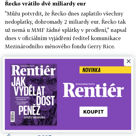
Řecko vrátilo dvě miliardy eur
"Můžu potvrdit, že Řecko dnes zaplatilo všechny
nedoplatky, dohromady 2 miliardy eur. Řecko tak
už nemá u MMF žádné splátky v prodlení," napsal
dnes v oficiálním vyjádření ředitel komunikace
Mezinárodního měnového fondu Gerry Rice.
×
"Jak jsme řekli, MMF je připraven Řecku i nadále
pomáhat v jeho snahách o navrácení k finanční
stabilitě a růstu," píše se dále v prohlášení.
IMF confirms Greece is no longer in arrears.
pic.twitter.com/RegsGaeJ3e
— Jon Sindreu (@jonsindreu)
20.