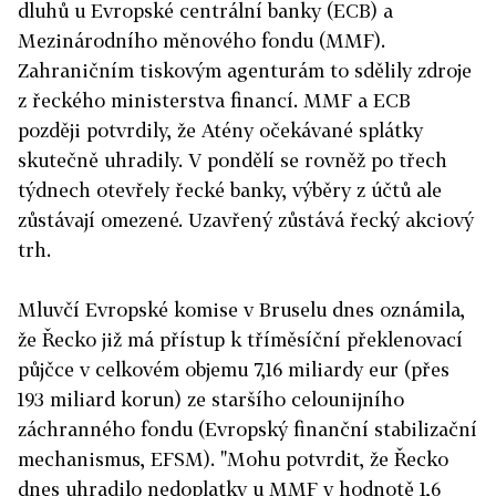
dluhů u Evropské centrální banky (ECB) a
Mezinárodního měnového fondu (MMF).
Zahraničním tiskovým agenturám to sdělily zdroje
z řeckého ministerstva financí. MMF a ECB
později potvrdily, že Atény očekávané splátky
skutečně uhradily. V pondělí se rovněž po třech
týdnech otevřely řecké banky, výběry z účtů ale
zůstávají omezené. Uzavřený zůstává řecký akciový
trh.
Mluvčí Evropské komise v Bruselu dnes oznámila,
že Řecko již má přístup k tříměsíční překlenovací
půjčce v celkovém objemu 7,16 miliardy eur (přes
193 miliard korun) ze staršího celounijního
záchranného fondu (Evropský finanční stabilizační
mechanismus, EFSM). "Mohu potvrdit, že Řecko
dnes uhradilo nedoplatky u MMF v hodnotě 1,6