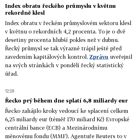
Index obratu řeckého průmyslu v květnu
rekordně klesl
Index obratu v řeckém průmyslovém sektoru klesl
v květnu o rekordních 4,2 procenta. To je o dvě
desetiny procenta hlubší pokles než v dubnu.
Řecký průmysl se tak výrazně trápil ještě před
zavedením kapitálových kontrol.
Zprávu
uveřejnil
na svých stránkách v pondělí řecký statistický
úřad.
12:28
Řecko prý během dne splatí 6,8 miliardy eur
Řecko zahájilo kroky vedoucí ke splacení celkem
6,25 miliardy eur (téměř 170 miliard Kč) Evropské
centrální bance (ECB) a Mezinárodnímu
měnovému fondu (MMF). Agentuře Reuters to v