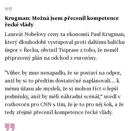
11:17
Krugman: Možná jsem přecenil kompetence
řecké vlády
Laureát Nobelovy ceny za ekonomii Paul Krugman,
který dlouhodobě vystupoval proti dalšímu balíčku
úspor v Řecku, obvinil Tsiprase z toho, že neměl
připravený plán na odchod z eurozóny.
"Vůbec by mne nenapadlo, že se postaví na odpor,
aniž by si to předtím dostatečně naplánovali… k
mému úžasu ale mysleli, že si mohou říct o lepší
podmínky, aniž by měli náhradní scénář,“ uvedl v
rozhovoru pro CNN s tím, že je to pro něj šok, a že
tedy zřejmě přecenil kompetence řecké vlády.