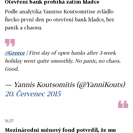
Otevření bank probíhá zatím hladce
Podle analytika Yannise Koutsomitise zvládlo
Řecko první den po otevření bank hladce, bez
panik a chaosu.
#Greece
| First day of open banks after 3-week
holiday went quite smoothly. No panic, no chaos.
Good.
— Yannis Koutsomitis (@YanniKouts)
20. Červenec 2015
16:27
Mezinárodní měnový fond potvrdil, že mu