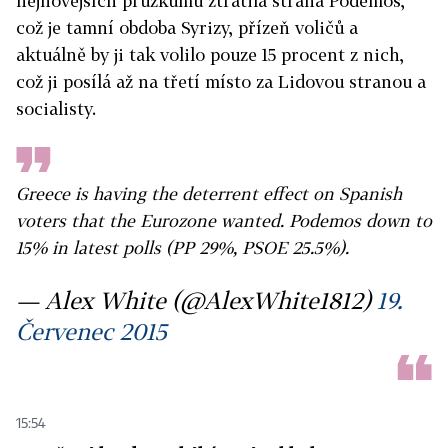
nejnovějších průzkumů ztratila strana Podemos,
což je tamní obdoba Syrizy, přízeň voličů a
aktuálně by ji tak volilo pouze 15 procent z nich,
což ji posílá až na třetí místo za Lidovou stranou a
socialisty.
Greece is having the deterrent effect on Spanish
voters that the Eurozone wanted. Podemos down to
15% in latest polls (PP 29%, PSOE 25.5%).
— Alex White (@AlexWhite1812)
19.
Červenec 2015
15:54