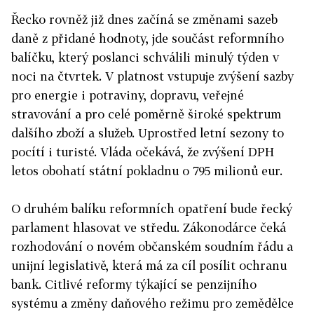
Řecko rovněž již dnes začíná se změnami sazeb
daně z přidané hodnoty, jde součást reformního
balíčku, který poslanci schválili minulý týden v
noci na čtvrtek. V platnost vstupuje zvýšení sazby
pro energie i potraviny, dopravu, veřejné
stravování a pro celé poměrně široké spektrum
dalšího zboží a služeb. Uprostřed letní sezony to
pocítí i turisté. Vláda očekává, že zvýšení DPH
letos obohatí státní pokladnu o 795 milionů eur.
O druhém balíku reformních opatření bude řecký
parlament hlasovat ve středu. Zákonodárce čeká
rozhodování o novém občanském soudním řádu a
unijní legislativě, která má za cíl posílit ochranu
bank. Citlivé reformy týkající se penzijního
systému a změny daňového režimu pro zemědělce