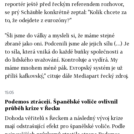
reportér ještě před řeckým referendem rozhovor,
se prý Schäuble konkrétně zeptal: "Kolik chcete za
to, že odejdete z eurozóny?"
"Šli jsme do války a mysleli si, že máme stejné
zbraně jako oni. Podcenili jsme ale jejich sílu (…) Je
to síla, která vniká do každé buňky společnosti a
do lidského uvažování. Kontroluje a vydírá. My
máme mnohem méně pák. Evropský systém je už
příliš kafkovský," cituje dále Mediapart řecký zdroj.
15:05
Podemos ztrácejí. Španělské voliče ovlivnil
průběh krize v Řecku
Dohoda věřitelů s Řeckem a následný vývoj krize
mají odstrašující efekt pro španělské voliče. Podle