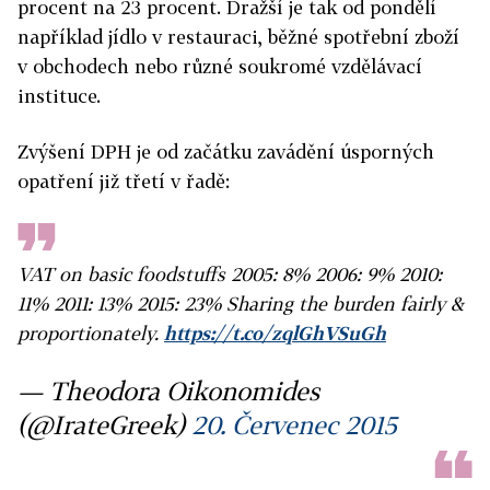
procent na 23 procent. Dražší je tak od pondělí
například jídlo v restauraci, běžné spotřební zboží
v obchodech nebo různé soukromé vzdělávací
instituce.
Zvýšení DPH je od začátku zavádění úsporných
opatření již třetí v řadě:
VAT on basic foodstuffs 2005: 8% 2006: 9% 2010:
11% 2011: 13% 2015: 23% Sharing the burden fairly &
proportionately.
https://t.co/zqlGhVSuGh
— Theodora Oikonomides
(@IrateGreek)
20. Červenec 2015