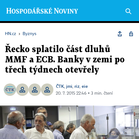
HN.cz
›
Byznys
Řecko splatilo část dluhů
MMF a ECB. Banky v zemi po
třech týdnech otevřely
ČTK
jmi
riz
eie
,
,
,
20. 7. 2015 22:46 ▪ 3 min. čtení