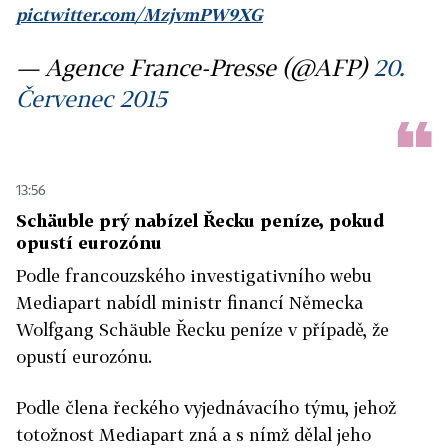
pic.twitter.com/MzjvmPW9XG
— Agence France-Presse (@AFP)
20.
Červenec 2015
13:56
Schäuble prý nabízel Řecku peníze, pokud
opustí eurozónu
Podle francouzského investigativního webu
Mediapart nabídl ministr financí Německa
Wolfgang Schäuble Řecku peníze v případě, že
opustí eurozónu.
Podle člena řeckého vyjednávacího týmu, jehož
totožnost Mediapart zná a s nímž dělal jeho