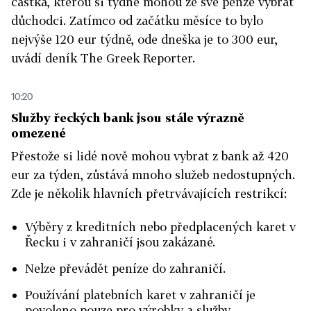
částka, kterou si týdně mohou ze své penze vybrat
důchodci. Zatímco od začátku měsíce to bylo
nejvýše 120 eur týdně, ode dneška je to 300 eur,
uvádí deník The Greek Reporter.
10:20
Služby řeckých bank jsou stále výrazně
omezené
Přestože si lidé nově mohou vybrat z bank až 420
eur za týden, zůstává mnoho služeb nedostupných.
Zde je několik hlavních přetrvávajících restrikcí:
Výběry z kreditních nebo předplacených karet v
Řecku i v zahraničí jsou zakázané.
Nelze převádět peníze do zahraničí.
Používání platebních karet v zahraničí je
povoleno pouze pro výrobky a služby