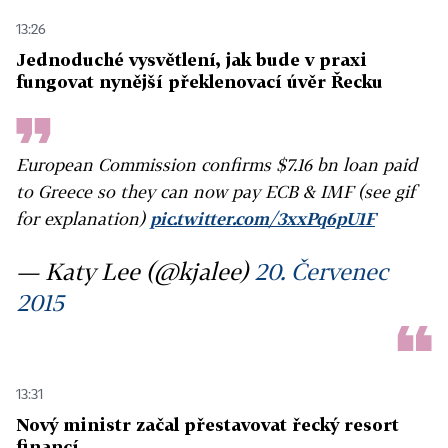
13:26
Jednoduché vysvětlení, jak bude v praxi
fungovat nynější překlenovací úvěr Řecku
European Commission confirms $7.16 bn loan paid
to Greece so they can now pay ECB & IMF (see gif
for explanation)
pic.twitter.com/3xxPq6pU1F
— Katy Lee (@kjalee)
20. Červenec
2015
13:31
Nový ministr začal přestavovat řecký resort
financí