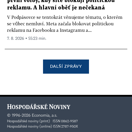
první volby, kdy sítě blokují politickou
reklamu. A hlavní oběť je nečekaná
V Podpásovce se tentokrát věnujeme tématu, o kterém
se vůbec nemluví. Meta začala blokovat politickou
reklamu na Facebooku a Instagramu a...
7. 8. 2026 ▪ 55:23 min.
DALŠÍ ZPRÁVY
©
1996-2026
Economia, a.s.
Hospodářské noviny (print) ISSN 0862-9587
Hospodářské noviny (online) ISSN 2787-950X