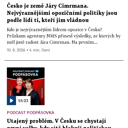
Česko je země Járy Cimrmana.
Nejvýraznějšími opozičními politiky jsou
podle lidí ti, kteří jim vládnou
Kdo je nejvýraznějším lídrem opozice v Česku?
Průzkum agentury NMS přinesl výsledky, ze kterých by
měl jistě radost Jára Cimrman. Na prvním...
10. 8. 2026 ▪ 4 min. čtení
55:23
PODCAST PODPÁSOVKA
Utajený problém. V Česku se chystají