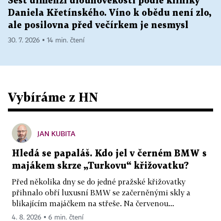
Šest dimenzí dlouhověkosti podle kliniky
Daniela Křetínského. Víno k obědu není zlo,
ale posilovna před večírkem je nesmysl
30. 7. 2026 ▪ 14 min. čtení
Vybíráme z HN
JAN KUBITA
Hledá se papaláš. Kdo jel v černém BMW s
majákem skrze „Turkovu“ křižovatku?
Před několika dny se do jedné pražské křižovatky
přihnalo obří luxusní BMW se začerněnými skly a
blikajícím majáčkem na střeše. Na červenou...
4. 8. 2026 ▪ 6 min. čtení