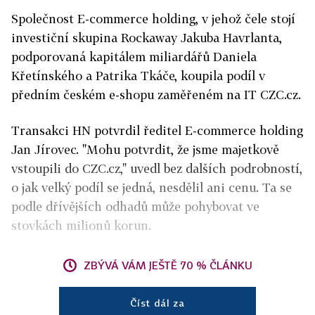
Společnost E-commerce holding, v jehož čele stojí
investiční skupina Rockaway Jakuba Havrlanta,
podporovaná kapitálem miliardářů Daniela
Křetínského a Patrika Tkáče, koupila podíl v
předním českém e-shopu zaměřeném na IT CZC.cz.
Transakci HN potvrdil ředitel E-commerce holding
Jan Jírovec. "Mohu potvrdit, že jsme majetkově
vstoupili do CZC.cz," uvedl bez dalších podrobností,
o jak velký podíl se jedná, nesdělil ani cenu. Ta se
podle dřívějších odhadů může pohybovat ve
stovkách milionů korun.
ZBÝVÁ VÁM JEŠTĚ 70 % ČLÁNKU
Číst dál za