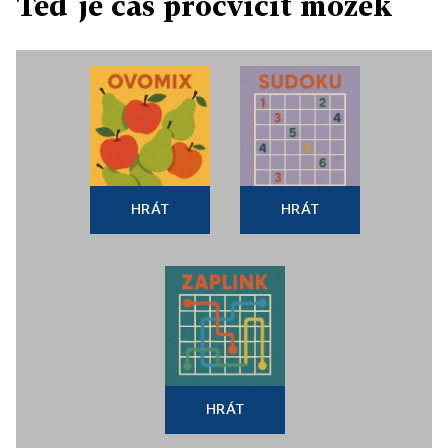
Teď je čas procvičit mozek
HRÁT
HRÁT
HRÁT