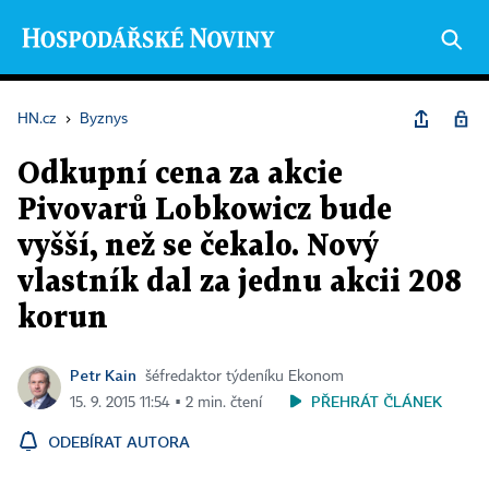
HN.cz
›
Byznys
Odkupní cena za akcie
Pivovarů Lobkowicz bude
vyšší, než se čekalo. Nový
vlastník dal za jednu akcii 208
korun
Petr Kain
šéfredaktor týdeníku Ekonom
PŘEHRÁT ČLÁNEK
15. 9. 2015 11:54 ▪ 2 min. čtení
ODEBÍRAT AUTORA