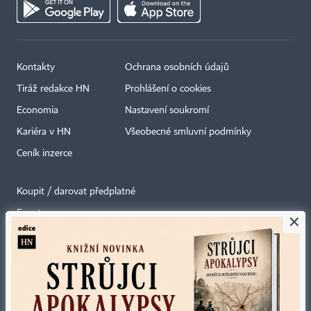
Kontakty
Ochrana osobních údajů
Tiráž redakce HN
Prohlášení o cookies
Economia
Nastavení soukromí
Kariéra v HN
Všeobecné smluvní podmínky
Ceník inzerce
Koupit / darovat předplatné
Eventy
×
Newslettery
RSS kanály
Autorská práva vykonává vydavatel. Bez písemného svolení vydavatele je