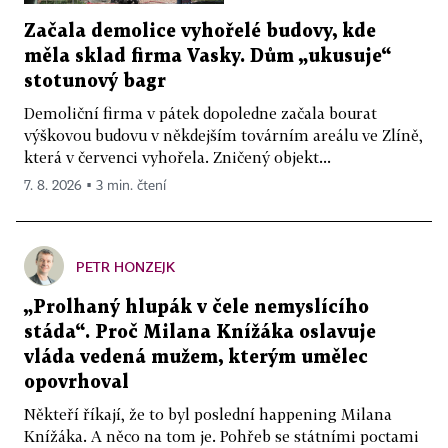
Začala demolice vyhořelé budovy, kde
měla sklad firma Vasky. Dům „ukusuje“
stotunový bagr
Demoliční firma v pátek dopoledne začala bourat
výškovou budovu v někdejším továrním areálu ve Zlíně,
která v červenci vyhořela. Zničený objekt...
7. 8. 2026 ▪ 3 min. čtení
PETR HONZEJK
„Prolhaný hlupák v čele nemyslícího
stáda“. Proč Milana Knížáka oslavuje
vláda vedená mužem, kterým umělec
opovrhoval
Někteří říkají, že to byl poslední happening Milana
Knížáka. A něco na tom je. Pohřeb se státními poctami