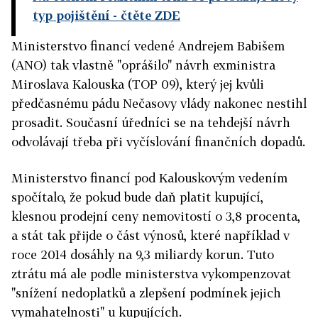
typ pojištění
- čtěte ZDE
Ministerstvo financí vedené Andrejem Babišem
(ANO) tak vlastně "oprášilo" návrh exministra
Miroslava Kalouska (TOP 09), který jej kvůli
předčasnému pádu Nečasovy vlády nakonec nestihl
prosadit. Současní úředníci se na tehdejší návrh
odvolávají třeba při vyčíslování finančních dopadů.
Ministerstvo financí pod Kalouskovým vedením
spočítalo, že pokud bude daň platit kupující,
klesnou prodejní ceny nemovitostí o 3,8 procenta,
a stát tak přijde o část výnosů, které například v
roce 2014 dosáhly na 9,3 miliardy korun. Tuto
ztrátu má ale podle ministerstva vykompenzovat
"snížení nedoplatků a zlepšení podmínek jejich
vymahatelnosti" u kupujících.