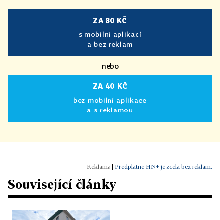
ZA 80 KČ
s mobilní aplikací
a bez reklam
nebo
ZA 40 KČ
bez mobilní aplikace
a s reklamou
|
Předplatné HN+ je zcela bez reklam.
Související články