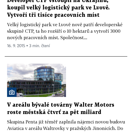
Developer CTP vstoupil na Ukrajinu,
koupil velký logistický park ve Lvově.
Vytvoří tři tisíce pracovních míst
Velký logistický park ve Lvově nově patří developerské
skupině CTP, ta ho rozšíří o 10 hektarů a vytvoří 3000
nových pracovních míst. Společnost...
16. 9. 2015 ▪ 3 min. čtení
V areálu bývalé továrny Walter Motors
roste městská čtvrť za pět miliard
Skupina Penta již téměř zaplnila nájemci novou budovu
Aviatica v areálu Waltrovky v pražských Jinonicích. Do