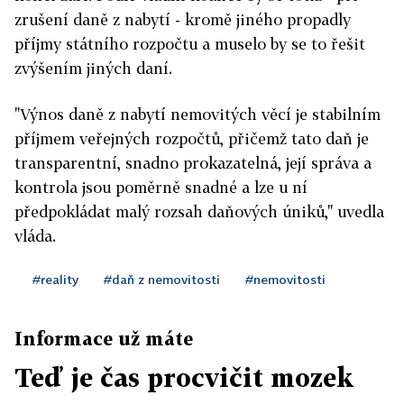
zrušení daně z nabytí - kromě jiného propadly
příjmy státního rozpočtu a muselo by se to řešit
zvýšením jiných daní.
"Výnos daně z nabytí nemovitých věcí je stabilním
příjmem veřejných rozpočtů, přičemž tato daň je
transparentní, snadno prokazatelná, její správa a
kontrola jsou poměrně snadné a lze u ní
předpokládat malý rozsah daňových úniků," uvedla
vláda.
#reality
#daň z nemovitosti
#nemovitosti
Informace už máte
Teď je čas procvičit mozek