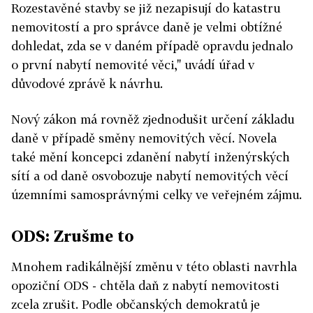
Rozestavěné stavby se již nezapisují do katastru
nemovitostí a pro správce daně je velmi obtížné
dohledat, zda se v daném případě opravdu jednalo
o první nabytí nemovité věci," uvádí úřad v
důvodové zprávě k návrhu.
Nový zákon má rovněž zjednodušit určení základu
daně v případě směny nemovitých věcí. Novela
také mění koncepci zdanění nabytí inženýrských
sítí a od daně osvobozuje nabytí nemovitých věcí
územními samosprávnými celky ve veřejném zájmu.
ODS: Zrušme to
Mnohem radikálnější změnu v této oblasti navrhla
opoziční ODS - chtěla daň z nabytí nemovitosti
zcela zrušit. Podle občanských demokratů je