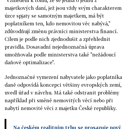
"Vzhledem k tomu, že se jedná o jednu z
majetkových daní, jež jsou vždy svým charakterem
úzce spjaty se samotným majetkem, má být
poplatníkem ten, kdo nemovitou věc nabývá,"
zdůvodňují změnu právníci ministerstva financí.
Cílem je podle nich zjednodušit a zpřehlednit
pravidla. Dosavadní nejednoznačná úprava
umožňovala podle ministerstva také "nežádoucí
daňové optimalizace".
Jednoznačné vymezení nabyvatele jako poplatníka
daně odpovídá koncepci většiny evropských zemí,
uvedl úřad v návrhu. Má také odstranit problémy
například při směně nemovitých věcí nebo při
nabytí nemovité věci z majetku České republiky.
Na českém realitním trhu se prosazuje nový