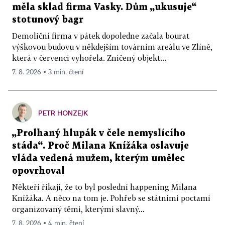
měla sklad firma Vasky. Dům „ukusuje“
stotunový bagr
Demoliční firma v pátek dopoledne začala bourat
výškovou budovu v někdejším továrním areálu ve Zlíně,
která v červenci vyhořela. Zničený objekt...
7. 8. 2026 ▪ 3 min. čtení
PETR HONZEJK
„Prolhaný hlupák v čele nemyslícího
stáda“. Proč Milana Knížáka oslavuje
vláda vedená mužem, kterým umělec
opovrhoval
Někteří říkají, že to byl poslední happening Milana
Knížáka. A něco na tom je. Pohřeb se státními poctami
organizovaný těmi, kterými slavný...
7. 8. 2026 ▪ 4 min. čtení