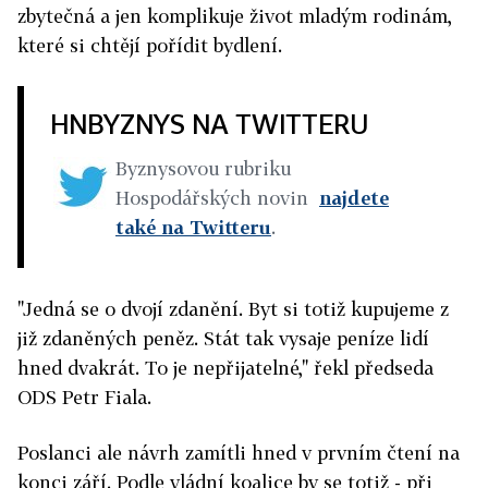
zbytečná a jen komplikuje život mladým rodinám,
které si chtějí pořídit bydlení.
HNBYZNYS NA TWITTERU
Byznysovou rubriku
Hospodářských novin
najdete
také na Twitteru
.
"Jedná se o dvojí zdanění. Byt si totiž kupujeme z
již zdaněných peněz. Stát tak vysaje peníze lidí
hned dvakrát. To je nepřijatelné," řekl předseda
ODS Petr Fiala.
Poslanci ale návrh zamítli hned v prvním čtení na
konci září. Podle vládní koalice by se totiž - při