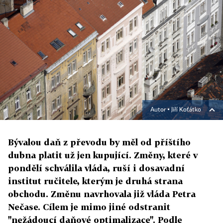
Autor ▪
Jiří Koťátko
Bývalou daň z převodu by měl od příštího
dubna platit už jen kupující. Změny, které v
pondělí schválila vláda, ruší i dosavadní
institut ručitele, kterým je druhá strana
obchodu. Změnu navrhovala již vláda Petra
Nečase. Cílem je mimo jiné odstranit
"nežádoucí daňové optimalizace". Podle