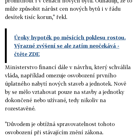
promítnout i v cenách nových bytů. Odhaduji, že to
může způsobit nárůst cen nových bytů i v řádu
desítek tisíc korun," řekl.
Úroky hypoték po měsících poklesu rostou.
Výrazné zvýšení se ale zatím neočekává
-
čtěte ZDE
Ministerstvo financí dále v návrhu, který schválila
vláda, například omezuje osvobození prvního
úplatného nabytí nových staveb a jednotek. Nově
by se mělo vztahovat pouze na stavby a jednotky
dokončené nebo užívané, tedy nikoliv na
rozestavěné.
"Důvodem je obtížná spravovatelnost tohoto
osvobození při stávajícím znění zákona.