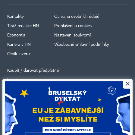
Kontakty
Ochrana osobních údajů
Tiráž redakce HN
Prohlášení o cookies
Economia
Nastavení soukromí
Kariéra v HN
Všeobecné smluvní podmínky
Ceník inzerce
Koupit / darovat předplatné
Eventy
×
Newslettery
RSS kanály
Autorská práva vykonává vydavatel. Bez písemného svolení vydavatele je
zakázáno jakékoli užití částí nebo celku díla, zejména rozmnožování a šíření
jakýmkoli způsobem, mechanickým nebo elektronickým, v českém nebo