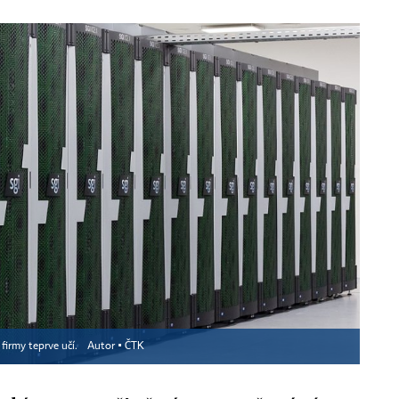
firmy teprve učí.
Autor ▪
ČTK