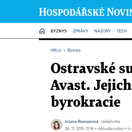
BYZNYS
HOME
ZPRÁVY
NÁZORY
TECH
HN.cz
›
Byznys
Ostravské s
Avast. Jejic
byrokracie
Jolana Rumanová
redaktorka
26. 11. 2015 12:16 ▪ Aktualizováno ▪ 4 