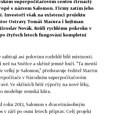
avském superpočítačovém centru čtrnáctý
vropě s názvem Salomon. Firmy zatím jeho
í. Investoři však na existenci projektu
mátor Ostravy Tomáš Macura i hejtman
iroslav Novák. Kvůli rychlému pokroku v
po čtyřech letech fungování kompletní
 zabírají asi polovinu rozlehlé bílé místnosti.
ší než na Sněžce a skříně jemně hučí. "Ta menší
e velký je Salomon," představuje ředitel Martin
perpočítače v Národním superpočítačovém
avě. Ve skříních běží výpočty na nové léky,
ebo modeluje zemská kůra.
d roku 2013, Salomon s dvacetinásobným
s v září po osmi letech příprav. Celý projekt