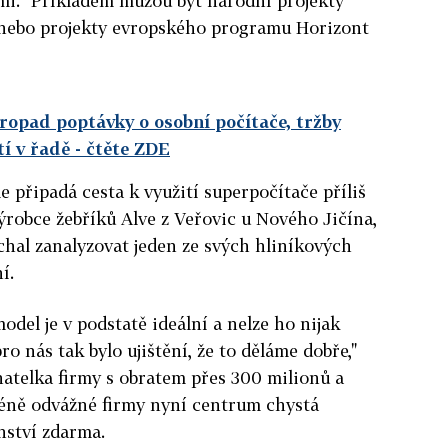
mi. "Příkladem můžou být národní projekty
nebo projekty evropského programu Horizont
ropad poptávky o osobní počítače, tržby
tí v řadě
- čtěte ZDE
 připadá cesta k využití superpočítače příliš
výrobce žebříků Alve z Veřovic u Nového Jičína,
chal zanalyzovat jeden ze svých hliníkových
í.
model je v podstatě ideální a nelze ho nijak
o nás tak bylo ujištění, že to děláme dobře,"
natelka firmy s obratem přes 300 milionů a
éně odvážné firmy nyní centrum chystá
nství zdarma.