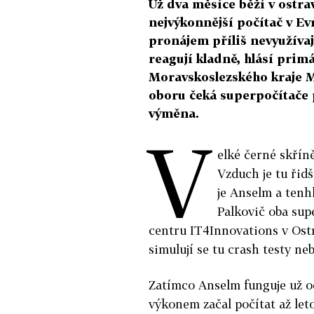
Už dva měsíce běží v ostr
nejvýkonnější počítač v E
pronájem příliš nevyužívaj
reagují kladně, hlásí pri
Moravskoslezského kraje M
oboru čeká superpočítače 
výměna.
V
elké černé skříně
Vzduch je tu řid
je Anselm a tenhl
Palkovič oba su
centru IT4Innovations v Ostr
simulují se tu crash testy n
Zatímco Anselm funguje už o
výkonem začal počítat až leto