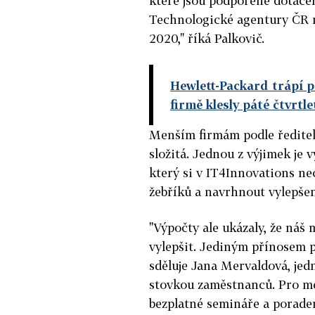
které jsou podpořené dotace
Technologické agentury ČR 
2020," říká Palkovič.
Hewlett-Packard trápí p
firmě klesly páté čtvrtle
Menším firmám podle ředitele
složitá. Jednou z výjimek je 
který si v IT4Innovations ne
žebříků a navrhnout vylepšen
"Výpočty ale ukázaly, že náš 
vylepšit. Jediným přínosem pr
sděluje Jana Mervaldová, jed
stovkou zaměstnanců. Pro m
bezplatné semináře a porade