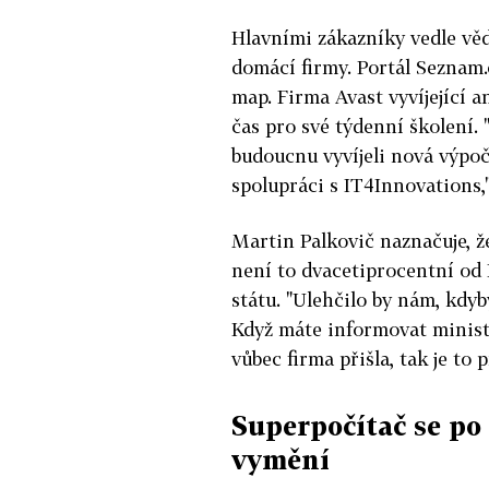
Hlavními zákazníky vedle věd
domácí firmy. Portál Seznam.
map. Firma Avast vyvíjející an
čas pro své týdenní školení.
budoucnu vyvíjeli nová výpo
spolupráci s IT4Innovations,
Martin Palkovič naznačuje,
není to dvacetiprocentní od 
státu. "Ulehčilo by nám, kdy
Když máte informovat ministe
vůbec firma přišla, tak je to 
Superpočítač se po
vymění