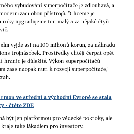
tného vybudování superpočítače je zdlouhavá, a
 modernizaci obou přístrojů. "Chceme je
 roky upgradujeme ten malý a za nějaké čtyři
vič.
lm vyjde asi na 100 milionů korun, za náhradu
ons trojnásobek. Prostředky chtějí čerpat opět
í hranic je důležité. Výkon superpočítačů
 zase naopak nutí k rozvoji superpočítače,"
ztah.
firmou ve střední a východní Evropě se stala
ty
- čtěte ZDE
 být jen platformou pro vědecké pokroky, ale
 kraje také lákadlem pro investory.