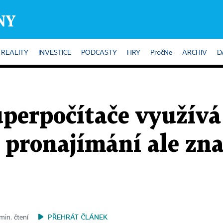
REALITY
INVESTICE
PODCASTY
HRY
PročNe
ARCHIV
D
uperpočítače využívá
h pronajímání ale zn
PŘEHRÁT ČLÁNEK
min. čtení