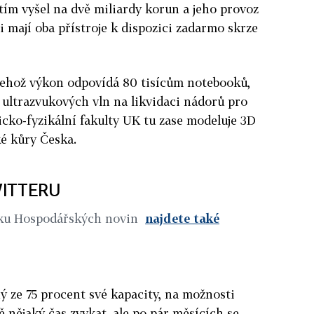
ím vyšel na dvě miliardy korun a jeho provoz
i mají oba přístroje k dispozici zadarmo skrze
jehož výkon odpovídá 80 tisícům notebooků,
u ultrazvukových vln na likvidaci nádorů pro
cko-fyzikální fakulty UK tu zase modeluje 3D
é kůry Česka.
ITTERU
iku Hospodářských novin
najdete také
 ze 75 procent své kapacity, na možnosti
 nějaký čas zvykat, ale po pár měsících se