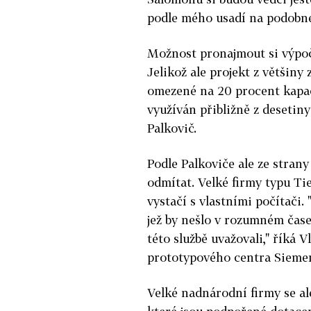
podle mého usadí na podobném
Možnost pronajmout si výpočet
Jelikož ale projekt z většiny
omezené na 20 procent kapac
využíván přibližně z desetin
Palkovič.
Podle Palkoviče ale ze strany
odmítat. Velké firmy typu Tie
vystačí s vlastními počítači.
jež by nešlo v rozumném čas
této službě uvažovali," říká 
prototypového centra Sieme
Velké nadnárodní firmy se ale