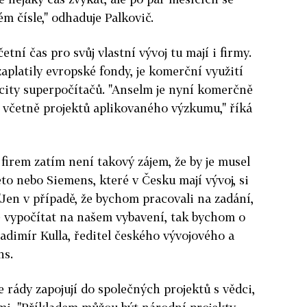
 čísle," odhaduje Palkovič.
ní čas pro svůj vlastní vývoj tu mají i firmy.
 zaplatily evropské fondy, je komerční využití
ity superpočítačů. "Anselm je nyní komerčně
y včetně projektů aplikovaného výzkumu," říká
 firem zatím není takový zájem, že by je musel
to nebo Siemens, které v Česku mají vývoj, si
 "Jen v případě, že bychom pracovali na zadání,
e vypočítat na našem vybavení, tak bychom o
Vladimír Kulla, ředitel českého vývojového a
ns.
 rády zapojují do společných projektů s vědci,