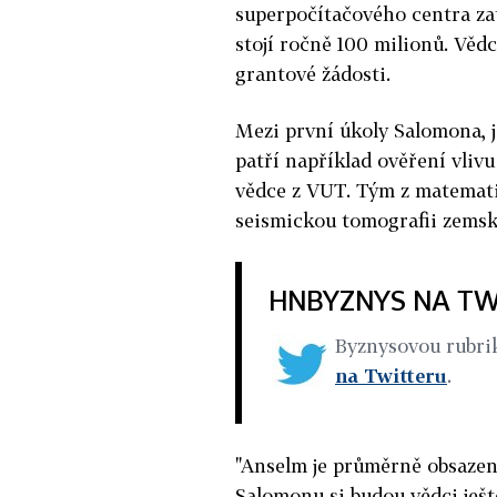
superpočítačového centra zat
stojí ročně 100 milionů. Vědc
grantové žádosti.
Mezi první úkoly Salomona, 
patří například ověření vliv
vědce z VUT. Tým z matemati
seismickou tomografii zemsk
HNBYZNYS NA TW
Byznysovou rubr
na Twitteru
.
"Anselm je průměrně obsazený
Salomonu si budou vědci ještě