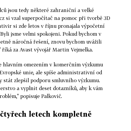
ců jsou tedy některé zahraniční a velké
cz si vzal superpočítač na pomoc při tvorbě 3D
tivir si zde letos v říjnu pronajala výpočetní
 "Byli jsme velmi spokojeni. Pokud bychom v
četně náročná řešení, znovu bychom uvážili
" říká za Avast vývojář Martin Vejmelka.
 že hlavním omezením v komerčním výzkumu
Evropské unie, ale spíše administrativní od
by stát zlepšil podporu smluvního výzkumu.
rstvo a vyplnit deset dotazníků, aby k vám
problém," popisuje Palkovič.
 čtyřech letech kompletně