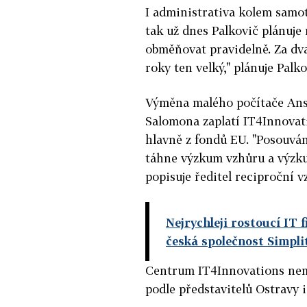
I administrativa kolem samo
tak už dnes Palkovič plánuje
obměňovat pravidelně. Za dva
roky ten velký," plánuje Palko
Výměna malého počítače Anse
Salomona zaplatí IT4Innovati
hlavně z fondů EU. "Posouván
táhne výzkum vzhůru a výzkum
popisuje ředitel reciproční v
Nejrychleji rostoucí IT 
česká společnost Simpli
Centrum IT4Innovations nemá
podle představitelů Ostravy i