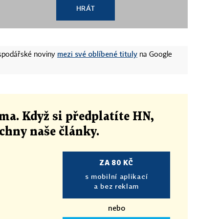
HRÁT
mezi své oblíbené tituly
ospodářské noviny
na Google
ma. Když si předplatíte HN,
echny naše články
.
ZA 80 KČ
s mobilní aplikací
a bez reklam
nebo