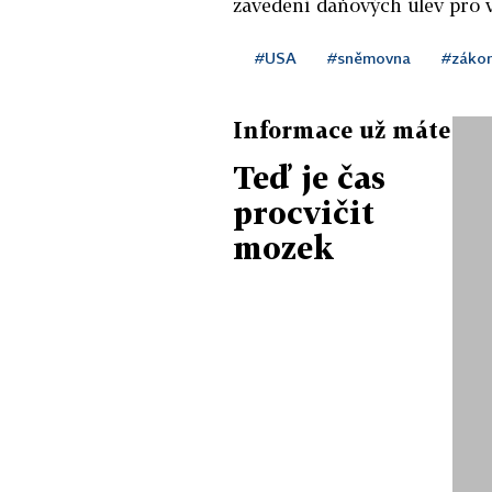
zavedení daňových úlev pro v
#USA
#sněmovna
#záko
Informace už máte
Teď je čas
procvičit
mozek