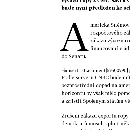
vývozu ropy z USA. Návrh v
bude nyní předložen ke sc
A
merická Sněmovn
rozpočtového zák
zákazu vývozu rop
financování vlád
do Senátu.
%insert_attachment[59500990] 
Podle serveru CNBC bude mít
bezprostřední dopad na amer
horizontu by však mělo pomo
a zajistit Spojeným státům v
Zrušení zákazu exportu ropy 
demokratů museli splnit něk