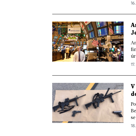
16.
A
J
Am
fi
úr
17.
V
d
Po
Be
se
18.