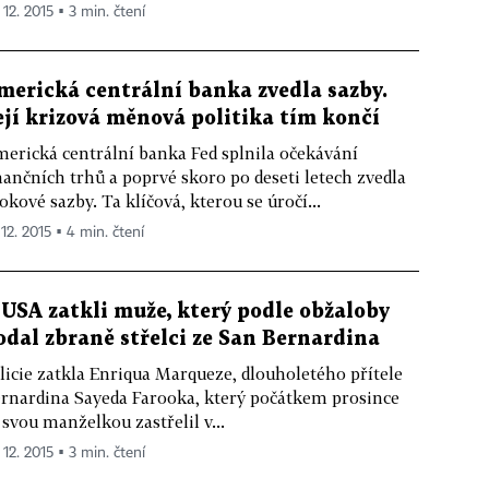
 12. 2015 ▪ 3 min. čtení
merická centrální banka zvedla sazby.
ejí krizová měnová politika tím končí
erická centrální banka Fed splnila očekávání
nančních trhů a poprvé skoro po deseti letech zvedla
okové sazby. Ta klíčová, kterou se úročí...
 12. 2015 ▪ 4 min. čtení
 USA zatkli muže, který podle obžaloby
odal zbraně střelci ze San Bernardina
licie zatkla Enriqua Marqueze, dlouholetého přítele
rnardina Sayeda Farooka, který počátkem prosince
 svou manželkou zastřelil v...
 12. 2015 ▪ 3 min. čtení