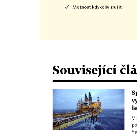
Možnost kdykoliv zrušit
Související čl
S
v
l
V 
po
Sp