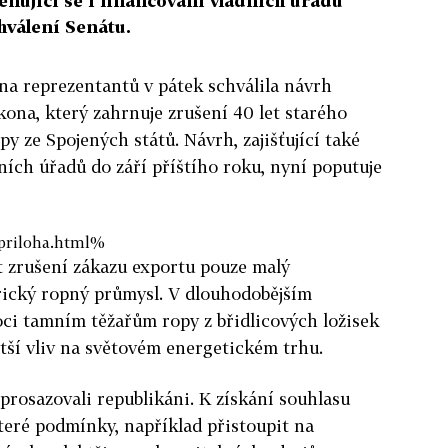
ěnující se i financování vládních úřadů
hválení Senátu.
a reprezentantů v pátek schválila návrh
ona, který zahrnuje zrušení 40 let starého
y ze Spojených států. Návrh, zajišťující také
ních úřadů do září příštího roku, nyní poputuje
priloha.html%
 zrušení zákazu exportu pouze malý
ický ropný průmysl. V dlouhodobějším
ci tamním těžařům ropy z břidlicových ložisek
ětší vliv na světovém energetickém trhu.
prosazovali republikáni. K získání souhlasu
teré podmínky, například přistoupit na