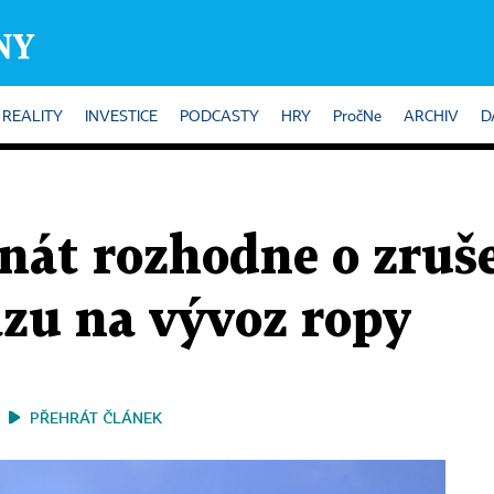
REALITY
INVESTICE
PODCASTY
HRY
PročNe
ARCHIV
D
át rozhodne o zruše
azu na vývoz ropy
PŘEHRÁT ČLÁNEK