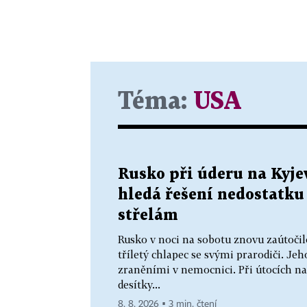
Téma:
USA
Rusko při úderu na Kyjev
hledá řešení nedostatku
střelám
Rusko v noci na sobotu znovu zaútočilo
tříletý chlapec se svými prarodiči. Jeho
zraněními v nemocnici. Při útocích na
desítky...
8. 8. 2026 ▪ 3 min. čtení