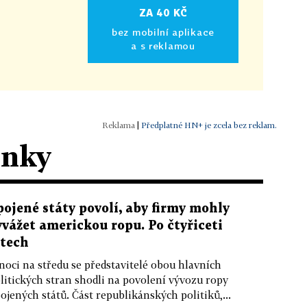
ZA 40 KČ
bez mobilní aplikace
a s reklamou
|
Předplatné HN+ je zcela bez reklam.
ánky
pojené státy povolí, aby firmy mohly
yvážet americkou ropu. Po čtyřiceti
etech
noci na středu se představitelé obou hlavních
litických stran shodli na povolení vývozu ropy
ojených států. Část republikánských politiků,...