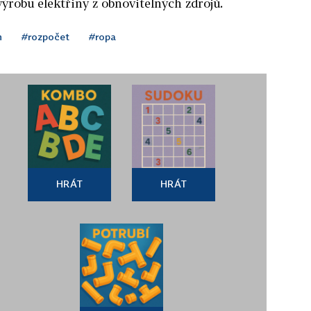
ýrobu elektřiny z obnovitelných zdrojů.
n
#rozpočet
#ropa
HRÁT
HRÁT