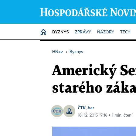
BYZNYS
HOME
ZPRÁVY
NÁZORY
TECH
HN.cz
›
Byznys
Americký Sen
starého zák
ČTK
bar
,
18. 12. 2015 17:16 ▪ 1 min. čtení