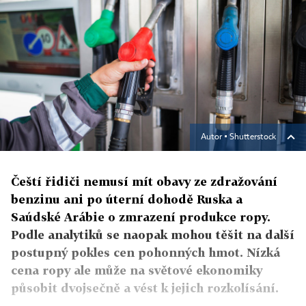
Autor ▪
Shutterstock
Čeští řidiči nemusí mít obavy ze zdražování
benzinu ani po úterní dohodě Ruska a
Saúdské Arábie o zmrazení produkce ropy.
Podle analytiků se naopak mohou těšit na další
postupný pokles cen pohonných hmot. Nízká
cena ropy ale může na světové ekonomiky
působit dvojsečně a vést k jejich rozkolísání.