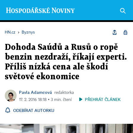
HN.cz
›
Byznys
Dohoda Saúdů a Rusů o ropě
benzin nezdraží, říkají experti.
Příliš nízká cena ale škodí
světové ekonomice
Pavla Adamcová
redaktorka
PŘEHRÁT ČLÁNEK
17. 2. 2016 18:18 ▪ 3 min. čtení
ODEBÍRAT AUTORKU