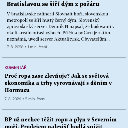
Bratislavou se šíří dým z požáru
V bratislavské rafinerii Slovnaft hoří, slovenskou
metropolí se šíří hustý černý dým. Slovenský
zpravodajský server Denník N napsal, že budovami v
okolí areálu otřásl výbuch. Příčina požáru je zatím
neznámá, uvedl server Aktuality.sk. Obyvatelům...
7. 8. 2026 ▪ 1 min. čtení
KOMENTÁŘ
Proč ropa zase zlevňuje? Jak se světová
ekonomika a trhy vyrovnávají s děním v
Hormuzu
7. 8. 2026 ▪ 2 min. čtení
BP už nechce těžit ropu a plyn v Severním
moři. Prodejem nalezišť hodlá snížit