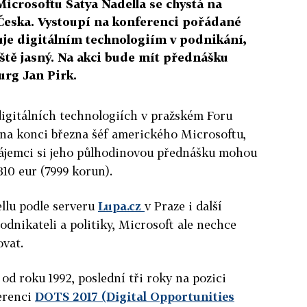
icrosoftu Satya Nadella se chystá na
 Česka. Vystoupí na konferenci pořádané
uje digitálním technologiím v podnikání,
ště jasný. Na akci bude mít přednášku
urg Jan Pirk.
digitálních technologiích v pražském Foru
 na konci března šéf amerického Microsoftu,
Zájemci si jeho půlhodinovou přednášku mohou
310 eur (7999 korun).
llu podle serveru
Lupa.cz
v Praze i další
odnikateli a politiky, Microsoft ale nechce
ovat.
od roku 1992, poslední tři roky na pozici
erenci
DOTS 2017 (Digital Opportunities