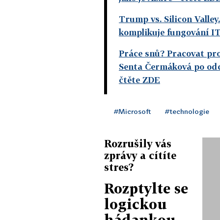
Trump vs. Silicon Valle
komplikuje fungování I
Práce snů? Pracovat pro
Senta Čermáková po odc
čtěte ZDE
#Microsoft
#technologie
Rozrušily vás
zprávy a cítíte
stres?
Rozptylte se
logickou
hádankou