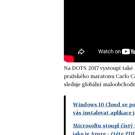
Na DOTS 2017 vystoupí také k
pražského maratonu Carlo Ca
sleduje globální maloobchod
Windows 10 Cloud se po
vás instalovat aplikace 
Microsoftu stoupl čistý 
jako je Azure
- čtěte ZD