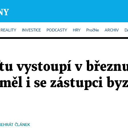
REALITY
INVESTICE
PODCASTY
HRY
PročNe
ARCHIV
D
tu vystoupí v březnu
 měl i se zástupci by
ŘEHRÁT ČLÁNEK