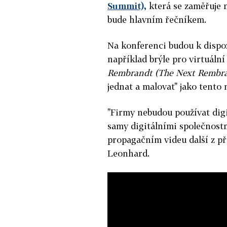
Summit),
která se zaměřuje n
bude hlavním řečníkem.
Na konferenci budou k dispoz
například brýle pro virtuáln
Rembrandt (The Next Rembra
jednat a malovat" jako tento
"Firmy nebudou používat digi
samy digitálními společnost
propagačním videu další z pře
Leonhard.