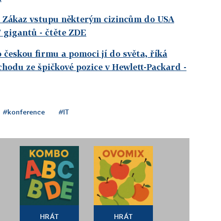
y. Zákaz vstupu některým cizincům do USA
T gigantů
- čtěte ZDE
 českou firmu a pomoci jí do světa, říká
hodu ze špičkové pozice v Hewlett-Packard
-
#konference
#IT
HRÁT
HRÁT