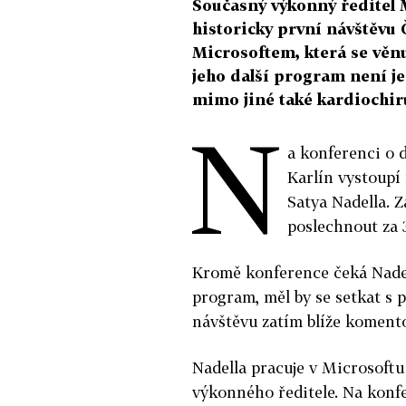
Současný výkonný ředitel M
historicky první návštěvu
Microsoftem, která se věn
jeho další program není je
mimo jiné také kardiochir
N
a konferenci o 
Karlín vystoupí
Satya Nadella. 
poslechnout za 
Kromě konference čeká Nade
program, měl by se setkat s p
návštěvu zatím blíže koment
Nadella pracuje v Microsoftu 
výkonného ředitele. Na konf