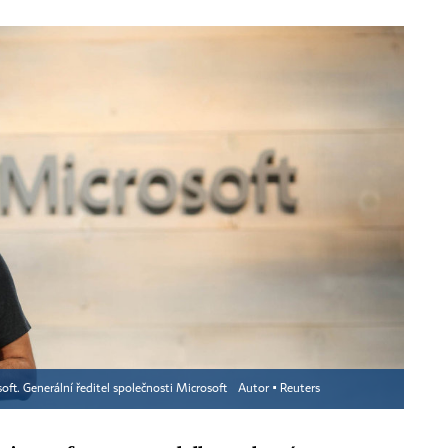
oft. Generální ředitel společnosti Microsoft
Autor ▪
Reuters