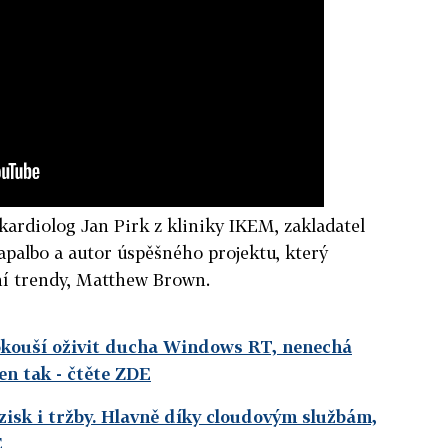
ardiolog Jan Pirk z kliniky IKEM, zakladatel
palbo a autor úspěšného projektu, který
ní trendy, Matthew Brown.
kouší oživit ducha Windows RT, nenechá
jen tak
- čtěte ZDE
zisk i tržby. Hlavně díky cloudovým službám,
E