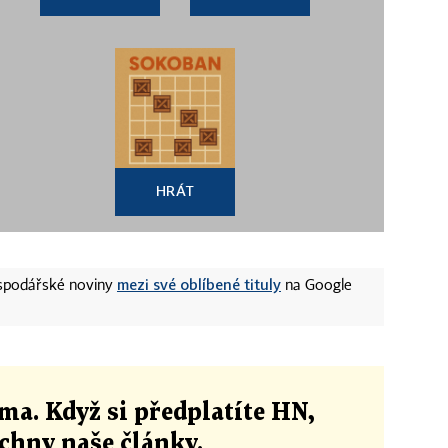
HRÁT
mezi své oblíbené tituly
ospodářské noviny
na Google
ma. Když si předplatíte HN,
echny naše články
.