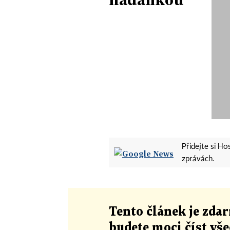
Přidejte si H
zprávách.
Tento článek
je
zdar
budete moci číst vš