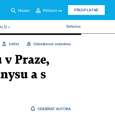
PŘEDPLATNÉ
Hledat
Přihlásit se
BeNative
ALŠÍ
Sdílet
Odemknout známému
 v Praze,
znysu a s
ODEBÍRAT AUTORA