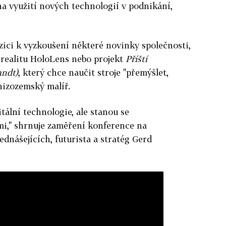
a využití nových technologií v podnikání,
ici k vyzkoušení některé novinky společnosti,
í realitu HoloLens nebo projekt
P
říští
ndt)
, který chce naučit stroje "přemýšlet,
 nizozemský malíř.
tální technologie, ale stanou se
mi," shrnuje zaměření konference na
dnášejících, futurista a stratég Gerd