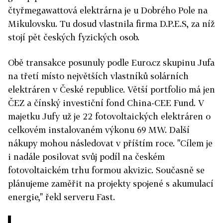
čtyřmegawattová elektrárna je u Dobrého Pole na
Mikulovsku. Tu dosud vlastnila firma D.P.E.S, za níž
stojí pět českých fyzických osob.
Obě transakce posunuly podle Euro.cz skupinu Jufa
na třetí místo největších vlastníků solárních
elektráren v České republice. Větší portfolio má jen
ČEZ a čínský investiční fond China-CEE Fund. V
majetku Jufy už je 22 fotovoltaických elektráren o
celkovém instalovaném výkonu 69 MW. Další
nákupy mohou následovat v příštím roce. "Cílem je
i nadále posilovat svůj podíl na českém
fotovoltaickém trhu formou akvizic. Současně se
plánujeme zaměřit na projekty spojené s akumulací
energie," řekl serveru Fast.