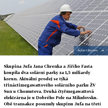
Autor ▪
Reuters
Skupina Jufa Jana Chrenka a Jiřího Fasta
koupila dva solární parky za 1,5 miliardy
korun. Aktuální prodej se týká
třináctimegawattového solárního parku ŽV
Sun u Chomutova. Druhá čtyřmegawattová
elektrárna je u Dobrého Pole na Mikulovsku.
Obě transakce posunuly skupinu Jufa na třetí