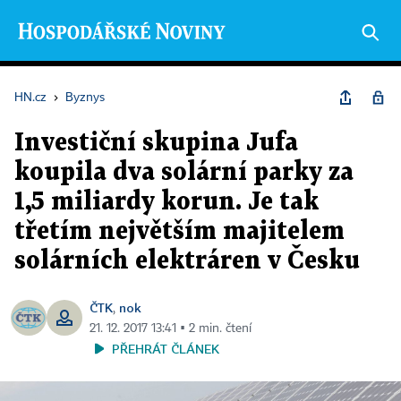
HN.cz
›
Byznys
Investiční skupina Jufa
koupila dva solární parky za
1,5 miliardy korun. Je tak
třetím největším majitelem
solárních elektráren v Česku
ČTK
nok
,
21. 12. 2017 13:41 ▪ 2 min. čtení
PŘEHRÁT ČLÁNEK