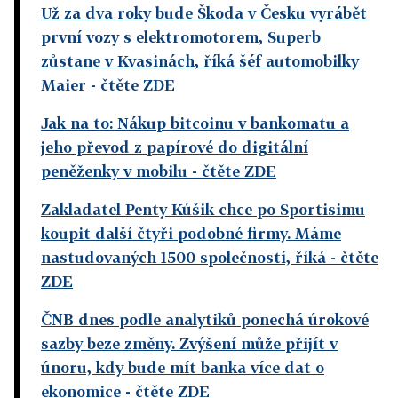
Už za dva roky bude Škoda v Česku vyrábět
první vozy s elektromotorem, Superb
zůstane v Kvasinách, říká šéf automobilky
Maier
- čtěte ZDE
Jak na to: Nákup bitcoinu v bankomatu a
jeho převod z papírové do digitální
peněženky v mobilu
- čtěte ZDE
Zakladatel Penty Kúšik chce po Sportisimu
koupit další čtyři podobné firmy. Máme
nastudovaných 1500 společností, říká
- čtěte
ZDE
ČNB dnes podle analytiků ponechá úrokové
sazby beze změny. Zvýšení může přijít v
únoru, kdy bude mít banka více dat o
ekonomice
- čtěte ZDE