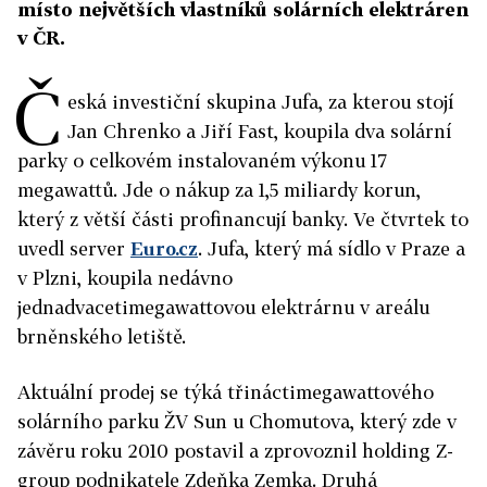
místo největších vlastníků solárních elektráren
v ČR.
Č
eská investiční skupina Jufa, za kterou stojí
Jan Chrenko a Jiří Fast, koupila dva solární
parky o celkovém instalovaném výkonu 17
megawattů. Jde o nákup za 1,5 miliardy korun,
který z větší části profinancují banky. Ve čtvrtek to
uvedl server
Euro.cz
. Jufa, který má sídlo v Praze a
v Plzni, koupila nedávno
jednadvacetimegawattovou elektrárnu v areálu
brněnského letiště.
Aktuální prodej se týká třináctimegawattového
solárního parku ŽV Sun u Chomutova, který zde v
závěru roku 2010 postavil a zprovoznil holding Z-
group podnikatele Zdeňka Zemka. Druhá