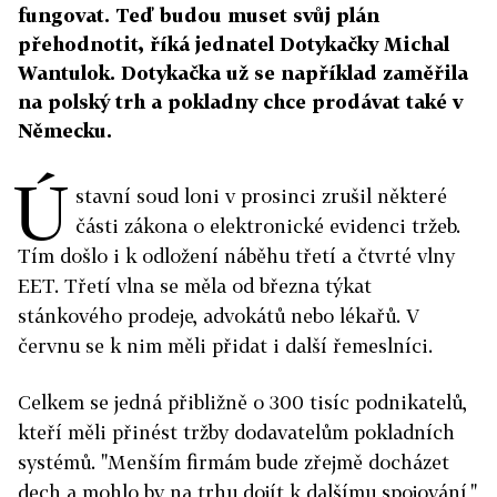
fungovat. Teď budou muset svůj plán
přehodnotit, říká jednatel Dotykačky Michal
Wantulok. Dotykačka už se například zaměřila
na polský trh a pokladny chce prodávat také v
Německu.
Ú
stavní soud loni v prosinci zrušil některé
části zákona o elektronické evidenci tržeb.
Tím došlo i k odložení náběhu třetí a čtvrté vlny
EET. Třetí vlna se měla od března týkat
stánkového prodeje, advokátů nebo lékařů. V
červnu se k nim měli přidat i další řemeslníci.
Celkem se jedná přibližně o 300 tisíc podnikatelů,
kteří měli přinést tržby dodavatelům pokladních
systémů. "Menším firmám bude zřejmě docházet
dech a mohlo by na trhu dojít k dalšímu spojování,"