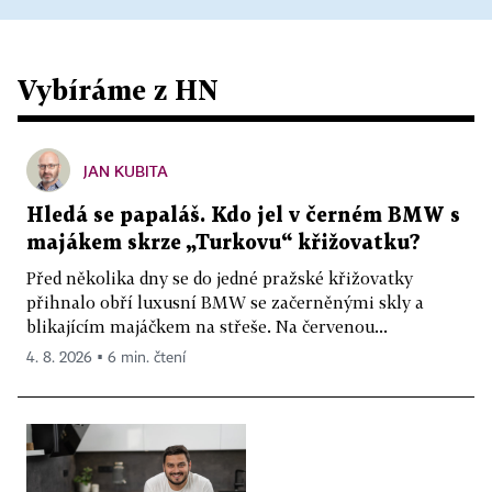
Vybíráme z HN
JAN KUBITA
Hledá se papaláš. Kdo jel v černém BMW s
majákem skrze „Turkovu“ křižovatku?
Před několika dny se do jedné pražské křižovatky
přihnalo obří luxusní BMW se začerněnými skly a
blikajícím majáčkem na střeše. Na červenou...
4. 8. 2026 ▪ 6 min. čtení