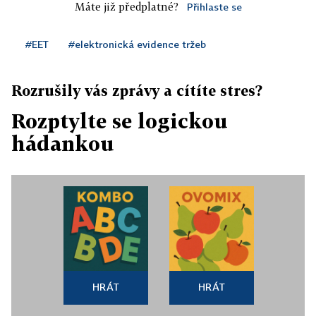
Máte již předplatné?
Přihlaste se
#EET
#elektronická evidence tržeb
Rozrušily vás zprávy a cítíte stres?
Rozptylte se logickou
hádankou
HRÁT
HRÁT