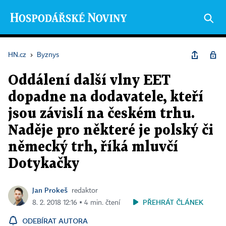
HN.cz
›
Byznys
Oddálení další vlny EET
dopadne na dodavatele, kteří
jsou závislí na českém trhu.
Naděje pro některé je polský či
německý trh, říká mluvčí
Dotykačky
Jan Prokeš
redaktor
PŘEHRÁT ČLÁNEK
8. 2. 2018 12:16 ▪ 4 min. čtení
ODEBÍRAT AUTORA