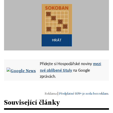
HRÁT
mezi
Přidejte si Hospodářské noviny
své oblíbené tituly
na Google
zprávách.
|
Předplatné HN+ je zcela bez reklam.
Související články