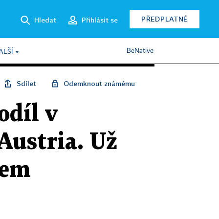
PŘEDPLATNÉ
Hledat
Přihlásit se
BeNative
ALŠÍ
Sdílet
Odemknout známému
odíl v
Austria. Už
řem