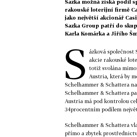
Sazka možná získá podíl s
rakouské loterijní firmě C
jako největší akcionář Cas
Sazka Group patří do sku
Karla Komárka a Jiřího Šm
S
ázková společnost 
akcie rakouské lote
totiž svolána mim
Austria, která by m
Schelhammer & Schattera na 
Schelhammer & Schattera pat
Austria má pod kontrolou cel
34procentním podílem největ
Schelhammer & Schattera vlas
přímo a zbytek prostřednictv