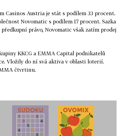
 Casinos Austria je stát s podílem 33 procent.
polečnost Novomatic s podílem 17 procent. Sazka
 předkupní právo, Novomatic však zatím prodej
 skupiny KKCG a EMMA Capital podnikatelů
 Vložily do ní svá aktiva v oblasti loterií.
EMMA čtvrtinu.