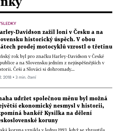
ánky
ÝSLEDKY
arley-Davidson zažil loni v Česku a na
lovensku historický úspěch. V obou
tátech prodej motocyklů vzrostl o třetinu
ňský rok byl pro značku Harley-Davidson v České
publice a na Slovensku jedním z nejúspěšnějších v
storii. Češi a Slováci si dohromady...
2. 2018 ▪ 3 min. čtení
naha udržet společnou měnu byl možná
ejvětší ekonomický nesmysl v historii,
zpomíná bankéř Kysilka na dělení
eskoslovenské koruny
ská koruna vznikla v lednu 1993, když se zhroutila