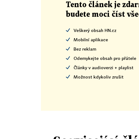
Tento článek
je
zdar
budete moci číst vš
Veškerý obsah HN.cz
Mobilní aplikace
Bez reklam
Odemykejte obsah pro přátele
Články v audioverzi + playlist
Možnost kdykoliv zrušit