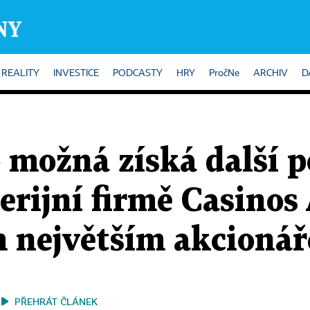
REALITY
INVESTICE
PODCASTY
HRY
PročNe
ARCHIV
D
možná získá další p
erijní firmě Casinos 
om největším akcioná
PŘEHRÁT ČLÁNEK