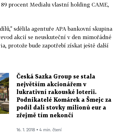
ř 89 procent Medialu vlastní holding CAME,
dílů," sdělila agentuře APA bankovní skupina
řevod akcií se neuskuteční v den mimořádné
a, protože bude zapotřebí získat ještě další
Česká Sazka Group se stala
největším akcionářem v
lukrativní rakouské loterii.
Podnikatelé Komárek a Šmejc za
podíl dali stovky milionů eur a
zřejmě tím nekončí
16. 1. 2018 ▪ 4 min. čtení