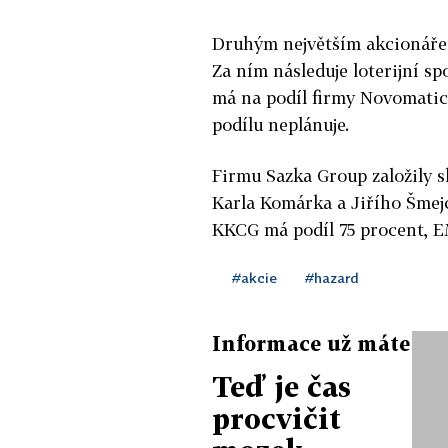
Druhým největším akcionářem
Za ním následuje loterijní s
má na podíl firmy Novomatic
podílu neplánuje.
Firmu Sazka Group založily
Karla Komárka a Jiřího Šmejce.
KKCG má podíl 75 procent, 
#akcie
#hazard
Informace už máte
Teď je čas
procvičit