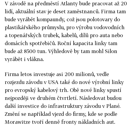
V závodě na předměstí Atlanty bude pracovat až 20
lidí, aktuální stav je deset zaměstnanců. Firma tam
bude vyrábět kompaundy, což jsou polotovary do
plastikářského průmyslu, pro výrobu vodovodních
a topenářských trubek, kabelů, dílů pro auta nebo
domácích spotřebičů. Roční kapacita linky tam
bude až 8500 tun. Výhledově by tam mohl Silon
vyrábět i vlákna.
Firma letos investuje asi 200 milionů, vedle
rozjezdu závodu v USA také do nové výrobní linky
pro evropský kabelový trh. Obě nové linky spustí
nejpozději ve druhém čtvrtletí. Následovat budou
další investice do infrastruktury závodu v Plané.
Změní se například vjezd do firmy, kde se podle
Morawitze tvoří denně fronty nákladních aut.