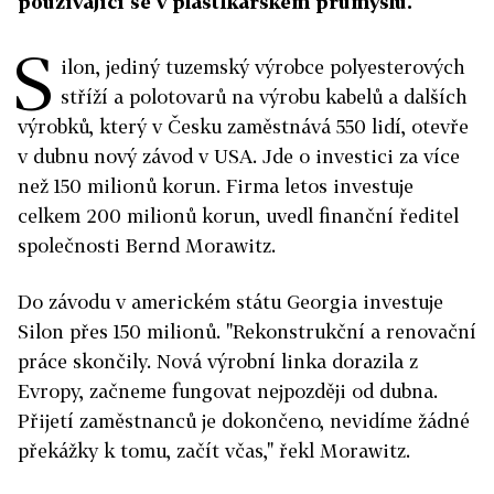
používající se v plastikářském průmyslu.
S
ilon, jediný tuzemský výrobce polyesterových
stříží a
polotovarů na výrobu kabelů a dalších
výrobků
, který v Česku zaměstnává 550 lidí, otevře
v dubnu nový závod v USA. Jde o investici za více
než 150 milionů korun. Firma letos investuje
celkem 200 milionů korun, uvedl finanční ředitel
společnosti Bernd Morawitz.
Do závodu v americkém státu Georgia investuje
Silon přes 150 milionů. "Rekonstrukční a renovační
práce skončily. Nová výrobní linka dorazila z
Evropy, začneme fungovat nejpozději od dubna.
Přijetí zaměstnanců je dokončeno, nevidíme žádné
překážky k tomu, začít včas," řekl Morawitz.