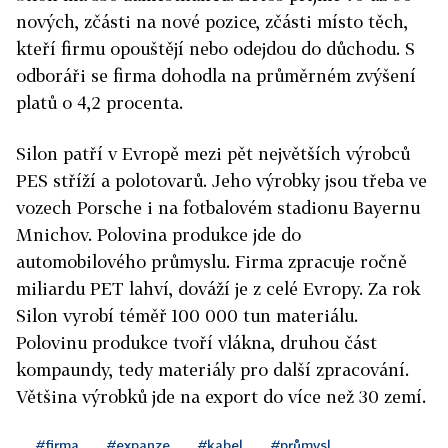
nových, zčásti na nové pozice, zčásti místo těch,
kteří firmu opouštějí nebo odejdou do důchodu. S
odboráři se firma dohodla na průměrném zvýšení
platů o 4,2 procenta.
Silon patří v Evropě mezi pět největších výrobců
PES stříží a polotovarů. Jeho výrobky jsou třeba ve
vozech Porsche i na fotbalovém stadionu Bayernu
Mnichov. Polovina produkce jde do
automobilového průmyslu. Firma zpracuje ročně
miliardu PET lahví, dováží je z celé Evropy. Za rok
Silon vyrobí téměř 100 000 tun materiálu.
Polovinu produkce tvoří vlákna, druhou část
kompaundy, tedy materiály pro další zpracování.
Většina výrobků jde na export do více než 30 zemí.
#firma
#expanze
#kabel
#průmysl