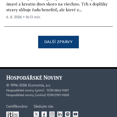
únavě a kreatin dnes skoro na všechno. Trh s doplňky
stravy slibuje řadu benefitů, ale které z...
6. 8. 2026 ▪ 16:13 min.
DALŠÍ ZPRÁVY
©
1996-2026
Economia, a.s.
Hospodářské noviny (print) ISSN 0862-9587
Hospodářské noviny (online) ISSN 2787-950X
Certifikováno
Sledujte nás