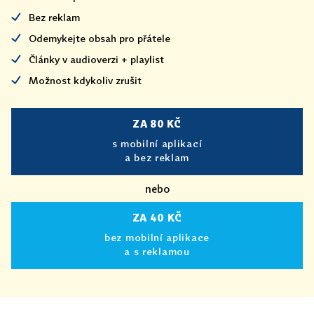
Bez reklam
Odemykejte obsah pro přátele
Články v audioverzi + playlist
Možnost kdykoliv zrušit
ZA 80 KČ
s mobilní aplikací
a bez reklam
nebo
ZA 40 KČ
bez mobilní aplikace
a s reklamou