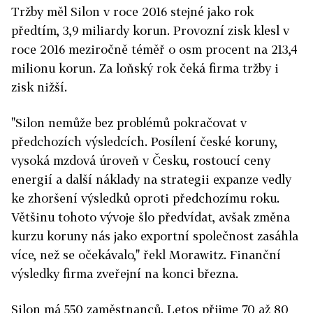
Tržby měl Silon v roce 2016 stejné jako rok
předtím, 3,9 miliardy korun. Provozní zisk klesl v
roce 2016 meziročně téměř o osm procent na 213,4
milionu korun. Za loňský rok čeká firma tržby i
zisk nižší.
"Silon nemůže bez problémů pokračovat v
předchozích výsledcích. Posílení české koruny,
vysoká mzdová úroveň v Česku, rostoucí ceny
energií a další náklady na strategii expanze vedly
ke zhoršení výsledků oproti předchozímu roku.
Většinu tohoto vývoje šlo předvídat, avšak změna
kurzu koruny nás jako exportní společnost zasáhla
více, než se očekávalo," řekl Morawitz. Finanční
výsledky firma zveřejní na konci března.
Silon má 550 zaměstnanců. Letos přijme 70 až 80