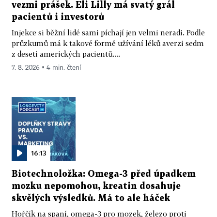
vezmi prášek. Eli Lilly má svatý grál
pacientů i investorů
Injekce si běžní lidé sami píchají jen velmi neradi. Podle
průzkumů má k takové formě užívání léků averzi sedm
z deseti amerických pacientů....
7. 8. 2026 ▪ 4 min. čtení
16:13
Biotechnoložka: Omega-3 před úpadkem
mozku nepomohou, kreatin dosahuje
skvělých výsledků. Má to ale háček
Hořčík na spaní, omega-3 pro mozek, železo proti