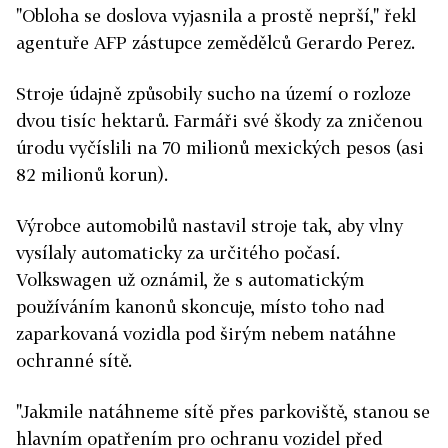
"Obloha se doslova vyjasnila a prostě neprší," řekl
agentuře AFP zástupce zemědělců Gerardo Perez.
Stroje údajně způsobily sucho na území o rozloze
dvou tisíc hektarů. Farmáři své škody za zničenou
úrodu vyčíslili na 70 milionů mexických pesos (asi
82 milionů korun).
Výrobce automobilů nastavil stroje tak, aby vlny
vysílaly automaticky za určitého počasí.
Volkswagen už oznámil, že s automatickým
používáním kanonů skoncuje, místo toho nad
zaparkovaná vozidla pod širým nebem natáhne
ochranné sítě.
"Jakmile natáhneme sítě přes parkoviště, stanou se
hlavním opatřením pro ochranu vozidel před