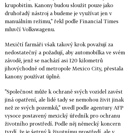
krupobitím. Kanony budou sloužit pouze jako
druhořadý nástroj a budeme je využívat jen v
manuálním režimu," řekl podle Financial Times
mluvčí Volkswagenu.
Mexičtí farmáři však takový krok považují za
nedostatečný a požadují, aby automobilka ve svém
závodě, jenž se nachází asi 120 kilometrů
jihovýchodně od metropole Mexico City, přestala
kanony používat úplně.
"Společnost může k ochraně svých vozidel zavést
jiná opatření, ale lidé tady se nemohou živit jinak
než ze svých pozemků," uvedl podle agentury AFP
vysoce postavený mexický úředník pro ochranu
životního prostředí. Podle něj německý koncern
tvrdí, že je šetrný k životnímu prostředí, ale v