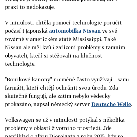
praxi to nedokazuje.
V minulosti chtěla pomocí technologie poručit
počasí i japonská
automobilka Nissan
ve své
továrně v americkém státě Mississippi. Také
Nissan ale měl kvůli zařízení problémy s tamními
obyvateli, kteří si stěžovali na hlučnost
technologie.
"Bouřkové kanony" nicméně často využívají i sami
farmáři, kteří chtějí ochránit svou úrodu. Zda
skutečně fungují, ale zatím nebylo vědecky
prokázáno, napsal německý server
Deutsche Welle
.
Volkswagen se už v minulosti potýkal s několika
problémy v oblasti životního prostředí. Jde
například o aféru Dieselgate z roku 2015, kdy se