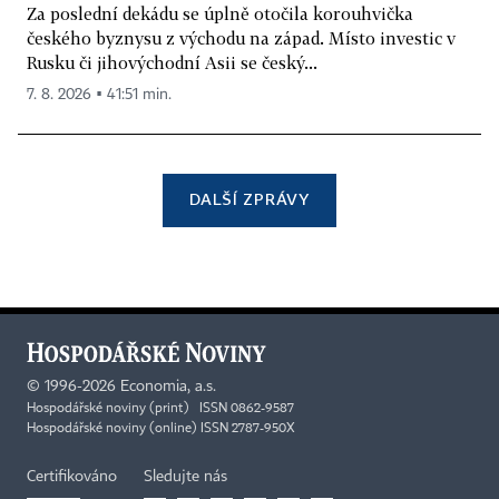
Za poslední dekádu se úplně otočila korouhvička
českého byznysu z východu na západ. Místo investic v
Rusku či jihovýchodní Asii se český...
7. 8. 2026 ▪ 41:51 min.
DALŠÍ ZPRÁVY
©
1996-2026
Economia, a.s.
Hospodářské noviny (print) ISSN 0862-9587
Hospodářské noviny (online) ISSN 2787-950X
Certifikováno
Sledujte nás