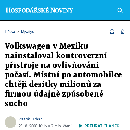
HN.cz
›
Byznys
Volkswagen v Mexiku
nainstaloval kontroverzní
přístroje na ovlivňování
počasí. Místní po automobilce
chtějí desítky milionů za
firmou údajně způsobené
sucho
Patrik Urban
PŘEHRÁT ČLÁNEK
24. 8. 2018 10:16 ▪ 3 min. čtení