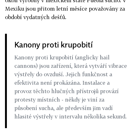
okolí výrobny v mexickém státě Puebla sucho. V
Mexiku jsou přitom letní měsíce považovány za
období vydatných dešťů.
Kanony proti krupobití
Kanony proti krupobití (anglicky hail
cannons) jsou zařízení, která vytváří vibrace
výstřely do ovzduší. Jejich funkčnost a
efektivita není prokázána. Instalace a
provoz těchto hlučných přístrojů provází
protesty místních - někdy je viní za
působení sucha, ale především jim vadí
hlasité výstřely v intervalu několika sekund.