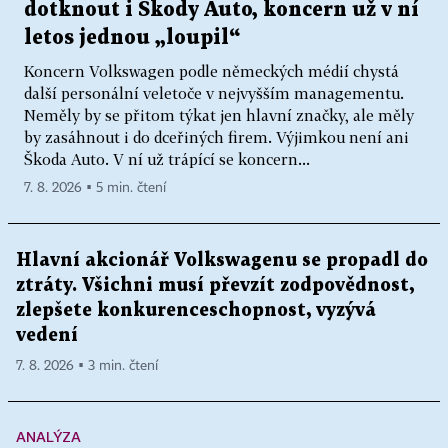
dotknout i Škody Auto, koncern už v ní
letos jednou „loupil“
Koncern Volkswagen podle německých médií chystá
další personální veletoče v nejvyšším managementu.
Neměly by se přitom týkat jen hlavní značky, ale měly
by zasáhnout i do dceřiných firem. Výjimkou není ani
Škoda Auto. V ní už trápící se koncern...
7. 8. 2026 ▪ 5 min. čtení
Hlavní akcionář Volkswagenu se propadl do
ztráty. Všichni musí převzít zodpovědnost,
zlepšete konkurenceschopnost, vyzývá
vedení
7. 8. 2026 ▪ 3 min. čtení
ANALÝZA