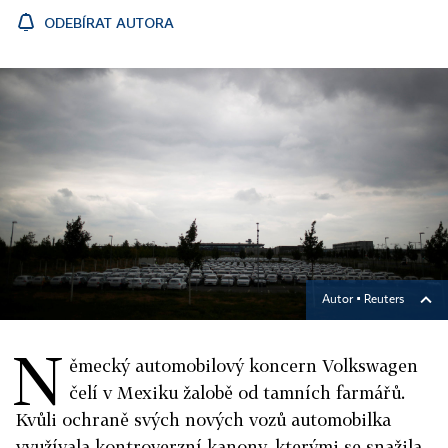
ODEBÍRAT AUTORA
Autor ▪
Reuters
N
ěmecký automobilový koncern Volkswagen
čelí v Mexiku žalobě od tamních farmářů.
Kvůli ochraně svých nových vozů automobilka
využívala kontroverzní kanony, kterými se snažila