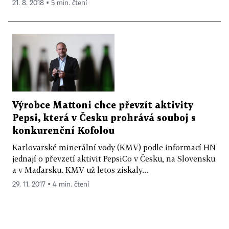
21. 8. 2018 ▪ 5 min. čtení
Výrobce Mattoni chce převzít aktivity
Pepsi, která v Česku prohrává souboj s
konkurenční Kofolou
Karlovarské minerální vody (KMV) podle informací HN
jednají o převzetí aktivit PepsiCo v Česku, na Slovensku
a v Maďarsku. KMV už letos získaly...
29. 11. 2017 ▪ 4 min. čtení