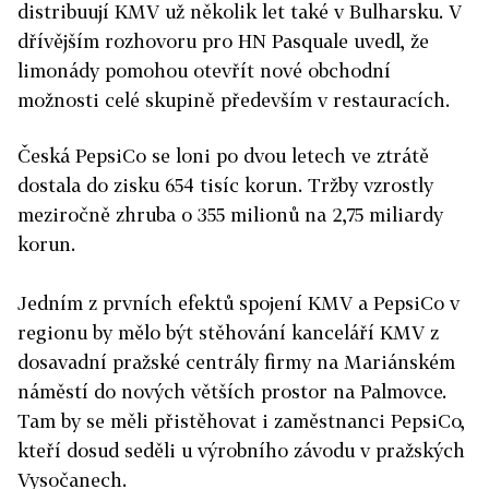
distribuují KMV už několik let také v Bulharsku. V
dřívějším rozhovoru pro HN Pasquale uvedl, že
limonády pomohou otevřít nové obchodní
možnosti celé skupině především v restauracích.
Česká PepsiCo se loni po dvou letech ve ztrátě
dostala do zisku 654 tisíc korun. Tržby vzrostly
meziročně zhruba o 355 milionů na 2,75 miliardy
korun.
Jedním z prvních efektů spojení KMV a PepsiCo v
regionu by mělo být stěhování kanceláří KMV z
dosavadní pražské centrály firmy na Mariánském
náměstí do nových větších prostor na Palmovce.
Tam by se měli přistěhovat i zaměstnanci PepsiCo,
kteří dosud seděli u výrobního závodu v pražských
Vysočanech.