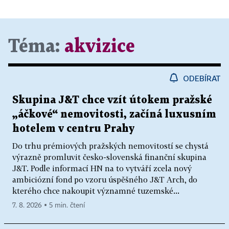
Téma:
akvizice
ODEBÍRAT
Skupina J&T chce vzít útokem pražské
„áčkové“ nemovitosti, začíná luxusním
hotelem v centru Prahy
Do trhu prémiových pražských nemovitostí se chystá
výrazně promluvit česko-slovenská finanční skupina
J&T. Podle informací HN na to vytváří zcela nový
ambiciózní fond po vzoru úspěšného J&T Arch, do
kterého chce nakoupit významné tuzemské...
7. 8. 2026 ▪ 5 min. čtení