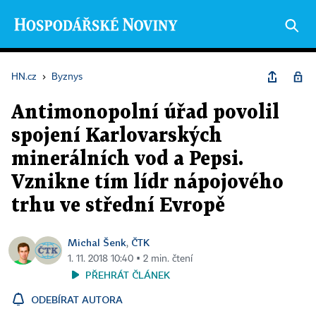
HN.cz
›
Byznys
Antimonopolní úřad povolil
spojení Karlovarských
minerálních vod a Pepsi.
Vznikne tím lídr nápojového
trhu ve střední Evropě
Michal Šenk
ČTK
,
1. 11. 2018 10:40 ▪ 2 min. čtení
PŘEHRÁT ČLÁNEK
ODEBÍRAT AUTORA