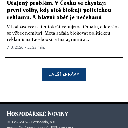
Utajený problém. V Česku se chystají
první volby, kdy sítě blokují politickou
reklamu. A hlavní oběť je nečekaná
V Podpásovce se tentokrát věnujeme tématu, o kterém
se vůbec nemluví. Meta začala blokovat politickou
reklamu na Facebooku a Instagramu a...
7. 8. 2026 ▪ 55:23 min.
DALŠÍ ZPRÁVY
©
1996-2026
Economia, a.s.
Hospodářské noviny (print) ISSN 0862-9587