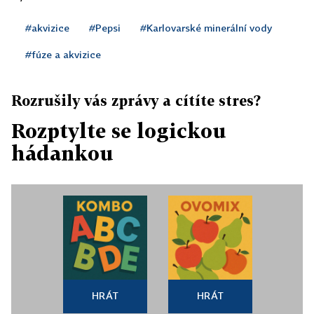
#akvizice
#Pepsi
#Karlovarské minerální vody
#fúze a akvizice
Rozrušily vás zprávy a cítíte stres?
Rozptylte se logickou
hádankou
HRÁT
HRÁT