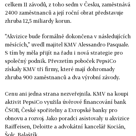
celkem 11 závodů, z toho sedm v Česku, zaměstnává
2400 zaměstnanců a její roční obrat představuje
zhruba 12,5 miliardy korun.
"Akvizice bude formálně dokončena v následujících
měsících," uvedl majitel KMV Alessandro Pasquale.
S tím by měla přijít na řadu i nová strategie pro
společný podnik.
Převzetím poboček PepsiCo
získaly KMV tři firmy, které mají dohromady
zhruba 900 zaměstnanců a dva výrobní závody.
Cenu ani jedna strana nezveřejnila. KMV na koupi
aktivit PepsiCo využila úvěrové financování bank
ČSOB, České spořitelny a Evropské banky pro
obnovu a rozvoj. Jako poradci asistovaly u akvizice
Raiffeisen, Deloitte a advokátní kancelář Kocián,
Šolc, Balaštík.