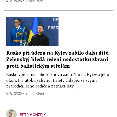
4. 8. 2026 ▪ 6 min. čtení
Rusko při úderu na Kyjev zabilo další dítě.
Zelenskyj hledá řešení nedostatku zbraní
proti balistickým střelám
Rusko v noci na sobotu znovu zaútočilo na Kyjev a jeho
okolí. Při útoku zahynul tříletý chlapec se svými
prarodiči. Jeho rodiče a patnáctiletý...
8. 8. 2026 ▪ 3 min. čtení
PETR HONZEJK